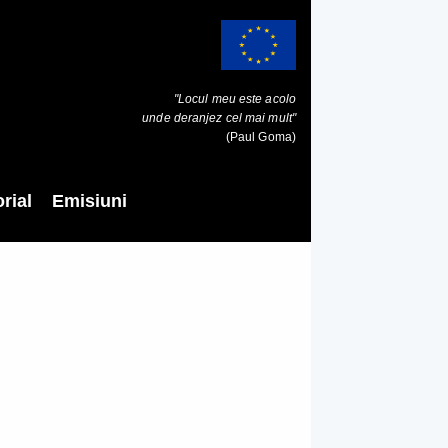
"Locul meu este acolo
unde deranjez cel mai mult"
(Paul Goma)
rial
Emisiuni