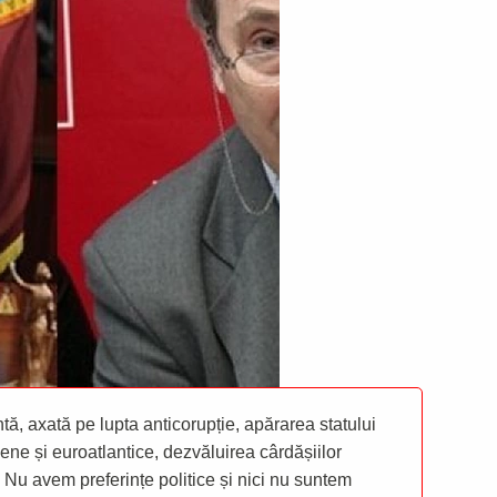
ă, axată pe lupta anticorupție, apărarea statului
ene și euroatlantice, dezvăluirea cârdășiilor
 Nu avem preferințe politice și nici nu suntem