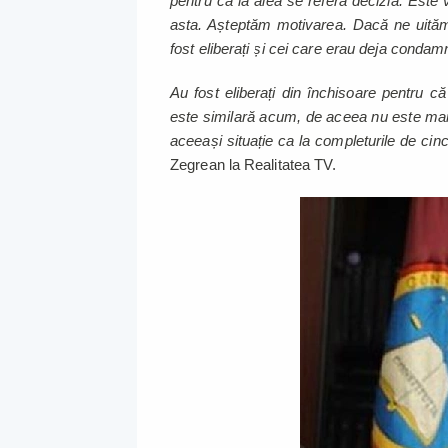
pentru că la alea se referă decizia. Este
asta. Așteptăm motivarea. Dacă ne uităm 
fost eliberați și cei care erau deja condamna
Au fost eliberați din închisoare pentru că l
este similară acum, de aceea nu este mar
aceeași situație ca la completurile de cin
Zegrean la Realitatea TV.