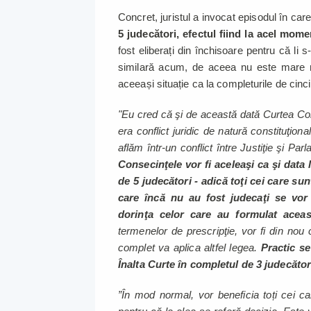
Concret, juristul a invocat episodul în car
5 judecători, efectul fiind la acel mome
fost eliberați din închisoare pentru că li s-
similară acum, de aceea nu este mare m
aceeași situație ca la completurile de cinc
"Eu cred că şi de această dată Curtea Const
era conflict juridic de natură constituţio
aflăm într-un conflict între Justiţie şi Pa
Consecinţele vor fi aceleaşi ca şi data 
de 5 judecători - adică toţi cei care sun
care încă nu au fost judecaţi se vor
dorinţa celor care au formulat aceas
termenelor de prescripţie, vor fi din no
complet va aplica altfel legea.
Practic se
Înalta Curte în completul de 3 judecător
”În mod normal, vor beneficia toți cei c