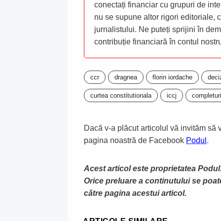
conectați financiar cu grupuri de inte
nu se supune altor rigori editoriale,
jurnalistului. Ne puteți sprijini în de
contribuție financiară în contul nost
ccr
dragnea
florin iordache
deci
curtea constitutionala
iccj
completur
Dacă v-a plăcut articolul vă invităm să vă
pagina noastră de Facebook
Podul
.
Acest articol este proprietatea Podul.
Orice preluare a continutului se poa
către pagina acestui articol.