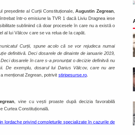
l președinte al Curții Constituționale,
Augustin Zegrean
,
, întrebat într-o emisiune la TVR 1 dacă Liviu Dragnea iese
bilitate subliniind că doar procesele în care nu a există o
 cel al lui Vâlcov care se va relua de la capăt.
omunicatul Curții, spune acolo că se vor rejudeca numai
ție definitivă. Deci dosarele de dinainte de ianuarie 2019,
. Deci dosarele în care s-a pronunțat o decizie definitvă nu
zii. De exemplu, dosarul lui Darius Vâlcov, care nu are
 a menționat Zegrean, potrivit
stiripesurse.ro
.
egrean
, vine cu vești proaste după decizia favorabilă
 de Curtea Constituțională.
n Iordache privind completurile specializate în cazurile de