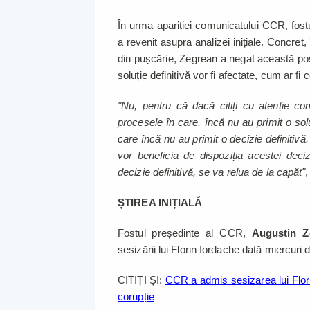
În urma apariției comunicatului CCR, fostu
a revenit asupra analizei inițiale. Concret
din pușcărie, Zegrean a negat această posi
soluție definitivă vor fi afectate, cum ar fi
"Nu, pentru că dacă citiți cu atenție c
procesele în care, încă nu au primit o solu
care încă nu au primit o decizie definitivă
vor beneficia de dispoziția acestei deci
decizie definitivă, se va relua de la capăt"
,
ȘTIREA INIȚIALĂ
Fostul președinte al CCR,
Augustin Z
sesizării lui Florin Iordache dată miercuri
CITIȚI ȘI:
CCR a admis sesizarea lui Flori
corupție