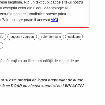
rese ilegitime. Niciun text publicat pe site-ul nostru
 cu excepția celor din Codul deontologic al
mersurile noastre jurnalistice oneste printr-o
ru Patreon care poate fi accesat
AICI
.
zie
augustin zegrean
valer dorneanu
sesizare
i
 alăturați cu un like comunității de cititori de pe
ro și este protejat de legea drepturilor de autor.
te face DOAR cu citarea sursei și cu LINK ACTIV