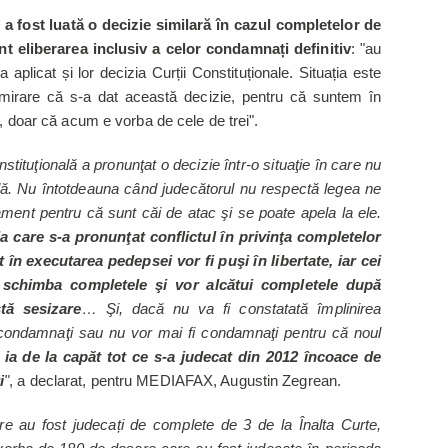
e
a fost luată o decizie similară în cazul completelor de
nt eliberarea inclusiv a celor condamnați definitiv
: "au
a aplicat și lor decizia Curții Constituționale. Situația este
irare că s-a dat această decizie, pentru că suntem în
i, doar că acum e vorba de cele de trei".
ituţională a pronunţat o decizie într-o situaţie în care nu
nală. Nu întotdeauna când judecătorul nu respectă legea ne
rlament pentru că sunt căi de atac şi se poate apela la ele.
la care s-a pronunţat conflictul în privinţa completelor
t în executarea pedepsei vor fi puşi în libertate, iar cei
 schimba completele şi vor alcătui completele după
tă sesizare
… Şi, dacă nu va fi constatată împlinirea
u condamnaţi sau nu vor mai fi condamnaţi pentru că noul
 ia de la capăt tot ce s-a judecat din 2012 încoace de
i
"
, a declarat, pentru MEDIAFAX, Augustin Zegrean.
are au fost judecați de complete de 3 de la Înalta Curte,