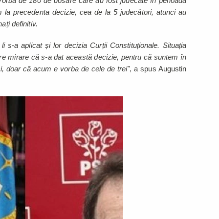
 vorba de 180 de dosare care au fost judecate în perioada
la precedenta decizie, cea de la 5 judecători, atunci au
ți definitiv.
i s-a aplicat și lor decizia Curții Constituționale. Situația
e mirare că s-a dat această decizie, pentru că suntem în
ci, doar că acum e vorba de cele de trei"
, a spus Augustin