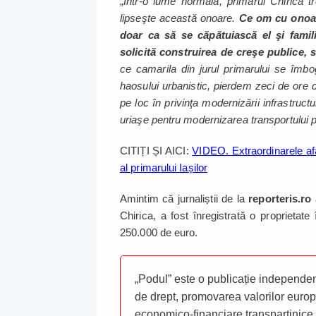
„
Într-o lume normală, primarul Chirica t
lipseşte această onoare.
Ce om cu onoare
doar ca să se căpătuiască el şi famili
solicită construirea de creşe publice, 
ce camarila din jurul primarului se îmbo
haosului urbanistic, pierdem zeci de ore di
pe loc în privinţa modernizării infrastructu
uriaşe pentru modernizarea transportului p
CITIȚI ȘI AICI:
VIDEO. Extraordinarele afac
al primarului Iașilor
Amintim că jurnaliștii de la
reporteris.ro
Chirica, a fost înregistrată o proprietate
250.000 de euro.
„Podul” este o publicație independent
de drept, promovarea valorilor europ
economico-financiare transpartinice.