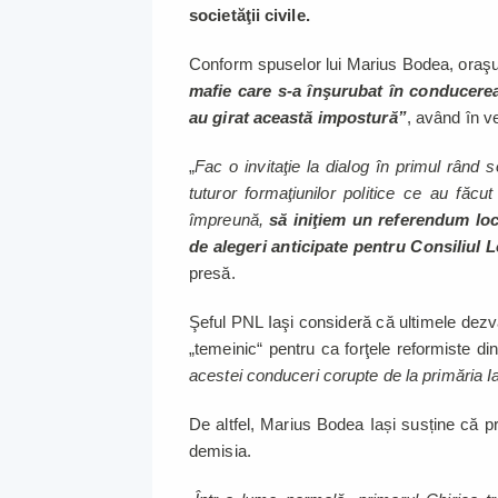
societăţii civile.
Conform spuselor lui Marius Bodea, oraşul
mafie care s-a înşurubat în conducerea
au girat această impostură”
, având în ve
„
Fac o invitaţie la dialog în primul rând soc
tuturor formaţiunilor politice ce au făcu
împreună,
să iniţiem un referendum loc
de alegeri anticipate pentru Consiliul L
presă.
Şeful PNL Iaşi consideră că ultimele dezvă
„temeinic“ pentru ca forţele reformiste d
acestei conduceri corupte de la primăria Ia
De altfel, Marius Bodea Iași susține că p
demisia.