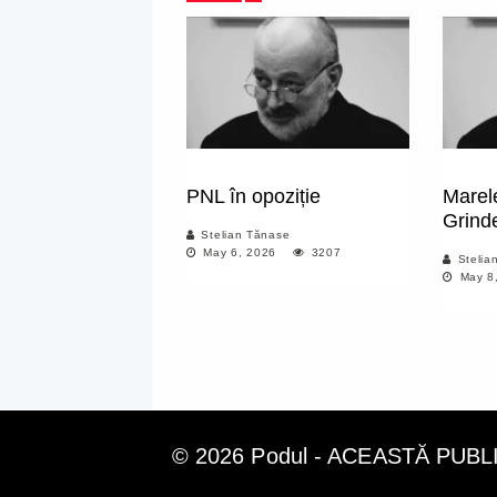
PNL în opoziție
Marel
Grind
Stelian Tănase
May 6, 2026
3207
Stelia
May 8
© 2026 Podul - ACEASTĂ PUB