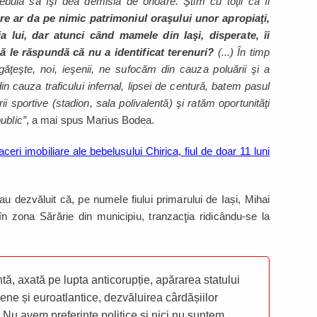
rebuia să îşi dea demisia de onoare. Ştim cu toţii că îi
 ar da pe nimic patrimoniul oraşului unor apropiaţi,
a lui, dar atunci când mamele din Iaşi, disperate, îi
să le răspundă că nu a identificat terenuri?
(...) În timp
găţeşte, noi, ieşenii, ne sufocăm din cauza poluării şi a
n cauza traficului infernal, lipsei de centură, batem pasul
rii sportive (stadion, sala polivalentă) şi ratăm oportunităţi
ublic”
, a mai spus Marius Bodea.
eri imobiliare ale bebelușului Chirica, fiul de doar 11 luni
au dezvăluit că, pe numele fiului primarului de Iași, Mihai
 în zona Sărărie din municipiu, tranzacţia ridicându-se la
ă, axată pe lupta anticorupție, apărarea statului
ene și euroatlantice, dezvăluirea cârdășiilor
 Nu avem preferințe politice și nici nu suntem