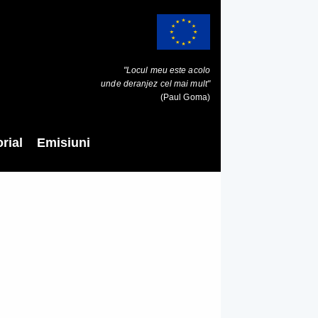
"Locul meu este acolo
unde deranjez cel mai mult"
(Paul Goma)
rial
Emisiuni