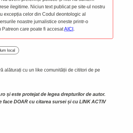
rese ilegitime. Niciun text publicat pe site-ul nostru
 cu excepția celor din Codul deontologic al
mersurile noastre jurnalistice oneste printr-o
ru Patreon care poate fi accesat
AICI
.
dum local
 alăturați cu un like comunității de cititori de pe
ro și este protejat de legea drepturilor de autor.
te face DOAR cu citarea sursei și cu LINK ACTIV