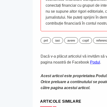
conectați financiar cu grupuri de inte
nu se supune altor rigori editoriale,
jurnalistului. Ne puteți sprijini în de
contribuție financiară în contul nost
pnl
iasi
avere
copil
referen
Dacă v-a plăcut articolul vă invităm să vă
pagina noastră de Facebook
Podul
.
Acest articol este proprietatea Podul.
Orice preluare a continutului se poa
către pagina acestui articol.
ARTICOLE SIMILARE