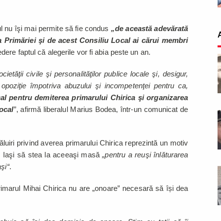
 nu îşi mai permite să fie condus
„de această adevărată
 Primăriei şi de acest Consiliu Local ai cărui membri
dere faptul că alegerile vor fi abia peste un an.
ietăţii civile şi personalităţilor publice locale şi, desigur,
t opoziţie împotriva abuzului şi incompetenţei pentru ca,
al pentru demiterea primarului Chirica şi organizarea
ocal
”, afirmă liberalul Marius Bodea, într-un comunicat de
luiri privind averea primarului Chirica reprezintă un motiv
in Iaşi să stea la aceeaşi masă
„pentru a reuşi înlăturarea
şi“
.
rimarul Mihai Chirica nu are „onoare” necesară să își dea