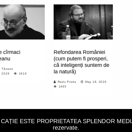
e cîrmaci
Refondarea României
eanu
(cum putem fi prosperi,
că inteligenți suntem de
n Tănase
la natură)
, 2026
1919
Radu Preda
May 18, 2026
1465
LICAȚIE ESTE PROPRIETATEA SPLENDOR MEDIA C
rezervate.