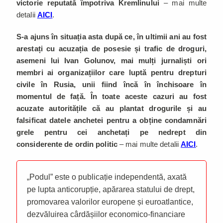
victorie reputată împotriva Kremlinului
– mai multe
detalii
AICI
.
S-a ajuns în situația asta după ce, în ultimii ani au fost
arestați cu acuzația de posesie și trafic de droguri,
asemeni lui Ivan Golunov, mai mulți jurnaliști ori
membri ai organizațiilor care luptă pentru drepturi
civile în Rusia, unii fiind încă în închisoare în
momentul de față. În toate aceste cazuri au fost
acuzate autoritățile că au plantat drogurile și au
falsificat datele anchetei pentru a obține condamnări
grele pentru cei anchetați pe nedrept din
considerente de ordin politic
– mai multe detalii
AICI
.
„Podul” este o publicație independentă, axată
pe lupta anticorupție, apărarea statului de drept,
promovarea valorilor europene și euroatlantice,
dezvăluirea cârdășiilor economico-financiare