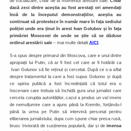
de socializare, chiar de la momentul arestării sale.
Chiar
dacă zeci dintre aceștia au fost arestați ori amendați
încă de la începutul demonstrațiilor, aceștia au
continuat să protesteze în număr mare în fața sediului
poliției unde era ținut în arest Ivan Golubov și în fața
primăriei Moscovei de unde se știe că se dăduse
ordinul arestării sale
– mai multe detalii
AICI
.
S-a spus despre primarul din Moscova, care e unul dintre
apropiații lui Putin, că ar fi fost cel care ar fi hotărât ca
Ivan Golunov să fie reținut și cercetat. După ce s-a aflat
despre tratamentul la care a fost supus Golunov și după
ce opinia publică a fost încredințată că totul era o
înscenare care trebuia să închidă gura unui jurnalist care
cerceta corupția autorităților, cazul a produs un val imens
de nemulțumire care a ajuns până la Kremlin, forțându-l
până la urma pe Putin să intervină personal pentru
eliberarea jurnalistului, dupa cum spune chiar presa rusă,
brusc înviorată de susținerea populară, dar și de
imensa