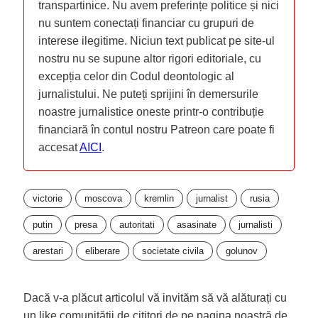
transpartinice. Nu avem preferințe politice și nici
nu suntem conectați financiar cu grupuri de
interese ilegitime. Niciun text publicat pe site-ul
nostru nu se supune altor rigori editoriale, cu
excepția celor din Codul deontologic al
jurnalistului. Ne puteți sprijini în demersurile
noastre jurnalistice oneste printr-o contribuție
financiară în contul nostru Patreon care poate fi
accesat
AICI
.
victorie
moscova
kremlin
jurnalist
rusia
putin
presa
autoritati
asasinate
jurnalisti
arestari
eliberare
societate civila
golunov
Dacă v-a plăcut articolul vă invităm să vă alăturați cu
un like comunității de cititori de pe pagina noastră de