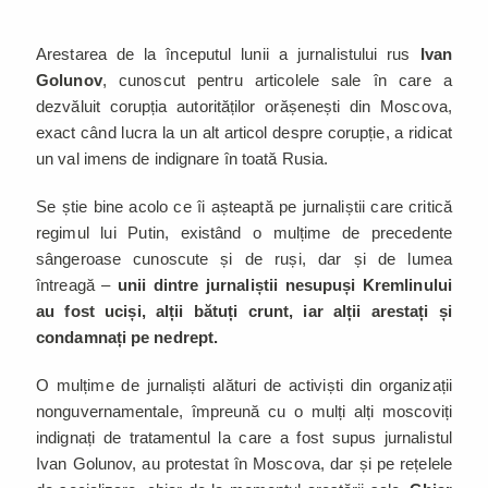
Arestarea de la începutul lunii a jurnalistului rus
Ivan
Golunov
, cunoscut pentru articolele sale în care a
dezvăluit corupția autorităților orășenești din Moscova,
exact când lucra la un alt articol despre corupție, a ridicat
un val imens de indignare în toată Rusia.
Se știe bine acolo ce îi așteaptă pe jurnaliștii care critică
regimul lui Putin, existând o mulțime de precedente
sângeroase cunoscute și de ruși, dar și de lumea
întreagă –
unii dintre jurnaliștii nesupuși Kremlinului
au fost uciși, alții bătuți crunt, iar alții arestați și
condamnați pe nedrept.
O mulțime de jurnaliști alături de activiști din organizații
nonguvernamentale, împreună cu o mulți alți moscoviți
indignați de tratamentul la care a fost supus jurnalistul
Ivan Golunov, au protestat în Moscova, dar și pe rețelele