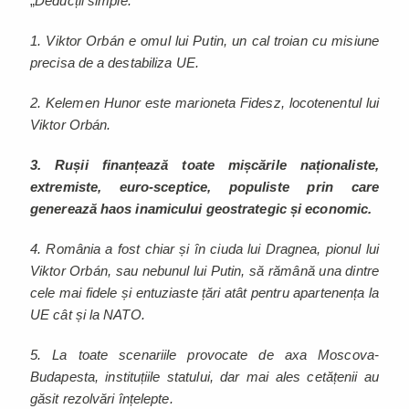
„
Deducții simple:
1. Viktor Orbán e omul lui Putin, un cal troian cu misiune
precisa de a destabiliza UE.
2. Kelemen Hunor este marioneta Fidesz, locotenentul lui
Viktor Orbán.
3. Rușii finanțează toate mișcările naționaliste,
extremiste, euro-sceptice, populiste prin care
generează haos inamicului geostrategic și economic.
4. România a fost chiar și în ciuda lui Dragnea, pionul lui
Viktor Orbán, sau nebunul lui Putin, să rămână una dintre
cele mai fidele și entuziaste țări atât pentru apartenența la
UE cât și la NATO.
5. La toate scenariile provocate de axa Moscova-
Budapesta, instituțiile statului, dar mai ales cetățenii au
găsit rezolvări înțelepte.