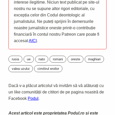
interese ilegitime. Niciun text publicat pe site-ul
nostru nu se supune altor rigori editoriale, cu
excepția celor din Codul deontologic al
jurnalistului. Ne puteți sprijini în demersurile
noastre jurnalistice oneste printr-o contribuție
financiară în contul nostru Patreon care poate fi
accesat
AICI
.
rusia
ue
nato
romani
oreste
maghiari
valea uzului
cimitirul eroilor
Dacă v-a plăcut articolul vă invităm să vă alăturați cu
un like comunității de cititori de pe pagina noastră de
Facebook
Podul
.
Acest articol este proprietatea Podul.ro și este