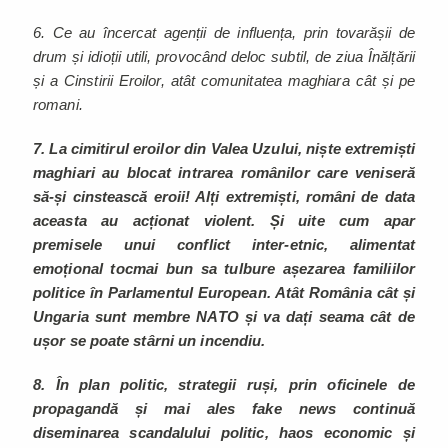
6. Ce au încercat agenții de influența, prin tovarășii de
drum și idioții utili, provocând deloc subtil, de ziua Înălțării
și a Cinstirii Eroilor, atât comunitatea maghiara cât și pe
romani.
7. La cimitirul eroilor din Valea Uzului, niște extremiști
maghiari au blocat intrarea românilor care veniseră
să-și cinstească eroii! Alți extremiști, români de data
aceasta au acționat violent. Și uite cum apar
premisele unui conflict inter-etnic, alimentat
emoțional tocmai bun sa tulbure așezarea familiilor
politice în Parlamentul European. Atât România cât și
Ungaria sunt membre NATO și va dați seama cât de
ușor se poate stârni un incendiu.
8. În plan politic, strategii ruși, prin oficinele de
propagandă și mai ales fake news continuă
diseminarea scandalului politic, haos economic și