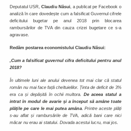
Deputatul USR,
Claudiu Năsui
, a publicat pe Facebook o
analiză în care dovedește cum a falsificat Guvernul cifrele
deficitului bugetar pe anul 2018 prin blocarea
rambursărilor de TVA din cauza crizei bugetare ce s-a
agravase.
Redăm postarea economistului Claudiu Năsui:
„
Cum a falsificat guvernul cifra deficitului pentru anul
2018?
În ultimele luni ale anului devenea tot mai clar că statul
român nu mai face față cheltuielilor. Ținta de deficit de 3%
era ca și depășită în ochii multora.
De aceea statul a
intrat în modul de avarie și a început să amâne toate
plățile pe care le mai putea amâna
. Printre aceste plăți
s-au aflat și rambursările de TVA, adică bani care nici
măcar nu erau ai statului. Dovada acestui lucru, mai jos.