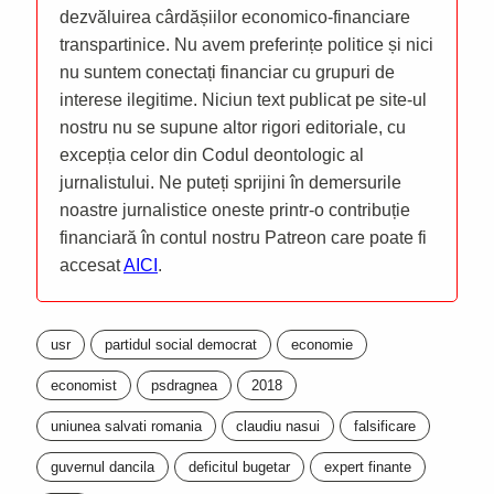
dezvăluirea cârdășiilor economico-financiare
transpartinice. Nu avem preferințe politice și nici
nu suntem conectați financiar cu grupuri de
interese ilegitime. Niciun text publicat pe site-ul
nostru nu se supune altor rigori editoriale, cu
excepția celor din Codul deontologic al
jurnalistului. Ne puteți sprijini în demersurile
noastre jurnalistice oneste printr-o contribuție
financiară în contul nostru Patreon care poate fi
accesat
AICI
.
usr
partidul social democrat
economie
economist
psdragnea
2018
uniunea salvati romania
claudiu nasui
falsificare
guvernul dancila
deficitul bugetar
expert finante