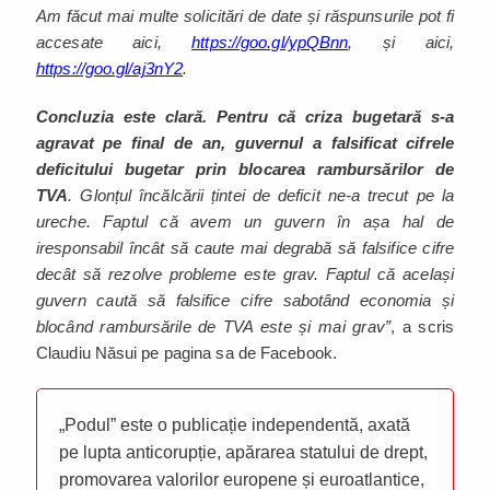
Am făcut mai multe solicitări de date și răspunsurile pot fi
accesate aici,
https://goo.gl/ypQBnn
, și aici,
https://goo.gl/aj3nY2
.
Concluzia este clară. Pentru că criza bugetară s-a
agravat pe final de an, guvernul a falsificat cifrele
deficitului bugetar prin blocarea rambursărilor de
TVA
. Glonțul încălcării țintei de deficit ne-a trecut pe la
ureche. Faptul că avem un guvern în așa hal de
iresponsabil încât să caute mai degrabă să falsifice cifre
decât să rezolve probleme este grav. Faptul că același
guvern caută să falsifice cifre sabotând economia și
blocând rambursările de TVA este și mai grav”
, a scris
Claudiu Năsui pe pagina sa de Facebook.
„Podul” este o publicație independentă, axată
pe lupta anticorupție, apărarea statului de drept,
promovarea valorilor europene și euroatlantice,