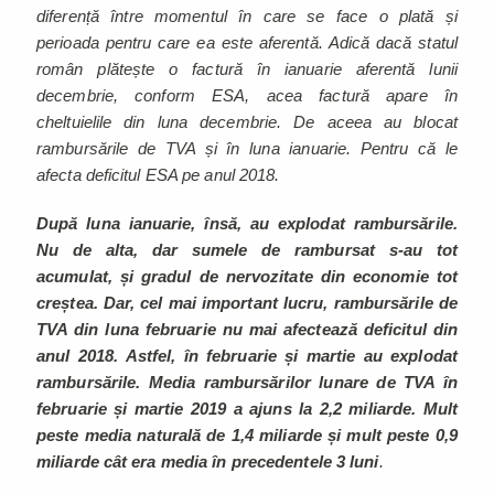
diferență între momentul în care se face o plată și
perioada pentru care ea este aferentă. Adică dacă statul
român plătește o factură în ianuarie aferentă lunii
decembrie, conform ESA, acea factură apare în
cheltuielile din luna decembrie. De aceea au blocat
rambursările de TVA și în luna ianuarie. Pentru că le
afecta deficitul ESA pe anul 2018.
După luna ianuarie, însă, au explodat rambursările.
Nu de alta, dar sumele de rambursat s-au tot
acumulat, și gradul de nervozitate din economie tot
creștea. Dar, cel mai important lucru, rambursările de
TVA din luna februarie nu mai afectează deficitul din
anul 2018. Astfel, în februarie și martie au explodat
rambursările. Media rambursărilor lunare de TVA în
februarie și martie 2019 a ajuns la 2,2 miliarde. Mult
peste media naturală de 1,4 miliarde și mult peste 0,9
miliarde cât era media în precedentele 3 luni
.