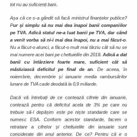
tot nu au suficienți bani.
Așa că ce s-a gândit să facă ministrul finanțelor publice?
P
ur și simplu să nu mai dea înapoi banii companiilor
pe TVA. Adică statul ne-a luat banii pe TVA, dar când
a venit vorba să ni-i mai dea înapoi, nu a mai făcut-o
.
Nu a făcut-o atunci, a făcut-o mult mai târziu cât să nu se
mai numere acei bani pe cheltuielile din 2018.
Adică a dat
banii cu întârziere foarte mare, suficient cât să
măsluiască deficitul pe final de an
. De aceea, în
noiembrie, decembrie și ianuarie media rambursărilor
lunare de TVA cade deodată la 0,9 miliarde.
Dacă vă întrebați de ce contează cifrele din ianuarie,
contează pentru că deficitul acela de 3% pe care nu
trebuie să-l depășim este pe niște standarde care se
numesc ESA. Conform acestor standarde, facem o
retratare a cifrelor și cheltuielile din ianuarie sunt
considerate din anul anterior. De ce? Pentru că e o