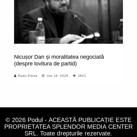
Nicușor Dan și moralitatea negociată
Au
(despre lovitura de partid)
pe
cr
Radu Preda
Jun 14, 2026
1821
D
© 2026 Podul - ACEASTĂ PUBLICAȚIE ESTE
PROPRIETATEA SPLENDOR MEDIA CENTER
SRL. Toate drepturile rezervate.