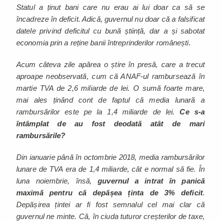
Statul a ținut bani care nu erau ai lui doar ca să se
încadreze în deficit. Adică, guvernul nu doar că a falsificat
datele privind deficitul cu bună știință, dar a și sabotat
economia prin a reține banii întreprinderilor românești.
Acum câteva zile apărea o știre în presă, care a trecut
aproape neobservată, cum că ANAF-ul rambursează în
martie TVA de 2,6 miliarde de lei. O sumă foarte mare,
mai ales ținând cont de faptul că media lunară a
rambursărilor este pe la 1,4 miliarde de lei.
Ce s-a
întâmplat de au fost deodată atât de mari
rambursările?
Din ianuarie până în octombrie 2018, media rambursărilor
lunare de TVA era de 1,4 miliarde, cât e normal să fie. În
luna noiembrie, însă,
guvernul a intrat în panică
maximă pentru că depășea ținta de 3% deficit
.
Depășirea țintei ar fi fost semnalul cel mai clar că
guvernul ne minte. Că, în ciuda tuturor creșterilor de taxe,