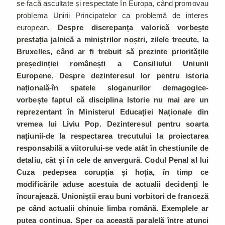
se facă ascultate și respectate în Europa, când promovau
problema Unirii Principatelor ca problemă de interes
european.
Despre discrepanța valorică vorbește
prestația jalnică a miniștrilor noștri, zilele trecute, la
Bruxelles, când ar fi trebuit să prezinte prioritățile
președinției românești a Consiliului Uniunii
Europene. Despre dezinteresul lor pentru istoria
națională-în spatele sloganurilor demagogice-
vorbește faptul că disciplina Istorie nu mai are un
reprezentant în Ministerul Educației Naționale din
vremea lui Liviu Pop. Dezinteresul pentru soarta
națiunii-de la respectarea trecutului la proiectarea
responsabilă a viitorului-se vede atât în chestiunile de
detaliu, cât și în cele de anvergură. Codul Penal al lui
Cuza pedepsea corupția și hoția, în timp ce
modificările aduse acestuia de actualii decidenți le
încurajează. Unioniștii erau buni vorbitori de franceză
pe când actualii chinuie limba română. Exemplele ar
putea continua. Sper ca această paralelă între atunci