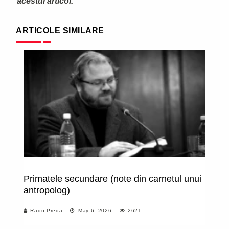
acestui articol.
ARTICOLE SIMILARE
Primatele secundare (note din carnetul unui
E
antropolog)
Radu Preda
May 6, 2026
2621