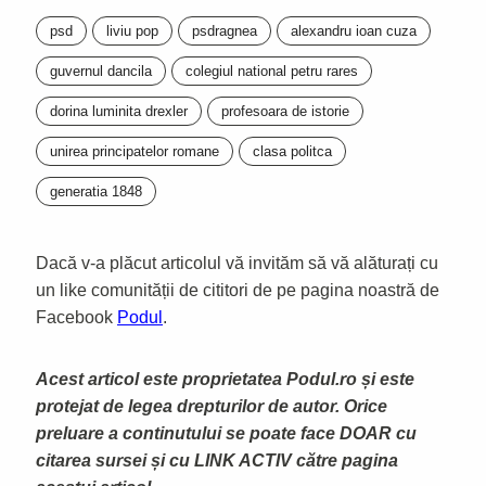
psd
liviu pop
psdragnea
alexandru ioan cuza
guvernul dancila
colegiul national petru rares
dorina luminita drexler
profesoara de istorie
unirea principatelor romane
clasa politca
generatia 1848
Dacă v-a plăcut articolul vă invităm să vă alăturați cu
un like comunității de cititori de pe pagina noastră de
Facebook
Podul
.
Acest articol este proprietatea Podul.ro și este
protejat de legea drepturilor de autor. Orice
preluare a continutului se poate face DOAR cu
citarea sursei și cu LINK ACTIV către pagina