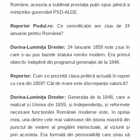
Române, aceasta a subliniat prestația puțin spus jalnică a
miniștrilor guvernării PSD-ALDE.
Reporter Podul.ro:
Ce semnificație are ziua de 24
ianuarie pentru România?
Dorina-Luminița Drexler:
24 Ianuarie 1859 este ziua în
care s-au pus bazele statului român modern. Era primul
obiectiv îndeplinit din programul generației de la 1848.
Reporter:
Cum se prezintă clasa politică actuală în raport
cu cea din 1859? Cât de mare este discrepanța valorică?
Dorina-Luminița Drexler:
Generația de la 1848, care a
realizat și Unirea din 1859, și Independența, și reformele
necesare funcționării României moderne este, în opinia
mea, una dintre cele mai valoroase din istoria noastră din
punctul de vedere al pregătirii intelectuale, al viziunii și
prin acesteia. Era formată din personalități care știau să