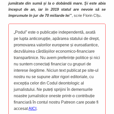
jumătate din sumă și la o dobândă mare. Și este abia
început de an, iar în 2019 statul are nevoie să se
împrumute în jur de 70 miliarde lei”
, scrie Florin Cîțu.
„Podul” este o publicație independentă, axată
pe lupta anticorupție, apărarea statului de drept,
promovarea valorilor europene și euroatlantice,
dezvăluirea cârdășiilor economico-financiare
transpartinice. Nu avem preferințe politice și nici
nu suntem conectați financiar cu grupuri de
interese ilegitime. Niciun text publicat pe site-ul
nostru nu se supune altor rigori editoriale, cu
excepția celor din Codul deontologic al
jurnalistului. Ne puteți sprijini în demersurile
noastre jurnalistice oneste printr-o contribuție
financiară în contul nostru Patreon care poate fi
accesat
AICI
.