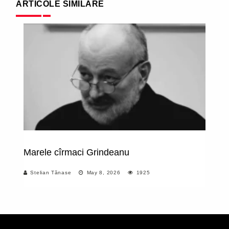
ARTICOLE SIMILARE
Marele cîrmaci Grindeanu
M
fi
Stelian Tănase
May 8, 2026
1925