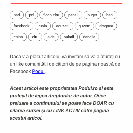
psd
pnl
florin citu
pensii
buget
bani
facebook
rusia
acuzatii
guvern
dragnea
china
citu
alde
salarii
dancila
Dacă v-a plăcut articolul vă invităm să vă alăturați cu
un like comunității de cititori de pe pagina noastră de
Facebook
Podul
.
Acest articol este proprietatea Podul.ro și este
protejat de legea drepturilor de autor. Orice
preluare a continutului se poate face DOAR cu
citarea sursei și cu LINK ACTIV către pagina
acestui articol.