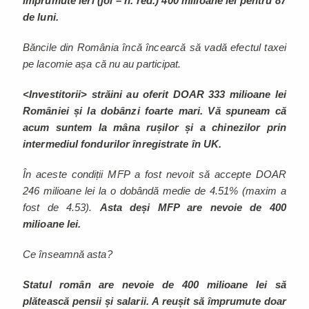
împrumute ieri (joi – n. red.) 400 milioane lei pentru 87
de luni.
Băncile din România încă încearcă să vadă efectul taxei
pe lacomie așa că nu au participat.
<Investitorii> străini au oferit DOAR 333 milioane lei
României și la dobânzi foarte mari. Vă spuneam că
acum suntem la mâna rușilor și a chinezilor prin
intermediul fondurilor înregistrate în UK.
În aceste condiții MFP a fost nevoit să accepte DOAR
246 milioane lei la o dobândă medie de 4.51% (maxim a
fost de 4.53).
Asta deși MFP are nevoie de 400
milioane lei.
Ce înseamnă asta?
Statul român are nevoie de 400 milioane lei să
plătească pensii și salarii. A reușit să împrumute doar