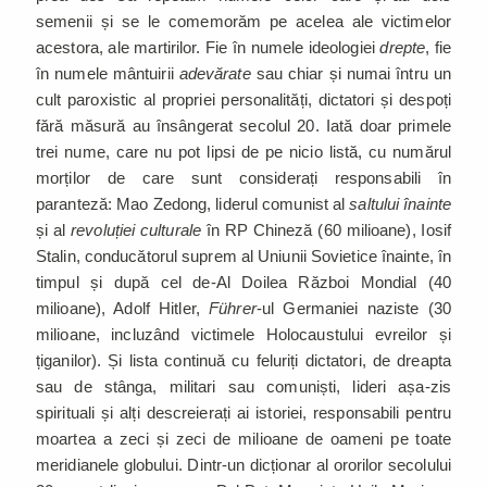
semenii și se le comemorăm pe acelea ale victimelor
acestora, ale martirilor. Fie în numele ideologiei
drepte
, fie
în numele mântuirii
adevărate
sau chiar și numai întru un
cult paroxistic al propriei personalități, dictatori și despoți
fără măsură au însângerat secolul 20. Iată doar primele
trei nume, care nu pot lipsi de pe nicio listă, cu numărul
morților de care sunt considerați responsabili în
paranteză: Mao Zedong, liderul comunist al
saltului înainte
și al
revoluției culturale
în RP Chineză (60 milioane), Iosif
Stalin, conducătorul suprem al Uniunii Sovietice înainte, în
timpul și după cel de-Al Doilea Război Mondial (40
milioane), Adolf Hitler,
Führer
-ul Germaniei naziste (30
milioane, incluzând victimele Holocaustului evreilor și
țiganilor). Și lista continuă cu feluriți dictatori, de dreapta
sau de stânga, militari sau comuniști, lideri așa-zis
spirituali și alți descreierați ai istoriei, responsabili pentru
moartea a zeci și zeci de milioane de oameni pe toate
meridianele globului. Dintr-un dicționar al ororilor secolului