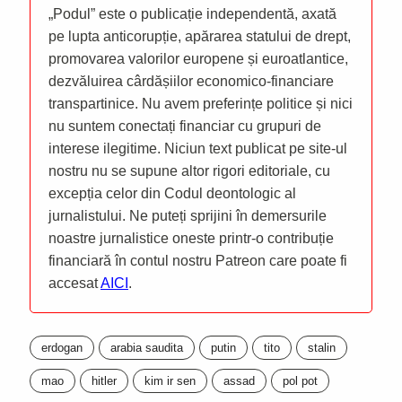
„Podul” este o publicație independentă, axată
pe lupta anticorupție, apărarea statului de drept,
promovarea valorilor europene și euroatlantice,
dezvăluirea cârdășiilor economico-financiare
transpartinice. Nu avem preferințe politice și nici
nu suntem conectați financiar cu grupuri de
interese ilegitime. Niciun text publicat pe site-ul
nostru nu se supune altor rigori editoriale, cu
excepția celor din Codul deontologic al
jurnalistului. Ne puteți sprijini în demersurile
noastre jurnalistice oneste printr-o contribuție
financiară în contul nostru Patreon care poate fi
accesat
AICI
.
erdogan
arabia saudita
putin
tito
stalin
mao
hitler
kim ir sen
assad
pol pot