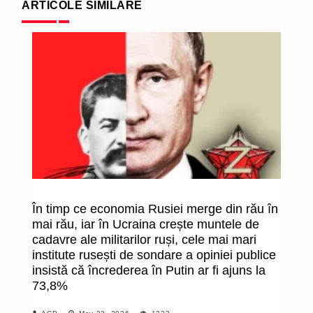
ARTICOLE SIMILARE
În timp ce economia Rusiei merge din rău în
În
mai rău, iar în Ucraina crește muntele de
su
cadavre ale militarilor ruși, cele mai mari
ac
institute rusești de sondare a opiniei publice
M
insistă că încrederea în Putin ar fi ajuns la
73,8%