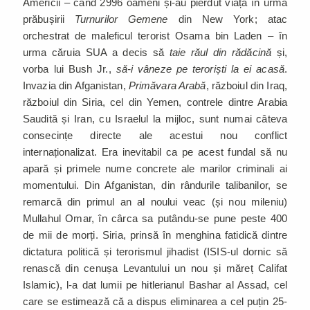
Americii – când 2996 oameni și-au pierdut viața în urma
prăbușirii
Turnurilor Gemene
din New York; atac
orchestrat de maleficul terorist Osama bin Laden – în
urma căruia SUA a decis să
taie răul din rădăcină
și,
vorba lui Bush Jr.,
să-i vâneze pe teroriști la ei acasă
.
Invazia din Afganistan,
Primăvara Arabă
, războiul din Iraq,
războiul din Siria, cel din Yemen, contrele dintre Arabia
Saudită și Iran, cu Israelul la mijloc, sunt numai câteva
consecințe directe ale acestui nou conflict
internaționalizat. Era inevitabil ca pe acest fundal să nu
apară și primele nume concrete ale marilor criminali ai
momentului. Din Afganistan, din rândurile talibanilor, se
remarcă din primul an al noului veac (și nou mileniu)
Mullahul Omar, în cârca sa putându-se pune peste 400
de mii de morți. Siria, prinsă în menghina fatidică dintre
dictatura politică și terorismul jihadist (ISIS-ul dornic să
renască din cenușa Levantului un nou și măreț Califat
Islamic), l-a dat lumii pe hitlerianul Bashar al Assad, cel
care se estimează că a dispus eliminarea a cel puțin 25-