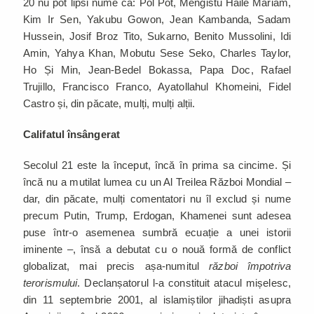
20 nu pot lipsi nume ca: Pol Pot, Mengistu Haile Mariam,
Kim Ir Sen, Yakubu Gowon, Jean Kambanda, Sadam
Hussein, Josif Broz Tito, Sukarno, Benito Mussolini, Idi
Amin, Yahya Khan, Mobutu Sese Seko, Charles Taylor,
Ho Și Min, Jean-Bedel Bokassa, Papa Doc, Rafael
Trujillo, Francisco Franco, Ayatollahul Khomeini, Fidel
Castro și, din păcate, mulți, mulți alții.
Califatul însângerat
Secolul 21 este la început, încă în prima sa cincime. Și
încă nu a mutilat lumea cu un Al Treilea Război Mondial –
dar, din păcate, mulți comentatori nu îl exclud și nume
precum Putin, Trump, Erdogan, Khamenei sunt adesea
puse într-o asemenea sumbră ecuație a unei istorii
iminente –, însă a debutat cu o nouă formă de conflict
globalizat, mai precis așa-numitul
război împotriva
terorismului
. Declanșatorul l-a constituit atacul mișelesc,
din 11 septembrie 2001, al islamiștilor jihadiști asupra