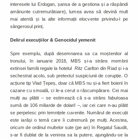
interesele lui Erdogan, șansa de a gestiona și a răspândi
amănunte cutremurătoare), lumea avea să devină mult
mai atentă și la alte informații elocvente privindu-l pe
sângerosul prinț.
Delirul execuțiilor
& Genocidul yemenit
Spre exemplu, după desemnarea sa ca moștenitor al
tronului, în ianuarie 2018, MBS și-a strâns membrii
extinsei familii regale la hotelul
Ritz Carlton
din Riad și i-a
sechestrat acolo, sub pretextul suspiciunii de corupție. O
acțiune tip Vlad Țepeș, doar că MBS nu și-a fiert boierii în
cazane cu smoală, ci le-a cerut o răscumpărare. Cei mai
mulți au plătit – se estimează că s-a strâns fabuloasa
sumă de 106 miliarde de dolari! –, iar cei care n-au plătit
se perpelesc prin temnițele cuvenite. Numărul de execuții
este iarăși o temă care îi cutremură pe mulți. Acestea,
oricum de ordinul multelor sute (pe an) în Regatul Saudit,
s-ar fi dublat de la venirea sa la putere, ajungându-se la