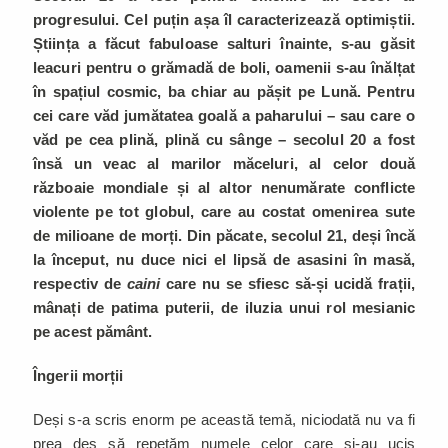
progresului. Cel puțin așa îl caracterizează optimiștii.
Știința a făcut fabuloase salturi înainte, s-au găsit
leacuri pentru o grămadă de boli, oamenii s-au înălțat
în spațiul cosmic, ba chiar au pășit pe Lună. Pentru
cei care văd jumătatea goală a paharului – sau care o
văd pe cea plină, plină cu sânge – secolul 20 a fost
însă un veac al marilor măceluri, al celor două
războaie mondiale și al altor nenumărate conflicte
violente pe tot globul, care au costat omenirea sute
de milioane de morți. Din păcate, secolul 21, deși încă
la început, nu duce nici el lipsă de asasini în masă,
respectiv de
caini
care nu se sfiesc să-și ucidă frații,
mânați de patima puterii, de iluzia unui rol mesianic
pe acest pământ.
Îngerii morții
Deși s-a scris enorm pe această temă, niciodată nu va fi
prea des să repetăm numele celor care și-au ucis