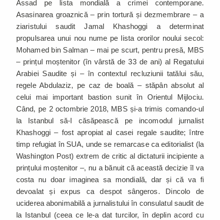
Assad pe lista mondială a crimei contemporane.
Asasinarea groaznică – prin tortură și dezmembrare – a
ziaristului saudit Jamal Khashoggi a determinat
propulsarea unui nou nume pe lista ororilor noului secol:
Mohamed bin Salman – mai pe scurt, pentru presă, MBS
– prințul moștenitor (în vârstă de 33 de ani) al Regatului
Arabiei Saudite și – în contextul recluziunii tatălui său,
regele Abdulaziz, pe caz de boală – stăpân absolut al
celui mai important bastion sunit în Orientul Mijlociu.
Când, pe 2 octombrie 2018, MBS și-a trimis comando-ul
la Istanbul să-l căsăpească pe incomodul jurnalist
Khashoggi – fost apropiat al casei regale saudite; între
timp refugiat în SUA, unde se remarcase ca editorialist (la
Washington Post) extrem de critic al dictaturii incipiente a
prințului moștenitor –, nu a bănuit că această decizie îl va
costa nu doar imaginea sa mondială, dar și că va fi
devoalat și expus ca despot sângeros. Dincolo de
uciderea abonimabilă a jurnalistului în consulatul saudit de
la Istanbul (ceea ce le-a dat turcilor, în deplin acord cu