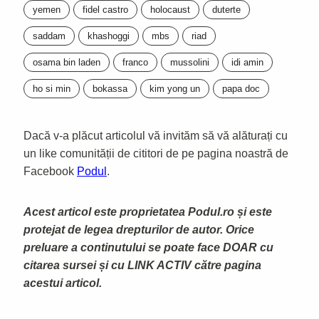
yemen
fidel castro
holocaust
duterte
saddam
khashoggi
mbs
riad
osama bin laden
franco
mussolini
idi amin
ho si min
bokassa
kim yong un
papa doc
Dacă v-a plăcut articolul vă invităm să vă alăturați cu
un like comunității de cititori de pe pagina noastră de
Facebook
Podul
.
Acest articol este proprietatea Podul.ro și este
protejat de legea drepturilor de autor. Orice
preluare a continutului se poate face DOAR cu
citarea sursei și cu LINK ACTIV către pagina
acestui articol.