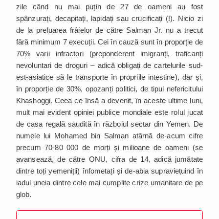
zile când nu mai puțin de 27 de oameni au fost
spânzurați, decapitați, lapidați sau crucificați (!). Nicio zi
de la preluarea frâielor de către Salman Jr. nu a trecut
fără minimum 7 execuții. Cei în cauză sunt în proporție de
70% varii infractori (preponderent imigranți, traficanți
nevoluntari de droguri – adică obligați de cartelurile sud-
est-asiatice să le transporte în propriile intestine), dar și,
în proporție de 30%, opozanți politici, de tipul nefericitului
Khashoggi. Ceea ce însă a devenit, în aceste ultime luni,
mult mai evident opiniei publice mondiale este rolul jucat
de casa regală saudită în războiul sectar din Yemen. De
numele lui Mohamed bin Salman atârnă de-acum cifre
precum 70-80 000 de morți și milioane de oameni (se
avansează, de către ONU, cifra de 14, adică jumătate
dintre toți yemeniții) înfometați și de-abia supraviețuind în
iadul uneia dintre cele mai cumplite crize umanitare de pe
glob.