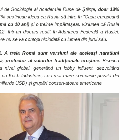
ului de Sociologie al Academiei Ruse de Științe,
doar 13%
% susțineau ideea ca Rusia să intre în ”Casa europeană
rmă cu 10 ani)
și o treime împărtășeau viziunea că Rusia
012, într-un discurs rostit în Adunarea Federală a Rusiei,
re nu se va contopi niciodată cu lumea din jurul său.
, A treia Romă sunt versiuni ale aceleași narațiuni
 protector al valorilor tradiționale creștine.
Biserica
 nivel global, generând un lobby influent, dezvoltând
, cu Koch Industries, cea mai mare companie privată din
miliarde USD) și grupări conservatoare americane.