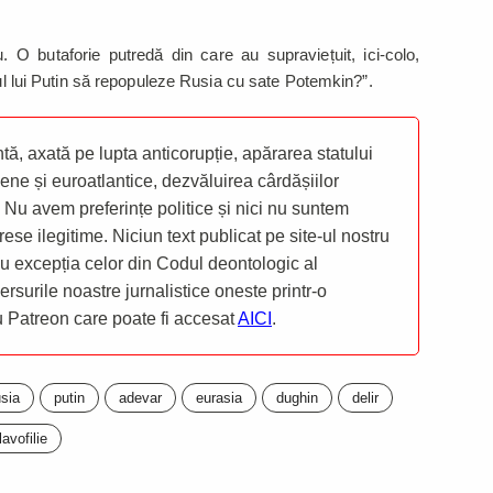
. O butaforie putredă din care au supraviețuit, ici-colo,
mul lui Putin să repopuleze Rusia cu sate Potemkin?”.
ă, axată pe lupta anticorupție, apărarea statului
ene și euroatlantice, dezvăluirea cârdășiilor
 Nu avem preferințe politice și nici nu suntem
rese ilegitime. Niciun text publicat pe site-ul nostru
 cu excepția celor din Codul deontologic al
mersurile noastre jurnalistice oneste printr-o
ru Patreon care poate fi accesat
AICI
.
usia
putin
adevar
eurasia
dughin
delir
lavofilie