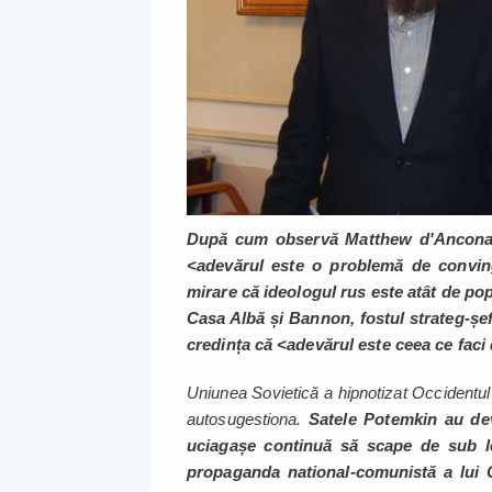
După cum observă Matthew d'Ancona,
<adevărul este o problemă de convin
mirare că ideologul rus este atât de popu
Casa Albă și Bannon, fostul strateg-șef
credința că <adevărul este ceea ce faci 
Uniunea Sovietică a hipnotizat Occidentul 
autosugestiona.
Satele Potemkin au dev
uciagașe continuă să scape de sub l
propaganda national-comunistă a lui 