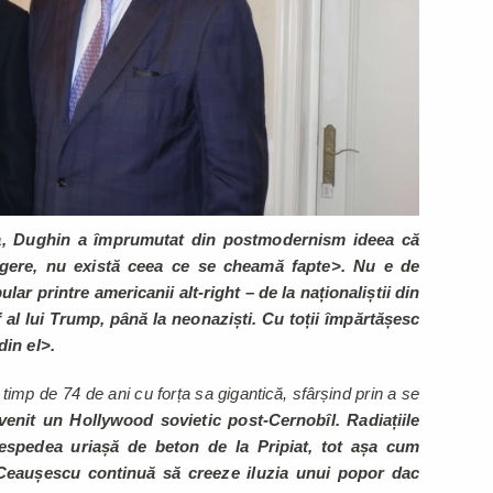
 Dughin a împrumutat din postmodernism ideea că
gere, nu există ceea ce se cheamă fapte>. Nu e de
lar printre americanii alt-right – de la naționaliștii din
 al lui Trump, până la neonaziști. Cu toții împărtășesc
din el>.
timp de 74 de ani cu forța sa gigantică, sfârșind prin a se
enit un Hollywood sovietic post-Cernobîl. Radiațiile
espedea uriașă de beton de la Pripiat, tot așa cum
Ceaușescu continuă să creeze iluzia unui popor dac