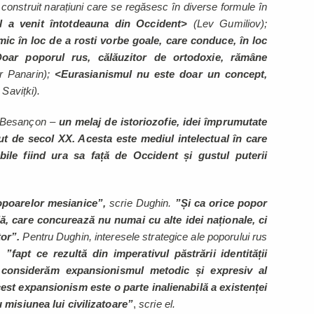
 construit narațiuni care se regăsesc în diverse formule în
l a venit întotdeauna din Occident>
(Lev Gumiliov);
mic în loc de a rosti vorbe goale, care conduce, în loc
oar poporul rus, călăuzitor de ortodoxie, rămâne
r Panarin);
<Eurasianismul nu este doar un concept,
 Savițki).
n Besançon –
un melaj de istoriozofie, idei împrumutate
ut de secol XX. Acesta este mediul intelectual în care
ile fiind ura sa față de Occident și gustul puterii
popoarelor mesianice”,
scrie Dughin.
”Și ca orice popor
ă, care concurează nu numai cu alte idei naționale, ci
tor”.
Pentru Dughin, interesele strategice ale poporului rus
,
”fapt ce rezultă din imperativul păstrării identității
ă considerăm expansionismul metodic și expresiv al
Acest expansionism este o parte inalienabilă a existenței
u misiunea lui civilizatoare”
,
scrie el.