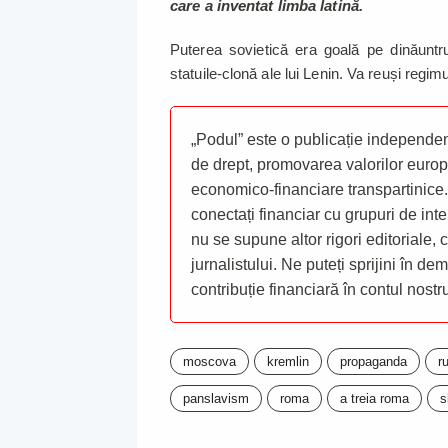
care a inventat limba latină.
Puterea sovietică era goală pe dinăuntru
statuile-clonă ale lui Lenin. Va reuși regi
„Podul” este o publicație independent
de drept, promovarea valorilor europ
economico-financiare transpartinice.
conectați financiar cu grupuri de inte
nu se supune altor rigori editoriale,
jurnalistului. Ne puteți sprijini în de
contribuție financiară în contul nost
moscova
kremlin
propaganda
r
panslavism
roma
a treia roma
s