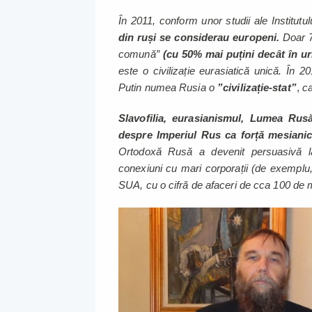
În 2011, conform unor studii ale Institut
din ruși se considerau europeni.
Doar 7
comună”
(cu 50% mai puțini decât în u
este o civilizație eurasiatică unică. În 2
Putin numea Rusia o
”civilizație-stat”
,
ca
Slavofilia, eurasianismul, Lumea Rusă
despre Imperiul Rus ca forță mesianică,
Ortodoxă Rusă a devenit persuasivă la
conexiuni cu mari corporații (de exemplu
SUA, cu o cifră de afaceri de cca 100 de 