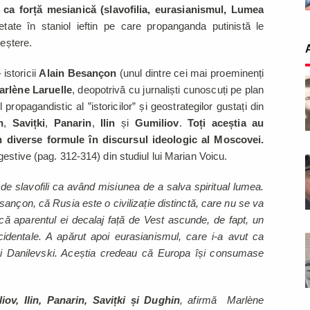
 ca forță mesianică (slavofilia, eurasianismul, Lumea
etate în staniol ieftin pe care propanganda putinistă le
reștere.
istoricii
Alain Besançon
(unul dintre cei mai proeminenți
arlène Laruelle
, deopotrivă cu jurnaliști cunoscuți pe plan
 propagandistic al ”istoricilor” și geostrategilor gustați din
n
,
Savițki
,
Panarin
,
Ilin
și
Gumiliov
.
Toți aceștia au
n diverse formule în discursul ideologic al Moscovei.
estive (pag. 312-314) din studiul lui Marian Voicu.
 de slavofili ca având misiunea de a salva spiritual lumea.
nçon, că Rusia este o civilizație distinctă, care nu se va
ă aparentul ei decalaj față de Vest ascunde, de fapt, un
ccidentale. A apărut apoi eurasianismul, care i-a avut ca
lai Danilevski. Aceștia credeau că Europa își consumase
iov, Ilin, Panarin, Savițki și Dughin
, afirmă Marlène