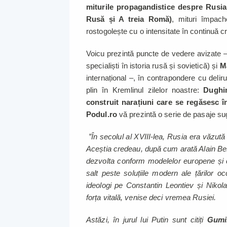
miturile propagandistice despre Rusia
Rusă și A treia Romă)
, mituri împach
rostogolește cu o intensitate în continuă c
Voicu prezintă puncte de vedere avizate – 
specialiști în istoria rusă și sovietică) și
M
internațional –, în contrapondere cu delirul
plin în Kremlinul zilelor noastre:
Dughi
construit narațiuni care se regăsesc î
Podul.ro
vă prezintă o serie de pasaje sug
”În secolul al XVIII-lea, Rusia era văzută
Aceștia credeau, după cum arată Alain Besa
dezvolta conform modelelor europene și c
salt peste soluțiile modern ale țărilor o
ideologi pe Constantin Leontiev și Niko
forța vitală, venise deci vremea Rusiei.
Astăzi, în jurul lui Putin sunt citiți
Gumil