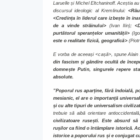
Laruelle și Michel Eltchaninoff. Aceștia au
discursul ideologic al Kremlinului:
<Rău
<Credința în liderul care izbește în ina
de a vinde străinului>
(Ivan Ilin);
<D
purtătorul speranțelor umanității>
(Igo
este o realitate fizică, geografică>
(Piotr
E vorba de aceeași <cașă>, spune Alai
din fascism și gândire ocultă de încep
domnește Putin, singurele repere stab
absolute.
”Poporul rus aparține, fără îndoială, 
mesianic, el are o importanță universal
și cu alte tipuri de universalism civiliza
trebuie să aibă orientare antioccidentală
civilizatoare rusești. Este absurd s
rușilor ca fiind o întâmplare istorică. 
istorice a poporului rus și e conjugat c