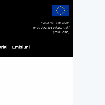
"Locul meu este acolo
unde deranjez cel mai mult"
(Paul Goma)
rial
Emisiuni