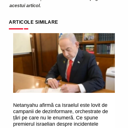
acestui articol.
ARTICOLE SIMILARE
Netanyahu afirmă ca Israelul este lovit de
Tr
campanii de dezinformare, orchestrate de
co
țări pe care nu le enumeră. Ce spune
nu
premierul israelian despre incidentele
I