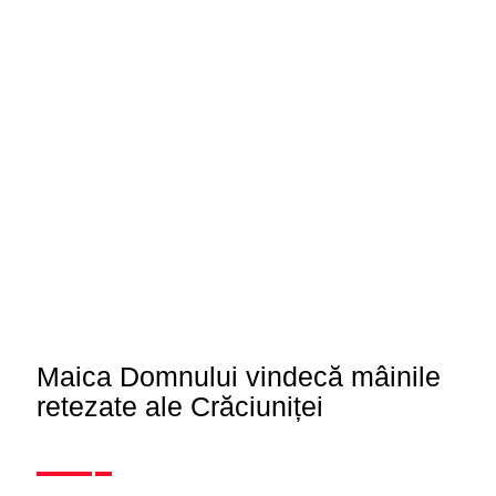
Maica Domnului vindecă mâinile
retezate ale Crăciuniței