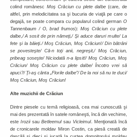
colind românesc
Moş Crăciun cu plete dalbe
(care, de
altfel, prin melodicitatea sa şi bucuria de viaţă pe care o
degajă, se poate compara cu popularul colind german
O
Tannenbaum / O, brad frumos
):
Moş Crăciun cu plete
dalbe,/ A sosit de prin nămeţi,/ Şi aduce daruri multe/ La
fete şi la băieţi./ Moş Crăciun, Moş Crăciun!/ Din bătrâni
se povesteşte/ Că-n toţi anii, negreşit,/ Moş Crăciun,
pribeag soseşte/ Niciodată n-a lipsit!/ Moş Crăciun, Moş
Crăciun/ Moş Crăciun cu plete dalbe/ Încotro vrei să
apuci?/ Ţi-aş cânta „Florile dalbe”/ De la noi să nu te duci/
Moş Crăciun, Moş Crăciun!
Alte muzichii de Crăciun
Dintre piesele cu temă religioasă, cea mai cunoscută şi
mai des prezentată în satele româneşti, încă din vechime,
este
Irozii
sau
Betleemul
sau
Vicleimul
. Menţionată încă
de cronicarele moldav Miron Costin, ca piesă creată de
dascăli şi dieci şi jucată la curtea domnitorului moldav