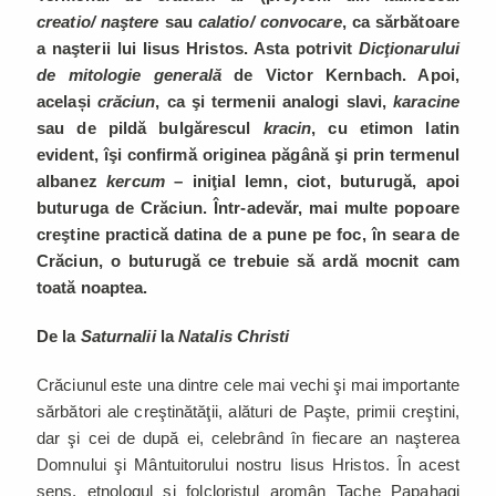
creatio/ naştere
sau
calatio/ convocare
, ca sărbătoare
a naşterii lui Iisus Hristos. Asta potrivit
Dicţionarului
de mitologie generală
de Victor Kernbach. Apoi,
același
crăciun
, ca şi termenii analogi slavi,
karacine
sau de pildă bulgărescul
kracin
, cu etimon latin
evident, îşi confirmă originea păgână şi prin termenul
albanez
kercum
– iniţial lemn, ciot, buturugă, apoi
buturuga de Crăciun. Într-adevăr, mai multe popoare
creştine practică datina de a pune pe foc, în seara de
Crăciun, o buturugă ce trebuie să ardă mocnit cam
toată noaptea.
De la
Saturnalii
la
Natalis Christi
Crăciunul este una dintre cele mai vechi şi mai importante
sărbători ale creştinătăţii, alături de Paşte, primii creştini,
dar şi cei de după ei, celebrând în fiecare an naşterea
Domnului şi Mântuitorului nostru Iisus Hristos. În acest
sens, etnologul şi folcloristul aromân Tache Papahagi