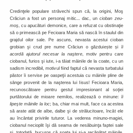
Credinţele populare străvechi spun că, la origini, Moş
Crăciun a fost un personaj mitic... dac, un
cioban zeu-
moş
, cu apucături demonice, care a refuzat cu obstinaţie
să o primească pe Fecioara Maria să nască în staulul din
grajdul oilor sale. Pe ascuns, nevasta acestui cioban
grobian şi crud pre nume Crăciun o găzduiește și
îi
acordă ajutorul necesar la naştere
, motiv pentru care
ciobanul, furios şi iute, i-a tăiat mâinile de la coate, cu un
sadism incredibil, motivul fiind faptul că nevasta turbatului
păstor îi servise pe oaspeţii acestuia cu mâinile pline de
sânge provenit de la naşterea lui Iisus! Fecioara Maria,
recunoscătoare pentru gestul impresionant al soţiei
purtătorului de mioare nemilos, realizează o minune:
îi
lipeşte mâinile la loc
; ba, chiar mai mult, face ca acestea
să arate atât de albe, dalbe şi de strălucitoare, încât ele
au încântat privirile tuturor. La vederea minuno-magiei,
ciobanul necioplit îşi dă seama de nesăbuinţa faptei sale
şi, totodată, bucuros că soaţa lui şi-a recăpătat mâinile,