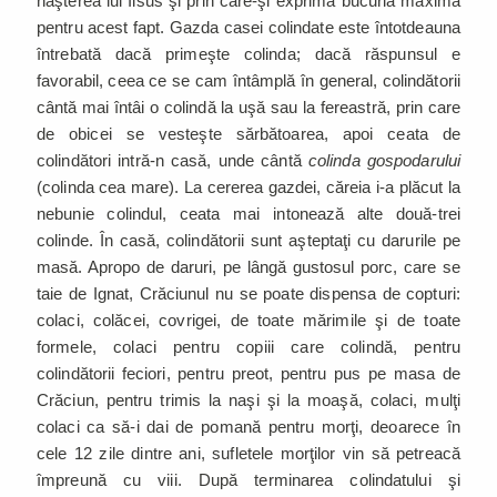
naşterea lui Iisus şi prin care-şi exprimă bucuria maximă
pentru acest fapt. Gazda casei colindate este întotdeauna
întrebată dacă primeşte colinda; dacă răspunsul e
favorabil, ceea ce se cam întâmplă în general, colindătorii
cântă mai întâi o colindă la uşă sau la fereastră, prin care
de obicei se vesteşte sărbătoarea, apoi ceata de
colindători intră-n casă, unde cântă
colinda gospodarului
(colinda cea mare). La cererea gazdei, căreia i-a plăcut la
nebunie colindul, ceata mai intonează alte două-trei
colinde. În casă, colindătorii sunt aşteptaţi cu darurile pe
masă. Apropo de daruri, pe lângă gustosul porc, care se
taie de Ignat, Crăciunul nu se poate dispensa de copturi:
colaci, colăcei, covrigei, de toate mărimile şi de toate
formele, colaci pentru copiii care colindă, pentru
colindătorii feciori, pentru preot, pentru pus pe masa de
Crăciun, pentru trimis la naşi şi la moaşă, colaci, mulţi
colaci ca să-i dai de pomană pentru morţi, deoarece în
cele 12 zile dintre ani, sufletele morţilor vin să petreacă
împreună cu viii. După terminarea colindatului şi