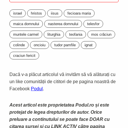
israel
hristos
iisus
fecioara maria
maica domnului
nasterea domnului
telesfor
muntele carmel
liturghia
teofania
mos crăciun
colinde
oncioiu
tudor pamfile
ignat
craciun fericit
Dacă v-a plăcut articolul vă invităm să vă alăturați cu
un like comunității de cititori de pe pagina noastră de
Facebook
Podul
.
Acest articol este proprietatea Podul.ro și este
protejat de legea drepturilor de autor. Orice
preluare a continutului se poate face DOAR cu
citarea sursei și cu LINK ACTIV către pagina