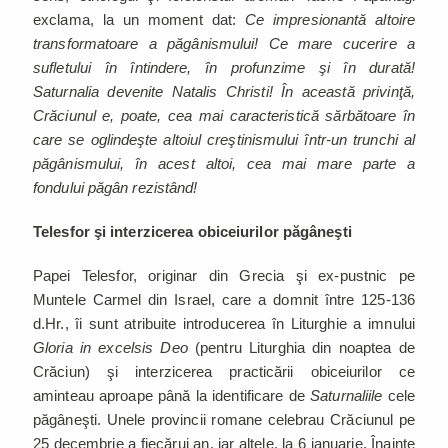
exclama, la un moment dat:
Ce impresionantă altoire
transformatoare a păgânismului! Ce mare cucerire a
sufletului în întindere, în profunzime şi în durată!
Saturnalia devenite Natalis Christi! În această privinţă,
Crăciunul e, poate, cea mai caracteristică sărbătoare în
care se oglindeşte altoiul creştinismului într-un trunchi al
păgânismului, în acest altoi, cea mai mare parte a
fondului păgân rezistând!
Telesfor şi interzicerea obiceiurilor păgâneşti
Papei Telesfor, originar din Grecia şi ex-pustnic pe
Muntele Carmel din Israel, care a domnit între 125-136
d.Hr., îi sunt atribuite introducerea în Liturghie a imnului
Gloria in excelsis Deo
(pentru Liturghia din noaptea de
Crăciun) şi interzicerea practicării obiceiurilor ce
aminteau aproape până la identificare de
Saturnaliile
cele
păgâneşti. Unele provincii romane celebrau Crăciunul pe
25 decembrie a fiecărui an, iar altele, la 6 ianuarie. Înainte