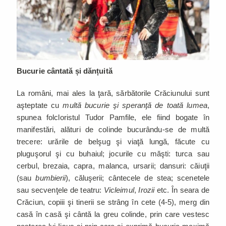
Bucurie cântată și dănțuită
La români, mai ales la ţară, sărbătorile Crăciunului sunt
aşteptate cu
multă bucurie şi speranţă de toată lumea
,
spunea folcloristul Tudor Pamfile, ele fiind bogate în
manifestări, alături de colinde bucurându-se de multă
trecere: urările de belşug şi viaţă lungă, făcute cu
pluguşorul şi cu buhaiul; jocurile cu măşti: turca sau
cerbul, brezaia, capra, malanca, ursarii; dansuri: căiuţii
(sau
bumbierii
), căluşerii; cântecele de stea; scenetele
sau secvenţele de teatru:
Vicleimul
,
Irozii
etc. În seara de
Crăciun, copiii şi tinerii se strâng în cete (4-5), merg din
casă în casă şi cântă la greu colinde, prin care vestesc