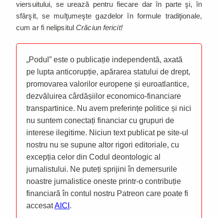
viersuitului, se urează pentru fiecare dar în parte şi, în
sfârşit, se mulţumeşte gazdelor în formule tradiţionale,
cum ar fi nelipsitul
Crăciun fericit!
„Podul” este o publicație independentă, axată
pe lupta anticorupție, apărarea statului de drept,
promovarea valorilor europene și euroatlantice,
dezvăluirea cârdășiilor economico-financiare
transpartinice. Nu avem preferințe politice și nici
nu suntem conectați financiar cu grupuri de
interese ilegitime. Niciun text publicat pe site-ul
nostru nu se supune altor rigori editoriale, cu
excepția celor din Codul deontologic al
jurnalistului. Ne puteți sprijini în demersurile
noastre jurnalistice oneste printr-o contribuție
financiară în contul nostru Patreon care poate fi
accesat
AICI
.