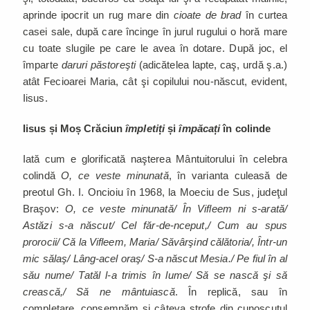
aprinde ipocrit un rug mare din
cioate de brad
în curtea
casei sale, după care încinge în jurul rugului o horă mare
cu toate slugile pe care le avea în dotare. După joc, el
împarte
daruri păstoreşti
(adicătelea lapte, caş, urdă ş.a.)
atât Fecioarei Maria, cât şi copilului nou-născut, evident,
Iisus.
Iisus și Moș Crăciun
împletiți
și
împăcați
în colinde
Iată cum e glorificată naşterea Mântuitorului în celebra
colindă
O, ce veste minunată
, în varianta culeasă de
preotul Gh. I. Oncioiu în 1968, la Moeciu de Sus, judeţul
Braşov:
O, ce veste minunată/ În Vifleem ni s-arată/
Astăzi s-a născut/ Cel făr-de-nceput,/ Cum au spus
prorocii/ Că la Vifleem, Maria/ Săvârşind călătoria/, Într-un
mic sălaş/ Lâng-acel oraş/ S-a născut Mesia./ Pe fiul în al
său nume/ Tatăl l-a trimis în lume/ Să se nască şi să
crească,/ Să ne mântuiască
. În replică, sau în
completare, consemnăm și câteva strofe din cunoscutul