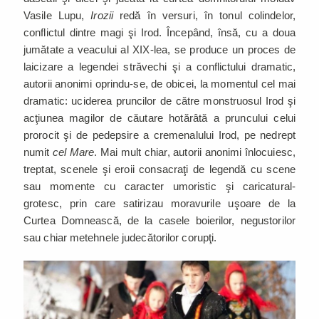
Vasile Lupu,
Irozii
redă în versuri, în tonul colindelor,
conflictul dintre magi şi Irod. Începând, însă, cu a doua
jumătate a veacului al XIX-lea, se produce un proces de
laicizare a legendei străvechi şi a conflictului dramatic,
autorii anonimi oprindu-se, de obicei, la momentul cel mai
dramatic: uciderea pruncilor de către monstruosul Irod şi
acţiunea magilor de căutare hotărâtă a pruncului celui
prorocit şi de pedepsire a cremenalului Irod, pe nedrept
numit
cel Mare
. Mai mult chiar, autorii anonimi înlocuiesc,
treptat, scenele şi eroii consacraţi de legendă cu scene
sau momente cu caracter umoristic şi caricatural-
grotesc, prin care satirizau moravurile uşoare de la
Curtea Domnească, de la casele boierilor, negustorilor
sau chiar metehnele judecătorilor corupţi.