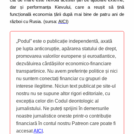
dar și performanța Kievului, care a reușit să țină
funcțională economia țării după mai bine de patru ani de
război cu Rusia. (sursa:
AICI
)
„Podul” este o publicație independentă, axată
pe lupta anticorupție, apărarea statului de drept,
promovarea valorilor europene și euroatlantice,
dezvăluirea cârdășiilor economico-financiare
transpartinice. Nu avem preferințe politice și nici
nu suntem conectați financiar cu grupuri de
interese ilegitime. Niciun text publicat pe site-ul
nostru nu se supune altor rigori editoriale, cu
excepția celor din Codul deontologic al
jurnalistului. Ne puteți sprijini în demersurile
noastre jurnalistice oneste printr-o contribuție
financiară în contul nostru Patreon care poate fi
accesat
AICI
.