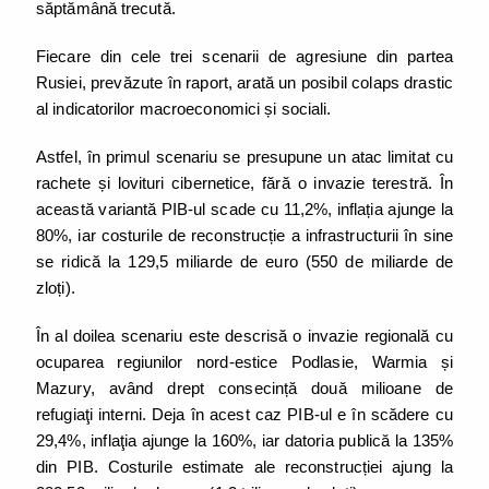
săptămână trecută.
Fiecare din cele trei scenarii de agresiune din partea
Rusiei, prevăzute în raport, arată un posibil colaps drastic
al indicatorilor macroeconomici și sociali.
Astfel, în primul scenariu se presupune un atac limitat cu
rachete și lovituri cibernetice, fără o invazie terestră. În
această variantă PIB-ul scade cu 11,2%, inflația ajunge la
80%, iar costurile de reconstrucție a infrastructurii în sine
se ridică la 129,5 miliarde de euro (550 de miliarde de
zloți).
În al doilea scenariu este descrisă o invazie regională cu
ocuparea regiunilor nord-estice Podlasie, Warmia și
Mazury, având drept consecință două milioane de
refugiaţi interni. Deja în acest caz PIB-ul e în scădere cu
29,4%, inflaţia ajunge la 160%, iar datoria publică la 135%
din PIB. Costurile estimate ale reconstrucției ajung la