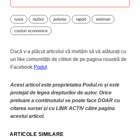
rusia
razboi
polonia
raport
estimari
costuri economice
Dacă v-a plăcut articolul vă invităm să vă alăturați cu
un like comunității de cititori de pe pagina noastră de
Facebook
Podul
.
Acest articol este proprietatea Podul.ro și este
protejat de legea drepturilor de autor. Orice
preluare a continutului se poate face DOAR cu
citarea sursei și cu LINK ACTIV către pagina
acestui articol.
ARTICOLE SIMILARE