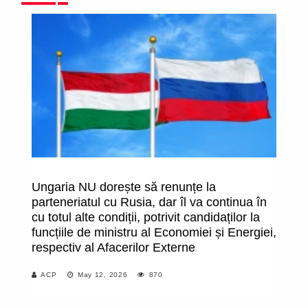
Ungaria NU dorește să renunțe la
R
parteneriatul cu Rusia, dar îl va continua în
pa
cu totul alte condiții, potrivit candidaților la
ur
funcțiile de ministru al Economiei și Energiei,
re
respectiv al Afacerilor Externe
ACP
May 12, 2026
870