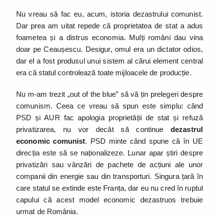
Nu vreau să fac eu, acum, istoria dezastrului comunist.
Dar prea am uitat repede că proprietatea de stat a adus
foametea și a distrus economia. Mulți români dau vina
doar pe Ceaușescu. Desigur, omul era un dictator odios,
dar el a fost produsul unui sistem al cărui element central
era că statul controlează toate mijloacele de producție.
Nu m-am trezit „out of the blue” să vă țin prelegeri despre
comunism. Ceea ce vreau să spun este simplu: când
PSD și AUR fac apologia proprietății de stat și refuză
privatizarea, nu vor decât să continue
dezastrul
economic comunist
. PSD minte când spune că în UE
direcția este să se naționalizeze. Lunar apar știri despre
privatizări sau vânzări de pachete de acțiuni ale unor
companii din energie sau din transporturi. Singura țară în
care statul se extinde este Franța, dar eu nu cred în ruptul
capului că acest model economic dezastruos trebuie
urmat de România.