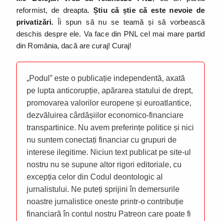
reformist, de dreapta.
Știu că știe că este nevoie de
privatizări.
Îi spun să nu se teamă și să vorbească
deschis despre ele. Va face din PNL cel mai mare partid
din România, dacă are curaj! Curaj!
„Podul” este o publicație independentă, axată
pe lupta anticorupție, apărarea statului de drept,
promovarea valorilor europene și euroatlantice,
dezvăluirea cârdășiilor economico-financiare
transpartinice. Nu avem preferințe politice și nici
nu suntem conectați financiar cu grupuri de
interese ilegitime. Niciun text publicat pe site-ul
nostru nu se supune altor rigori editoriale, cu
excepția celor din Codul deontologic al
jurnalistului. Ne puteți sprijini în demersurile
noastre jurnalistice oneste printr-o contribuție
financiară în contul nostru Patreon care poate fi