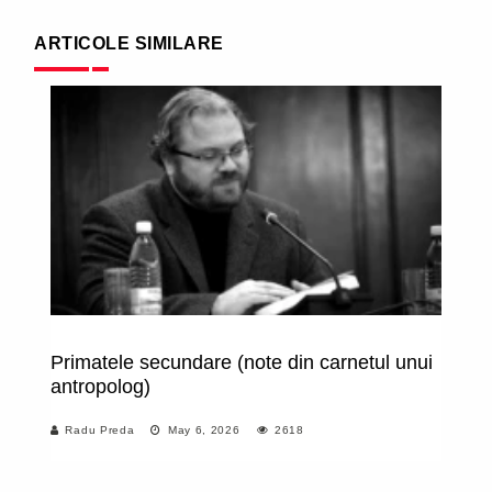
ARTICOLE SIMILARE
Primatele secundare (note din carnetul unui
D
antropolog)
ir
Radu Preda
May 6, 2026
2618