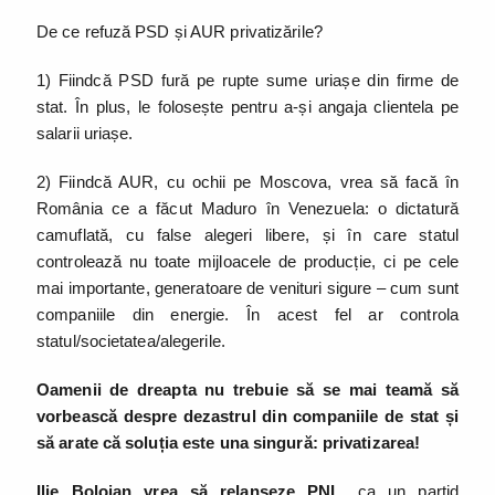
De ce refuză PSD și AUR privatizările?
1) Fiindcă PSD fură pe rupte sume uriașe din firme de
stat. În plus, le folosește pentru a-și angaja clientela pe
salarii uriașe.
2) Fiindcă AUR, cu ochii pe Moscova, vrea să facă în
România ce a făcut Maduro în Venezuela: o dictatură
camuflată, cu false alegeri libere, și în care statul
controlează nu toate mijloacele de producție, ci pe cele
mai importante, generatoare de venituri sigure – cum sunt
companiile din energie. În acest fel ar controla
statul/societatea/alegerile.
Oamenii de dreapta nu trebuie să se mai teamă să
vorbească despre dezastrul din companiile de stat și
să arate că soluția este una singură: privatizarea!
Ilie Bolojan vrea să relanseze PNL
, ca un partid