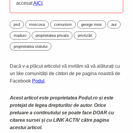
accesat
AICI
.
psd
moscova
comunism
george mioc
aur
maduro
proprietatea privata
privtizări
proprietatea statului
Dacă v-a plăcut articolul vă invităm să vă alăturați cu
un like comunității de cititori de pe pagina noastră de
Facebook
Podul
.
Acest articol este proprietatea Podul.ro și este
protejat de legea drepturilor de autor. Orice
preluare a continutului se poate face DOAR cu
citarea sursei și cu LINK ACTIV către pagina
acestui articol.