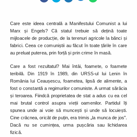
Care este ideea centrală a Manifestului Comunist a lui
Marx și Engels? Că statul trebuie să dețină toate
mijloacele de producție, de la terenuri agricole la bănci și
fabrici. Ceea ce comuniștii au făcut în toate țările în care
au preluat puterea, prin forță și prin crime în masă.
Care a fost rezultatul? Mai întâi, foamete, o foamete
teribilă. Din 1919 în 1989, din URSS-ul lui Lenin în
România lui Ceaușescu, foametea, lipsă de alimente, a
fost o constantă a regimurilor comuniste. A urmat sărăcia
și teroarea. Fiindcă proprietatea de stat a adus cu ea cel
mai brutal control asupra vieții oamenilor. Partidul îți
spunea unde ai voie să muncești și unde să locuiești.
Cine crâcnea, oricât de puțin, era trimis „la munca de jos”.
Dacă nu se cumințea, urma pușcăria sau lichidarea
fizică.