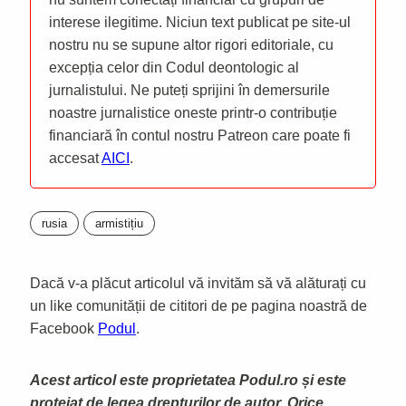
interese ilegitime. Niciun text publicat pe site-ul
nostru nu se supune altor rigori editoriale, cu
excepția celor din Codul deontologic al
jurnalistului. Ne puteți sprijini în demersurile
noastre jurnalistice oneste printr-o contribuție
financiară în contul nostru Patreon care poate fi
accesat
AICI
.
rusia
armistițiu
Dacă v-a plăcut articolul vă invităm să vă alăturați cu
un like comunității de cititori de pe pagina noastră de
Facebook
Podul
.
Acest articol este proprietatea Podul.ro și este
protejat de legea drepturilor de autor. Orice