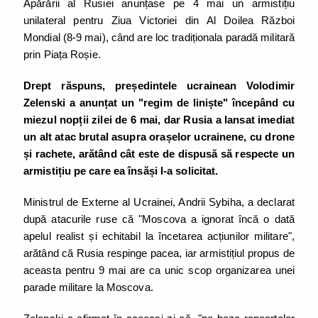
Apărării al Rusiei anunțase pe 4 mai un armistițiu
unilateral pentru Ziua Victoriei din Al Doilea Război
Mondial (8-9 mai), când are loc tradiționala paradă militară
prin Piața Roșie.
Drept răspuns, președintele ucrainean Volodimir
Zelenski a anunțat un "regim de liniște" începând cu
miezul nopții zilei de 6 mai, dar Rusia a lansat imediat
un alt atac brutal asupra orașelor ucrainene, cu drone
și rachete, arătând cât este de dispusă să respecte un
armistițiu pe care ea însăși l-a solicitat.
Ministrul de Externe al Ucrainei, Andrii Sybiha, a declarat
după atacurile ruse că "Moscova a ignorat încă o dată
apelul realist și echitabil la încetarea acțiunilor militare",
arătând că Rusia respinge pacea, iar armistițiul propus de
aceasta pentru 9 mai are ca unic scop organizarea unei
parade militare la Moscova.