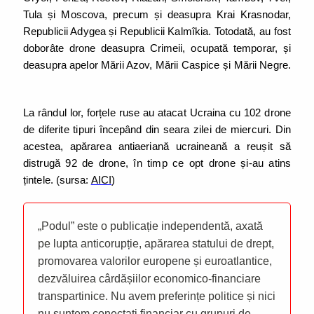
Tula și Moscova, precum și deasupra Krai Krasnodar,
Republicii Adygea și Republicii Kalmîkia. Totodată, au fost
doborâte drone deasupra Crimeii, ocupată temporar, și
deasupra apelor Mării Azov, Mării Caspice și Mării Negre.
La rândul lor, forțele ruse au atacat Ucraina cu 102 drone
de diferite tipuri începând din seara zilei de miercuri. Din
acestea, apărarea antiaeriană ucraineană a reușit să
distrugă 92 de drone, în timp ce opt drone și-au atins
țintele. (sursa:
AICI
)
„Podul” este o publicație independentă, axată
pe lupta anticorupție, apărarea statului de drept,
promovarea valorilor europene și euroatlantice,
dezvăluirea cârdășiilor economico-financiare
transpartinice. Nu avem preferințe politice și nici
nu suntem conectați financiar cu grupuri de