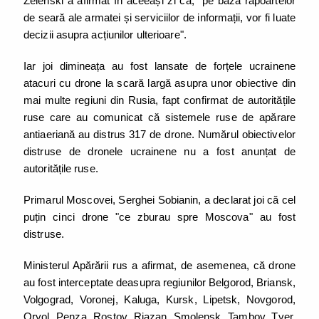
Zelenski a afirmat în aceeași zi că, "pe baza rapoartelor
de seară ale armatei și serviciilor de informații, vor fi luate
decizii asupra acțiunilor ulterioare".
Iar joi dimineața au fost lansate de forțele ucrainene
atacuri cu drone la scară largă asupra unor obiective din
mai multe regiuni din Rusia, fapt confirmat de autoritățile
ruse care au comunicat că sistemele ruse de apărare
antiaeriană au distrus 317 de drone. Numărul obiectivelor
distruse de dronele ucrainene nu a fost anunțat de
autoritățile ruse.
Primarul Moscovei, Serghei Sobianin, a declarat joi că cel
puțin cinci drone "ce zburau spre Moscova" au fost
distruse.
Ministerul Apărării rus a afirmat, de asemenea, că drone
au fost interceptate deasupra regiunilor Belgorod, Briansk,
Volgograd, Voronej, Kaluga, Kursk, Lipetsk, Novgorod,
Oryol, Penza, Rostov, Riazan, Smolensk, Tambov, Tver,