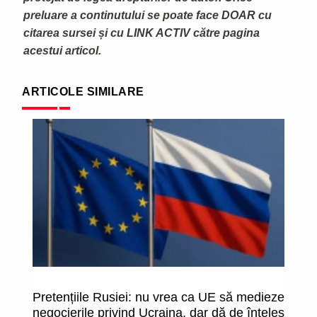
preluare a continutului se poate face DOAR cu
citarea sursei și cu LINK ACTIV către pagina
acestui articol.
ARTICOLE SIMILARE
Pretențiile Rusiei: nu vrea ca UE să medieze
La
negocierile privind Ucraina, dar dă de înțeles
a