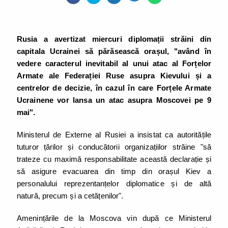
Rusia a avertizat miercuri diplomații străini din
capitala Ucrainei să părăsească orașul, "având în
vedere caracterul inevitabil al unui atac al Forțelor
Armate ale Federației Ruse asupra Kievului și a
centrelor de decizie, în cazul în care Forțele Armate
Ucrainene vor lansa un atac asupra Moscovei pe 9
mai".
Ministerul de Externe al Rusiei a insistat ca autoritățile
tuturor țărilor și conducătorii organizațiilor străine "să
trateze cu maximă responsabilitate această declarație și
să asigure evacuarea din timp din orașul Kiev a
personalului reprezentanțelor diplomatice și de altă
natură, precum și a cetățenilor".
Amenințările de la Moscova vin după ce Ministerul