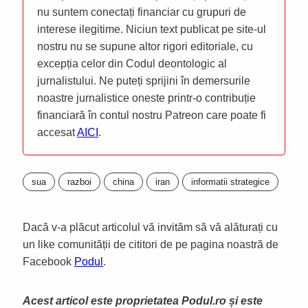
nu suntem conectați financiar cu grupuri de
interese ilegitime. Niciun text publicat pe site-ul
nostru nu se supune altor rigori editoriale, cu
excepția celor din Codul deontologic al
jurnalistului. Ne puteți sprijini în demersurile
noastre jurnalistice oneste printr-o contribuție
financiară în contul nostru Patreon care poate fi
accesat
AICI
.
sua
razboi
china
iran
informatii strategice
Dacă v-a plăcut articolul vă invităm să vă alăturați cu
un like comunității de cititori de pe pagina noastră de
Facebook
Podul
.
Acest articol este proprietatea Podul.ro și este