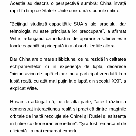
Aceștia au descris o perspectivă sumbră: China învață
rapid în timp ce Statele Unite consumă stocurile critice.
"Beijingul studiază capacitățile SUA și ale Israelului, dar
tehnologia nu este principala lor preocupare", a afirmat
Witte, adăugând că industria de apărare a Chinei este
foarte capabilă și pricepută în a absorbi lecțiile altora.
Dar China are o mare slăbiciune, ce nu rezidă în calitatea
echipamentelor, ci în experiența de luptă, deoarece
"niciun avion de luptă chinez nu a participat vreodată la o
luptă reală, cu atât mai puțin la o luptă din secolul XXI", a
explicat Witte.
Husain a adăugat că, pe de alta parte, "acest război a
demonstrat interacțiunea reală și practică dintre imaginile
orbitale de înaltă rezoluție ale Chinei și Rusiei și asistența
în țintire cu drone iraniene ieftine". "Și a fost remarcabil de
eficientă", a mai remarcat expertul.