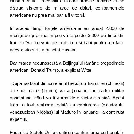
Husain. Astfel, în condițiile în care dronele iraniene ieftine
distrug sisteme de miliarde de dolari, echipamentele
americane nu prea mai par a fi viitorul.
În același timp, forțele americane au lansat 2.000 de
muniții de precizie împotriva a peste 3.000 de ținte din
Iran, și "va fi nevoie de mult timp și bani pentru a reface
aceste stocuri", a punctat Husain.
Dar marea necunoscută a Beijingului rămâne președintele
american, Donald Trump, a explicat Witte.
"După războiul din iunie anul trecut cu Iranul, ei (chinezii)
au spus că el (Trump) va acționa într-un cadru militar
doar atunci când va fi vorba de o victorie rapidă. Acest
lucru a fost reafirmat odată cu capturarea (dictatorului
venezuelean Nicolas) lui Maduro în ianuarie", a continuat
expertul.
Faptul că Statele Unite continuă confruntarea cu Iranul, în