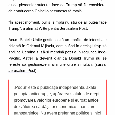
ciuda pierderilor suferite, face ca Trump să fie considerat
de conducerea Chinei o necunoscută totală.
"În acest moment, pur și simplu nu știu ce ar putea face
Trump", a afirmat Witte pentru Jerusalem Post.
Acum Statele Unite gestionează un conflict de intensitate
ridicată în Orientul Mijlociu, continuând în același timp să
sprijine Ucraina și să-și mențină poziția în regiunea Indo-
Pacific. Astfel, a devenit clar că Donald Trump nu se
ferește să gestioneze mai multe crize simultan. (sursa:
Jerusalem Post
)
„Podul” este o publicație independentă, axată
pe lupta anticorupție, apărarea statului de drept,
promovarea valorilor europene și euroatlantice,
dezvăluirea cârdășiilor economico-financiare
transpartinice. Nu avem preferințe politice și nici