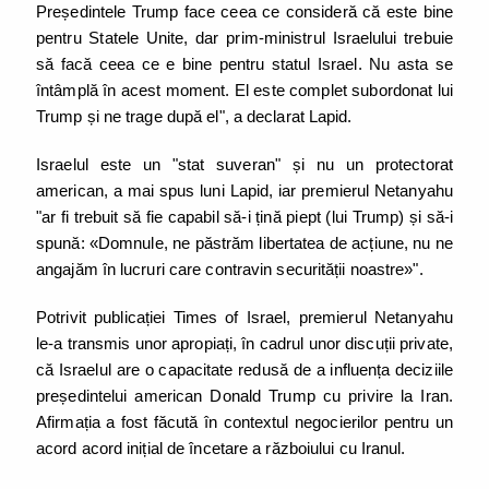
Președintele Trump face ceea ce consideră că este bine
pentru Statele Unite, dar prim-ministrul Israelului trebuie
să facă ceea ce e bine pentru statul Israel. Nu asta se
întâmplă în acest moment. El este complet subordonat lui
Trump și ne trage după el", a declarat Lapid.
Israelul este un "stat suveran" și nu un protectorat
american, a mai spus luni Lapid, iar premierul Netanyahu
"ar fi trebuit să fie capabil să-i țină piept (lui Trump) și să-i
spună: «Domnule, ne păstrăm libertatea de acțiune, nu ne
angajăm în lucruri care contravin securității noastre»".
Potrivit publicației Times of Israel, premierul Netanyahu
le-a transmis unor apropiați, în cadrul unor discuții private,
că Israelul are o capacitate redusă de a influența deciziile
președintelui american Donald Trump cu privire la Iran.
Afirmația a fost făcută în contextul negocierilor pentru un
acord acord inițial de încetare a războiului cu Iranul.