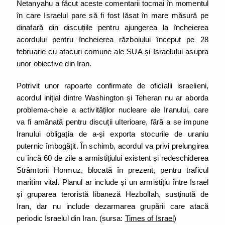
Netanyahu a făcut aceste comentarii tocmai în momentul
în care Israelul pare să fi fost lăsat în mare măsură pe
dinafară din discuțiile pentru ajungerea la încheierea
acordului pentru încheierea războiului început pe 28
februarie cu atacuri comune ale SUA și Israelului asupra
unor obiective din Iran.
Potrivit unor rapoarte confirmate de oficialii israelieni,
acordul inițial dintre Washington și Teheran nu ar aborda
problema-cheie a activităților nucleare ale Iranului, care
va fi amânată pentru discuții ulterioare, fără a se impune
Iranului obligația de a-și exporta stocurile de uraniu
puternic îmbogățit. În schimb, acordul va privi prelungirea
cu încă 60 de zile a armistițiului existent și redeschiderea
Strâmtorii Hormuz, blocată în prezent, pentru traficul
maritim vital. Planul ar include și un armistițiu între Israel
și gruparea teroristă libaneză Hezbollah, susținută de
Iran, dar nu include dezarmarea grupării care atacă
periodic Israelul din Iran. (sursa:
Times of Israel
)