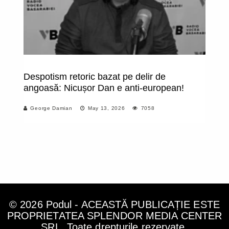
Despotism retoric bazat pe delir de
Tr
angoasă: Nicușor Dan e anti-european!
co
nu
George Damian
May 13, 2026
7058
I
în
© 2026 Podul - ACEASTĂ PUBLICAȚIE ESTE
PROPRIETATEA SPLENDOR MEDIA CENTER
SRL. Toate drepturile rezervate.