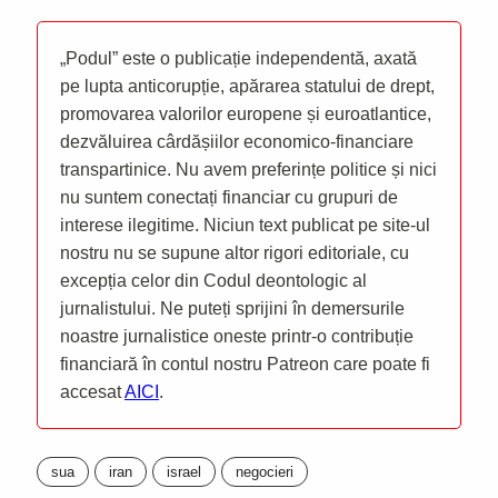
„Podul” este o publicație independentă, axată
pe lupta anticorupție, apărarea statului de drept,
promovarea valorilor europene și euroatlantice,
dezvăluirea cârdășiilor economico-financiare
transpartinice. Nu avem preferințe politice și nici
nu suntem conectați financiar cu grupuri de
interese ilegitime. Niciun text publicat pe site-ul
nostru nu se supune altor rigori editoriale, cu
excepția celor din Codul deontologic al
jurnalistului. Ne puteți sprijini în demersurile
noastre jurnalistice oneste printr-o contribuție
financiară în contul nostru Patreon care poate fi
accesat
AICI
.
sua
iran
israel
negocieri