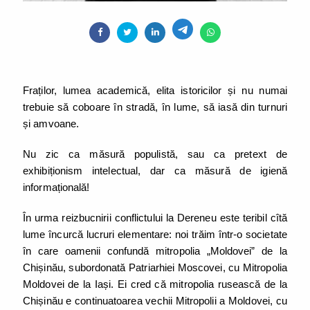
Fraților, lumea academică, elita istoricilor și nu numai
trebuie să coboare în stradă, în lume, să iasă din turnuri
și amvoane.
Nu zic ca măsură populistă, sau ca pretext de
exhibiționism intelectual, dar ca măsură de igienă
informațională!
În urma reizbucnirii conflictului la Dereneu este teribil cîtă
lume încurcă lucruri elementare: noi trăim într-o societate
în care oamenii confundă mitropolia „Moldovei” de la
Chișinău, subordonată Patriarhiei Moscovei, cu Mitropolia
Moldovei de la Iași. Ei cred că mitropolia rusească de la
Chișinău e continuatoarea vechii Mitropolii a Moldovei, cu