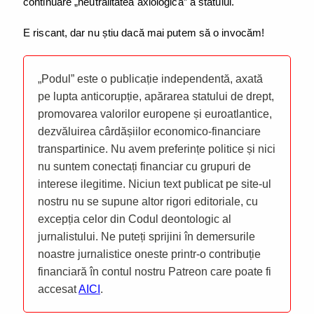
continuare „neutralitatea axiologică” a statului.
E riscant, dar nu știu dacă mai putem să o invocăm!
„Podul” este o publicație independentă, axată
pe lupta anticorupție, apărarea statului de drept,
promovarea valorilor europene și euroatlantice,
dezvăluirea cârdășiilor economico-financiare
transpartinice. Nu avem preferințe politice și nici
nu suntem conectați financiar cu grupuri de
interese ilegitime. Niciun text publicat pe site-ul
nostru nu se supune altor rigori editoriale, cu
excepția celor din Codul deontologic al
jurnalistului. Ne puteți sprijini în demersurile
noastre jurnalistice oneste printr-o contribuție
financiară în contul nostru Patreon care poate fi
accesat
AICI
.