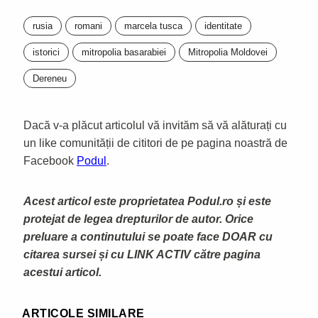
rusia
romani
marcela tusca
identitate
istorici
mitropolia basarabiei
Mitropolia Moldovei
Dereneu
Dacă v-a plăcut articolul vă invităm să vă alăturați cu
un like comunității de cititori de pe pagina noastră de
Facebook
Podul
.
Acest articol este proprietatea Podul.ro și este
protejat de legea drepturilor de autor. Orice
preluare a continutului se poate face DOAR cu
citarea sursei și cu LINK ACTIV către pagina
acestui articol.
ARTICOLE SIMILARE