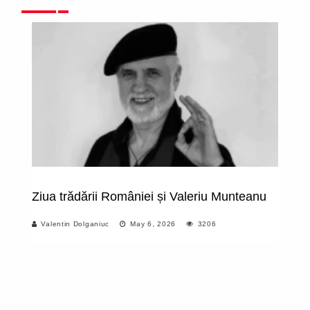
Ziua trădării României și Valeriu Munteanu
D
ar
Valentin Dolganiuc
May 6, 2026
3206
ma
l