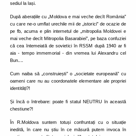
sediul la Iași.
După aberațiile cu „Moldova e mai veche decît România”
cu care ne-o umflat urechile mii de „istorici” de ocazie de
pe fb, acuma e plin internetul de „mitropolia Moldovei e
mai veche decît Mitropolia Basarabiei”, pe baza confuziei
că cea întemeiată de sovietici în RSSM după 1940 ar fi
aia - tempo immemorial - din vremea lui Alexandru cel
Bun....
Cum naiba să „construiești” o „societate europeană” cu
oameni care nu au coordonatele elementare ale propriei
identități?!
Și încă o întrebare: poate fi statul NEUTRU în această
chestiune?!
În R.Moldova suntem totuși confruntați cu o situație
inedită, în care nu știu în ce măsură putem invoca în