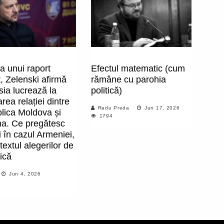
a unui raport
Efectul matematic (cum
, Zelenski afirmă
rămâne cu parohia
ia lucrează la
politică)
rea relației dintre
Radu Preda
Jun 17, 2026
lica Moldova și
1794
na. Ce pregătesc
și în cazul Armeniei,
textul alegerilor de
ică
Jun 4, 2026