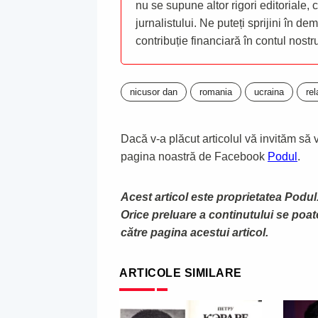
nu se supune altor rigori editoriale,
jurnalistului. Ne puteți sprijini în de
contribuție financiară în contul nost
nicusor dan
romania
ucraina
rel
Dacă v-a plăcut articolul vă invităm să vă
pagina noastră de Facebook
Podul
.
Acest articol este proprietatea Podul.
Orice preluare a continutului se poa
către pagina acestui articol.
ARTICOLE SIMILARE