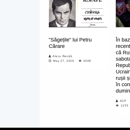
”Săgețile” lui Petru
În baz
Cărare
recent
că Rus
Alecu Reniță.
sabota
May 27, 2026
4008
Repub
Ucrai
rușii 
în con
dumin
ACP
1155