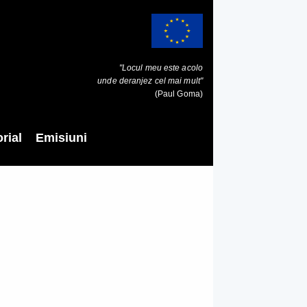
"Locul meu este acolo
unde deranjez cel mai mult"
(Paul Goma)
rial
Emisiuni