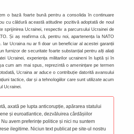
em o bază foarte bună pentru a consolida în continuare
nou cu căldură această atitudine pozitivă adoptată de noul
 sprijinirea Ucrainei, respectiv a parcursului Ucrainei de
TO. Și aș reafirma că, pentru noi, apartenența la NATO
Iar Ucraina nu ar fi doar un beneficiar al acestei garanții
n furnizor de securitate foarte substanțial pentru alți aliați
i Ucrainei, experiența militarilor ucraineni în luptă și în
e așa cum am mai spus, reprezintă o amenințare pe termen
Totodată, Ucraina ar aduce o contribuție datorită avansului
țiuni tactice, dar și a tehnologiilor care sunt utilizate acum
ul Ucrainei.
ă, axată pe lupta anticorupție, apărarea statului
ene și euroatlantice, dezvăluirea cârdășiilor
 Nu avem preferințe politice și nici nu suntem
rese ilegitime. Niciun text publicat pe site-ul nostru