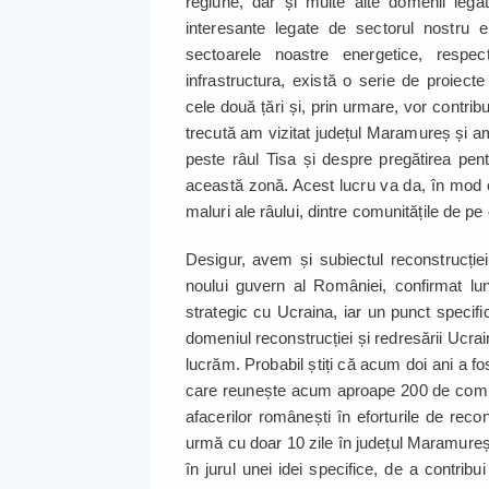
regiune, dar și multe alte domenii legat
interesante legate de sectorul nostru
sectoarele noastre energetice, resp
infrastructura, există o serie de proiect
cele două țări și, prin urmare, vor contrib
trecută am vizitat județul Maramureș și am
peste râul Tisa și despre pregătirea pen
această zonă. Acest lucru va da, în mod cl
maluri ale râului, dintre comunitățile de p
Desigur, avem și subiectul reconstrucție
noului guvern al României, confirmat luni
strategic cu Ucraina, iar un punct specif
domeniul reconstrucției și redresării Ucr
lucrăm. Probabil știți că acum doi ani a fo
care reunește acum aproape 200 de compani
afacerilor românești în eforturile de recons
urmă cu doar 10 zile în județul Maramureș, 
în jurul unei idei specifice, de a contrib