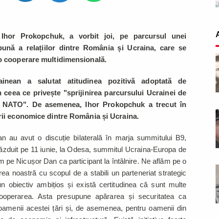
 Ihor Prokopchuk, a vorbit joi, pe parcursul unei
bună a relațiilor dintre România și Ucraina, care se
 o cooperare multidimensională.
inean a salutat atitudinea pozitivă adoptată de
 ceea ce privește "sprijinirea parcursului Ucrainei de
n NATO". De asemenea, Ihor Prokopchuk a trecut în
ării economice dintre România și Ucraina.
an au avut o discuție bilaterală în marja summitului B9,
 găzduit pe 11 iunie, la Odesa, summitul Ucraina-Europa de
m pe Nicușor Dan ca participant la întâlnire. Ne aflăm pe o
rea noastră cu scopul de a stabili un parteneriat strategic
 obiectiv ambițios și există certitudinea că sunt multe
operarea. Asta presupune apărarea și securitatea ca
 oamenii acestei țări și, de asemenea, pentru oamenii din