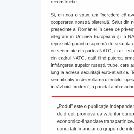
reconstrucție.
Și, din nou o spun, am încredere că av
cooperarea noastră bilaterală. Salut din 
președinte al României în ceea ce privește
integrare în Uniunea Europeană și în NA
reprezintă garanția supremă de securitate. 
de securitate din partea NATO, ci ar fi și u
din cadrul NATO, dată fiind puterea armate
înfrângerea trupelor rusești, trupe, car
lung la adresa securității euro-atlantice. 
semnificativ în dezvoltarea diferitelor opera
în războiul modern", a punctat ambasador
„Podul” este o publicație independent
de drept, promovarea valorilor europ
economico-financiare transpartinice.
conectați financiar cu grupuri de inte