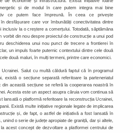
e de economie și infrastructură. Există inițiative foarte
 energetic și de modul în care putem integra mai bine
ectiv ce putem face împreună. În ceea ce privește
e în desfășurare care vor îmbunătăți conectivitatea dintre
ui inclusiv la o creștere a comerțului. Totodată, săptămâna
 vorbit din nou despre proiectul de construcție a unui pod
tru deschiderea unui nou punct de trecere a frontierei în
ar, un impuls foarte puternic contextului dintre cele două
e cele două maluri, în mulți termeni, printre care economici.
i Ucrainei. Salut cu multă căldură faptul că în programul
, există o secțiune separată referitoare la parteneriatul
ic din această secțiune se referă la cooperarea noastră în
ainei. Acesta este un aspect asupra căruia vom continua să
st lansată o platformă referitoare la reconstrucția Ucrainei,
i. Există multe inițiative regionale legate de implicarea
trucție și, de fapt, o astfel de inițiativă a fost lansată în
unind o serie de județe apropiate de graniță, dar și altele,
ui la acest concept de dezvoltare a platformei centrului de