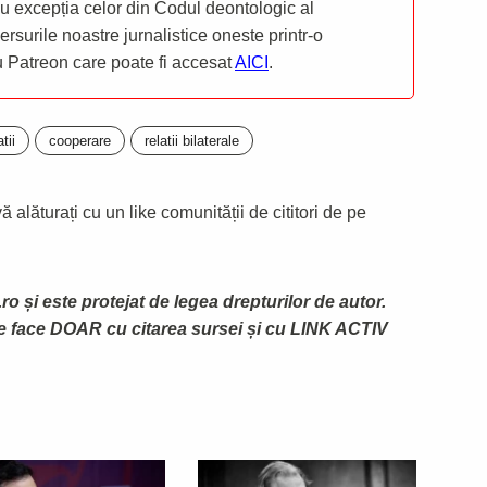
 cu excepția celor din Codul deontologic al
mersurile noastre jurnalistice oneste printr-o
ru Patreon care poate fi accesat
AICI
.
atii
cooperare
relatii bilaterale
 alăturați cu un like comunității de cititori de pe
ro și este protejat de legea drepturilor de autor.
te face DOAR cu citarea sursei și cu LINK ACTIV