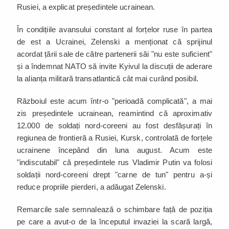
Rusiei, a explicat președintele ucrainean.
În condițiile avansului constant al forțelor ruse în partea
de est a Ucrainei, Zelenski a menționat că sprijinul
acordat țării sale de către partenerii săi "nu este suficient"
și a îndemnat NATO să invite Kyivul la discuții de aderare
la alianța militară transatlantică cât mai curând posibil.
Războiul este acum într-o "perioadă complicată", a mai
zis președintele ucrainean, reamintind că aproximativ
12.000 de soldați nord-coreeni au fost desfășurați în
regiunea de frontieră a Rusiei, Kursk, controlată de forțele
ucrainene începând din luna august. Acum este
"indiscutabil" că președintele rus Vladimir Putin va folosi
soldații nord-coreeni drept "carne de tun" pentru a-și
reduce propriile pierderi, a adăugat Zelenski.
Remarcile sale semnalează o schimbare față de poziția
pe care a avut-o de la începutul invaziei la scară largă,