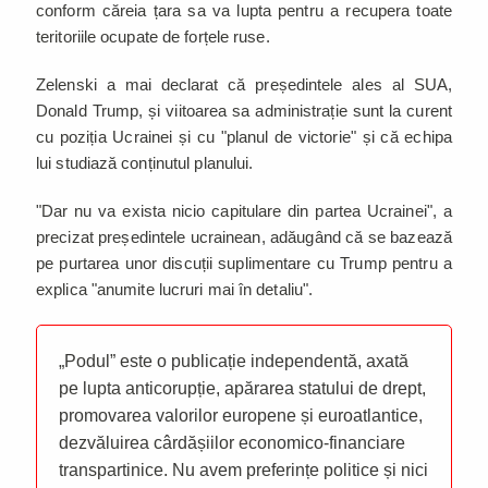
conform căreia țara sa va lupta pentru a recupera toate
teritoriile ocupate de forțele ruse.
Zelenski a mai declarat că președintele ales al SUA,
Donald Trump, și viitoarea sa administrație sunt la curent
cu poziția Ucrainei și cu "planul de victorie" și că echipa
lui studiază conținutul planului.
"Dar nu va exista nicio capitulare din partea Ucrainei", a
precizat președintele ucrainean, adăugând că se bazează
pe purtarea unor discuții suplimentare cu Trump pentru a
explica "anumite lucruri mai în detaliu".
„Podul” este o publicație independentă, axată
pe lupta anticorupție, apărarea statului de drept,
promovarea valorilor europene și euroatlantice,
dezvăluirea cârdășiilor economico-financiare
transpartinice. Nu avem preferințe politice și nici