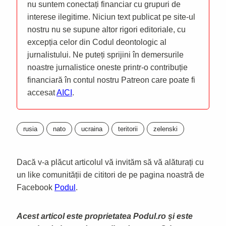
nu suntem conectați financiar cu grupuri de
interese ilegitime. Niciun text publicat pe site-ul
nostru nu se supune altor rigori editoriale, cu
excepția celor din Codul deontologic al
jurnalistului. Ne puteți sprijini în demersurile
noastre jurnalistice oneste printr-o contribuție
financiară în contul nostru Patreon care poate fi
accesat
AICI
.
rusia
nato
ucraina
teritorii
zelenski
Dacă v-a plăcut articolul vă invităm să vă alăturați cu
un like comunității de cititori de pe pagina noastră de
Facebook
Podul
.
Acest articol este proprietatea Podul.ro și este