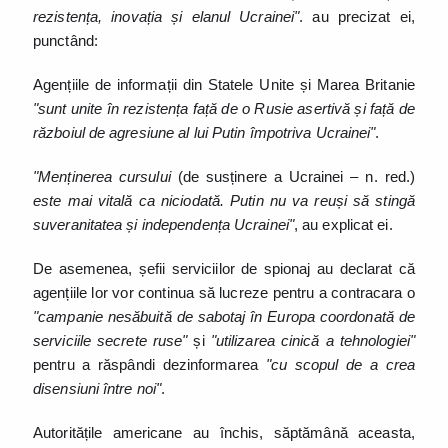
rezistența, inovația și elanul Ucrainei"
. au precizat ei,
punctând:
Agențiile de informații din Statele Unite și Marea Britanie
"sunt unite în rezistența față de o Rusie asertivă și față de
războiul de agresiune al lui Putin împotriva Ucrainei"
.
"Menținerea cursului
(de susținere a Ucrainei – n. red.)
este mai vitală ca niciodată. Putin nu va reuși să stingă
suveranitatea și independența Ucrainei"
, au explicat ei.
De asemenea, șefii serviciilor de spionaj au declarat că
agențiile lor vor continua să lucreze pentru a contracara o
"campanie nesăbuită de sabotaj în Europa coordonată de
serviciile secrete ruse"
și
"utilizarea cinică a tehnologiei"
pentru a răspândi dezinformarea
"cu scopul de a crea
disensiuni între noi"
.
Autoritățile americane au închis, săptămână aceasta,