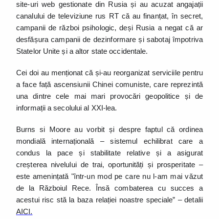
site-uri web gestionate din Rusia și au acuzat angajații
canalului de televiziune rus RT că au finanțat, în secret,
campanii de război psihologic, deși Rusia a negat că ar
desfășura campanii de dezinformare și sabotaj împotriva
Statelor Unite și a altor state occidentale.
Cei doi au menționat că și-au reorganizat serviciile pentru
a face față ascensiunii Chinei comuniste, care reprezintă
una dintre cele mai mari provocări geopolitice și de
informații a secolului al XXI-lea.
Burns si Moore au vorbit și despre faptul că ordinea
mondială internațională – sistemul echilibrat care a
condus la pace și stabilitate relative și a asigurat
creșterea nivelului de trai, oportunități și prosperitate –
este amenințată "într-un mod pe care nu l-am mai văzut
de la Războiul Rece. Însă combaterea cu succes a
acestui risc stă la baza relației noastre speciale” – detalii
AICI.