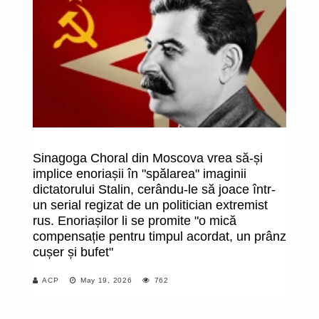
Sinagoga Choral din Moscova vrea să-și
F
implice enoriașii în "spălarea" imaginii
pr
dictatorului Stalin, cerându-le să joace într-
Mo
un serial regizat de un politician extremist
"F
rus. Enoriașilor li se promite "o mică
ab
compensație pentru timpul acordat, un prânz
să
cușer și bufet"
ACP
May 19, 2026
762