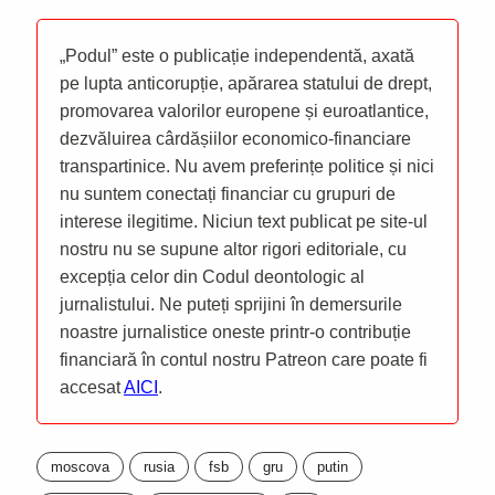
„Podul” este o publicație independentă, axată
pe lupta anticorupție, apărarea statului de drept,
promovarea valorilor europene și euroatlantice,
dezvăluirea cârdășiilor economico-financiare
transpartinice. Nu avem preferințe politice și nici
nu suntem conectați financiar cu grupuri de
interese ilegitime. Niciun text publicat pe site-ul
nostru nu se supune altor rigori editoriale, cu
excepția celor din Codul deontologic al
jurnalistului. Ne puteți sprijini în demersurile
noastre jurnalistice oneste printr-o contribuție
financiară în contul nostru Patreon care poate fi
accesat
AICI
.
moscova
rusia
fsb
gru
putin