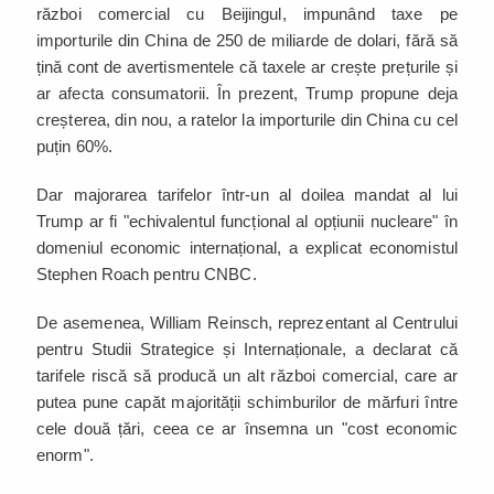
război comercial cu Beijingul, impunând taxe pe
importurile din China de 250 de miliarde de dolari, fără să
țină cont de avertismentele că taxele ar crește prețurile și
ar afecta consumatorii. În prezent, Trump propune deja
creșterea, din nou, a ratelor la importurile din China cu cel
puțin 60%.
Dar majorarea tarifelor într-un al doilea mandat al lui
Trump ar fi "echivalentul funcțional al opțiunii nucleare" în
domeniul economic internațional, a explicat economistul
Stephen Roach pentru CNBC.
De asemenea, William Reinsch, reprezentant al Centrului
pentru Studii Strategice și Internaționale, a declarat că
tarifele riscă să producă un alt război comercial, care ar
putea pune capăt majorității schimburilor de mărfuri între
cele două țări, ceea ce ar însemna un "cost economic
enorm".