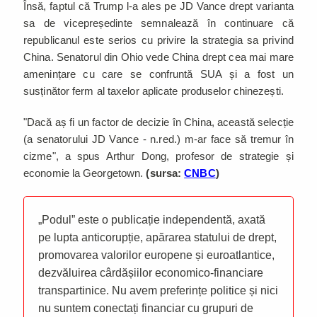
Însă, faptul că Trump l-a ales pe JD Vance drept varianta
sa de vicepreședinte semnalează în continuare că
republicanul este serios cu privire la strategia sa privind
China. Senatorul din Ohio vede China drept cea mai mare
amenințare cu care se confruntă SUA și a fost un
susținător ferm al taxelor aplicate produselor chinezești.
"Dacă aș fi un factor de decizie în China, această selecție
(a senatorului JD Vance - n.red.) m-ar face să tremur în
cizme", a spus Arthur Dong, profesor de strategie și
economie la Georgetown.
(sursa:
CNBC
)
„Podul” este o publicație independentă, axată
pe lupta anticorupție, apărarea statului de drept,
promovarea valorilor europene și euroatlantice,
dezvăluirea cârdășiilor economico-financiare
transpartinice. Nu avem preferințe politice și nici
nu suntem conectați financiar cu grupuri de