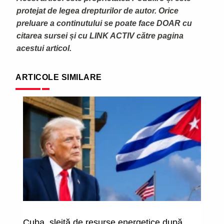
protejat de legea drepturilor de autor. Orice
preluare a continutului se poate face DOAR cu
citarea sursei și cu LINK ACTIV către pagina
acestui articol.
ARTICOLE SIMILARE
Cuba, sleită de resurse energetice după
"I