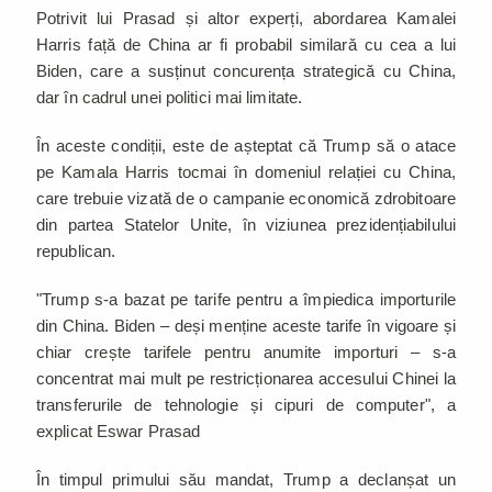
Potrivit lui Prasad și altor experți, abordarea Kamalei
Harris față de China ar fi probabil similară cu cea a lui
Biden, care a susținut concurența strategică cu China,
dar în cadrul unei politici mai limitate.
În aceste condiții, este de așteptat că Trump să o atace
pe Kamala Harris tocmai în domeniul relației cu China,
care trebuie vizată de o campanie economică zdrobitoare
din partea Statelor Unite, în viziunea prezidențiabilului
republican.
"Trump s-a bazat pe tarife pentru a împiedica importurile
din China. Biden – deși menține aceste tarife în vigoare și
chiar crește tarifele pentru anumite importuri – s-a
concentrat mai mult pe restricționarea accesului Chinei la
transferurile de tehnologie și cipuri de computer", a
explicat Eswar Prasad
În timpul primului său mandat, Trump a declanșat un