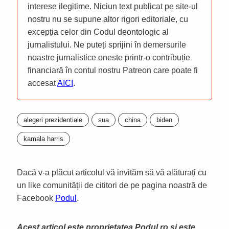
interese ilegitime. Niciun text publicat pe site-ul
nostru nu se supune altor rigori editoriale, cu
excepția celor din Codul deontologic al
jurnalistului. Ne puteți sprijini în demersurile
noastre jurnalistice oneste printr-o contribuție
financiară în contul nostru Patreon care poate fi
accesat
AICI
.
alegeri prezidentiale
sua
china
biden
kamala harris
Dacă v-a plăcut articolul vă invităm să vă alăturați cu
un like comunității de cititori de pe pagina noastră de
Facebook
Podul
.
Acest articol este proprietatea Podul.ro și este