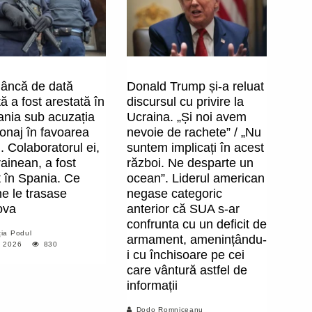
âncă de dată
Donald Trump și-a reluat
ă a fost arestată în
discursul cu privire la
nia sub acuzația
Ucraina. „Și noi avem
onaj în favoarea
nevoie de rachete” / „Nu
. Colaboratorul ei,
suntem implicați în acest
ainean, a fost
război. Ne desparte un
t în Spania. Ce
ocean”. Liderul american
e le trasase
negase categoric
ova
anterior că SUA s-ar
confrunta cu un deficit de
ia Podul
armament, amenințându-
, 2026
830
i cu închisoare pe cei
care vântură astfel de
informații
Dodo Romniceanu