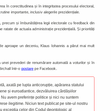
ea în corectitudinea și în integritatea procesului electoral,
tine importante, inclusiv alegerile prezidențiale.
 precum și îmbunătățirea legii electorale cu feedback din
e ratate de actuala administrație prezidențială. Și priorități
 de aproape un deceniu, Klaus Iohannis a părut mai mult
ea unei prevederi de renumărare automată a voturilor și în
rchall într-o
postare
pe Facebook.
ă, axată pe lupta anticorupție, apărarea statului
ene și euroatlantice, dezvăluirea cârdășiilor
 Nu avem preferințe politice și nici nu suntem
rese ilegitime. Niciun text publicat pe site-ul nostru
 cu excepția celor din Codul deontologic al