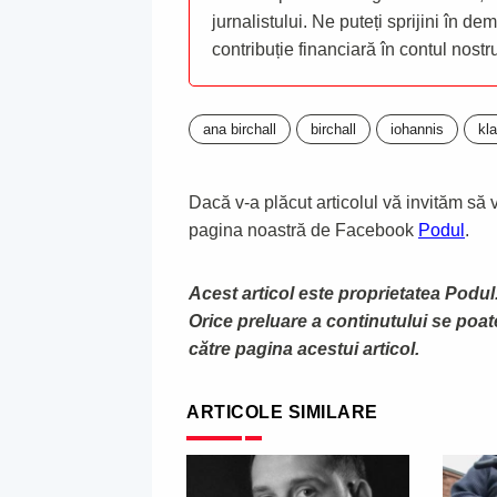
jurnalistului. Ne puteți sprijini în de
contribuție financiară în contul nost
ana birchall
birchall
iohannis
kl
Dacă v-a plăcut articolul vă invităm să vă
pagina noastră de Facebook
Podul
.
Acest articol este proprietatea Podul.
Orice preluare a continutului se poa
către pagina acestui articol.
ARTICOLE SIMILARE