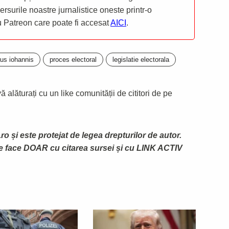
mersurile noastre jurnalistice oneste printr-o
ru Patreon care poate fi accesat
AICI
.
aus iohannis
proces electoral
legislatie electorala
 alăturați cu un like comunității de cititori de pe
ro și este protejat de legea drepturilor de autor.
te face DOAR cu citarea sursei și cu LINK ACTIV