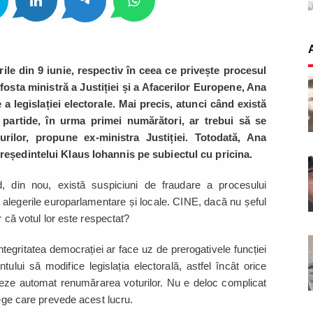
ile din 9 iunie, respectiv în ceea ce privește procesul
 fosta ministră a Justiției și a Afacerilor Europene, Ana
a legislației electorale. Mai precis, atunci când există
u partide, în urma primei numărători, ar trebui să se
ilor, propune ex-ministra Justiției. Totodată, Ana
președintelui Klaus Iohannis pe subiectul cu pricina.
, din nou, există suspiciuni de fraudare a procesului
 alegerile europarlamentare și locale. CINE, dacă nu șeful
or că votul lor este respectat?
egritatea democrației ar face uz de prerogativele funcției
tului să modifice legislația electorală, astfel încât orice
eze automat renumărarea voturilor. Nu e deloc complicat
lege care prevede acest lucru.