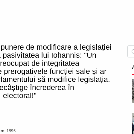
punere de modificare a legislației
pasivitatea lui Iohannis: "Un
reocupat de integritatea
 prerogativele funcției sale și ar
rlamentului să modifice legislația.
 recâștige încrederea în
 electoral!"
1996