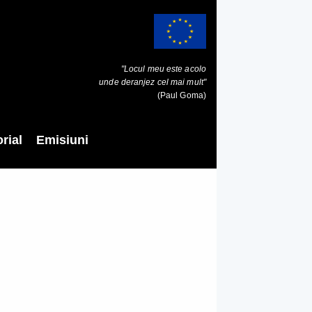
"Locul meu este acolo
unde deranjez cel mai mult"
(Paul Goma)
rial
Emisiuni