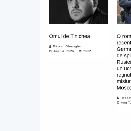
Omul de Tinichea
O rom
recent
Răzvan Gheorghe
Germa
Jun 14, 2026
2532
de spi
Rusiei
un ucr
reținu
misiun
Mosc
Redacț
Aug 7