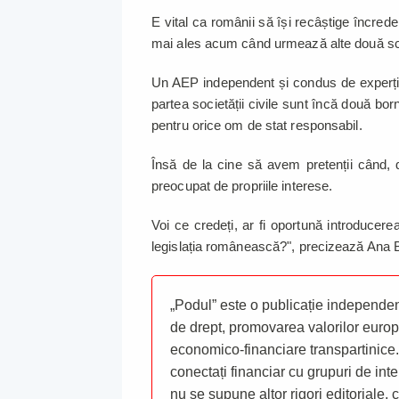
E vital ca românii să își recâștige încreder
mai ales acum când urmează alte două scru
Un AEP independent și condus de experți,
partea societății civile sunt încă două born
pentru orice om de stat responsabil.
Însă de la cine să avem pretenții când,
preocupat de propriile interese.
Voi ce credeți, ar fi oportună introducer
legislația românească?", precizează Ana Bi
„Podul” este o publicație independent
de drept, promovarea valorilor europ
economico-financiare transpartinice.
conectați financiar cu grupuri de inte
nu se supune altor rigori editoriale,