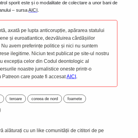
rol sporit este și o modalitate de colectare a unor bani de
l anului – sursa
AICI
.
ă, axată pe lupta anticorupție, apărarea statului
ene și euroatlantice, dezvăluirea cârdășiilor
 Nu avem preferințe politice și nici nu suntem
rese ilegitime. Niciun text publicat pe site-ul nostru
 cu excepția celor din Codul deontologic al
mersurile noastre jurnalistice oneste printr-o
ru Patreon care poate fi accesat
AICI
.
teroare
coreea de nord
foamete
 alăturați cu un like comunității de cititori de pe