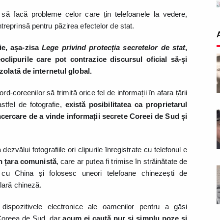
 să facă probleme celor care țin telefoanele la vedere,
 întreprinsă pentru păzirea efectelor de stat.
ie, așa-zisa
Lege privind protecția secretelor de stat
,
oclipurile care pot contrazice discursul oficial să-și
zolată de internetul global.
ord-coreenilor să trimită orice fel de informații în afara țării
astfel de fotografie,
există posibilitatea ca proprietarul
încercare de a vinde informații secrete Coreei de Sud și
ezvălui fotografiile ori clipurile înregistrate cu telefonul e
in țara comunistă
, care ar putea fi trimise în străinătate de
i cu China și folosesc uneori telefoane chinezești de
lară chineză.
e dispozitivele electronice ale oamenilor pentru a găsi
 Coreea de Sud, dar
acum ei caută pur și simplu poze și