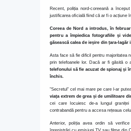
Recent, poliția nord-coreeană a început
justificarea oficială fiind că ar fi o acțiune
Coreea de Nord a introdus, în februar
pentru a împiedica fotografiile și vide
găsească calea de ieșire din țara-lagăr i
Asta face să fie dificil pentru majoritatea n
prin telefoanele lor. Dacă ar fi găsită o 
telefonului să fie acuzat de spionaj și 
închis.
"Secretul" cel mai mare pe care l-ar putea d
viața extrem de grea și de umilitoare d
cei care locuiesc de-a lungul granițe
contrabandă pentru a accesa rețeaua celu
Anterior, poliția avea ordin să verific
înregistrări cu emisiuni TV sau filme din