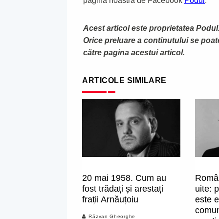
pagina noastră de Facebook
Podul
.
Acest articol este proprietatea Podul.
Orice preluare a continutului se poa
către pagina acestui articol.
ARTICOLE SIMILARE
20 mai 1958. Cum au
Român
fost trădați și arestați
uite: 
frații Arnăuțoiu
este e
comun
Răzvan Gheorghe