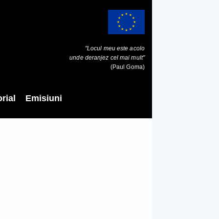
"Locul meu este acolo
unde deranjez cel mai mult"
(Paul Goma)
rial
Emisiuni