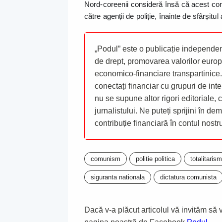
Nord-coreenii consideră însă că acest cont
către agenții de poliție, înainte de sfârșitu
„Podul” este o publicație independent
de drept, promovarea valorilor europ
economico-financiare transpartinice.
conectați financiar cu grupuri de inte
nu se supune altor rigori editoriale,
jurnalistului. Ne puteți sprijini în de
contribuție financiară în contul nost
comunism
politie politica
totalitarism
siguranta nationala
dictatura comunista
Dacă v-a plăcut articolul vă invităm să vă