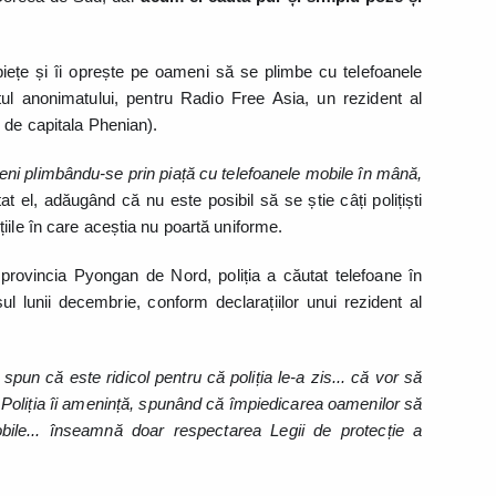
 piețe și îi oprește pe oameni să se plimbe cu telefoanele
l anonimatului, pentru Radio Free Asia, un rezident al
 de capitala Phenian).
meni plimbându-se prin piață cu telefoanele mobile în mână,
tat el, adăugând că nu este posibil să se știe câți polițiști
iile în care aceștia nu poartă uniforme.
n provincia Pyongan de Nord, poliția a căutat telefoane în
sul lunii decembrie, conform declarațiilor unui rezident al
 spun că este ridicol pentru că poliția le-a zis... că vor să
i. Poliția îi amenință, spunând că împiedicarea oamenilor să
obile... înseamnă doar respectarea Legii de protecție a