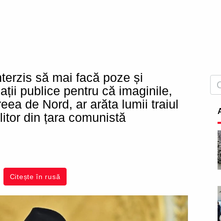
nterzis să mai facă poze și
ații publice pentru că imaginile,
eea de Nord, ar arăta lumii traiul
itor din țara comunistă
Citește în rusă