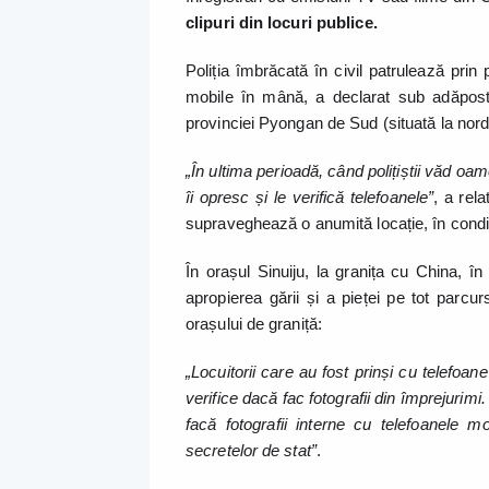
clipuri din locuri publice.
Poliția îmbrăcată în civil patrulează prin
mobile în mână, a declarat sub adăpostu
provinciei Pyongan de Sud (situată la nord
„În ultima perioadă, când polițiștii văd oa
îi opresc și le verifică telefoanele”
, a rela
supraveghează o anumită locație, în condiț
În orașul Sinuiju, la granița cu China, î
apropierea gării și a pieței pe tot parcur
orașului de graniță:
„Locuitorii care au fost prinși cu telefoane
verifice dacă fac fotografii din împrejurim
facă fotografii interne cu telefoanele m
secretelor de stat”
.