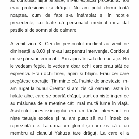
au consultat niște analize, mi-au explicat procedura. Toti
erau profesioniști și drăguți. Nu am putut dormi toată
noaptea, cum de fapt s-a întâmplat și în nopțile
precedente, cu toate că personalul medical mi-a dat
pastile și de somn și de calmare.
A venit ziua X. Cei din personalul medical au venit de
dimineață la 8.00 și m-au luat pentru intervenție. Coridorul
mi se părea interminabil. Am ajuns în sala de operație. Nu
le vedeam feţele, le vedeam doar ochii care erau atât de
expresivi. Erau ochi tineri, ageri și blajini. Erau cei care
pregătesc operație. Țin minte că, înainte de anestezie, m-
am rugat la bunul Creator și am zis că oamenii ăștia în
halate albe, care se poartă drăguț, sunt ca niște îngeri ce
au misiunea de a menține cât mai multă lume în viață.
Asistentul anesteziologului era un tânăr interesant cu
niște tatuaje exotice și nu am putut să nu îl întreb ce
reprezintă ele. La urma am glumit și i-am zis că e un
membru al clanului Yakuza tare drăguț. La care el a