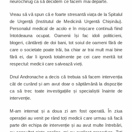
neurochirug ca să decidem ce facem mai departe.
Vreau să vă spun că e foarte stresantă viața de la Spitalul
de Urgență (Institutul de Medicină Urgentă Chișinău).
Personalul medical de acolo e în mișcare continuă fiind
întotdeauna ocupat. Oamenii își fac idoli politicieni,
blogeri, cântăreți de doi bani, tot soiul de oameni fără de
care o societate poate trăi, ba chiar ar trai mult mai bine
fără ei, dar îi ignoră totalmente pe cei care merită tot
respectul: medicii care salvează vieți.
Dnul Andronache a decis că trebuia să facem intervenția
cât de curând și am avut doar o săptămână la dispoziție
ca să trec toate investigațiile și specialiștii înainte de
intervenție.
M-am internat și a doua zi am fost operată. În ziua
operației au venit pe rând toți medicii care urmau să facă
parte din echipa de intervenție și au avut multe întrebări,