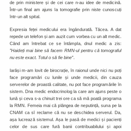
de prin ministere și de cei care n-au idee de medicină.
Într-un final am ajuns la tomografie prin niste cunoscuți
într-un alt spital.
Expresia feței medicului era îngândurată. Tăcea. A dat
repede un telefon și am auzit cum vorbea cu un alt medic.
Când am întrebat ce se întâmpla, dnul medic a zis:
”Haideți mai bine să facem RMN-ul pentru că tomograful
nu este exact. Totul o să fie bine”
.
Iarăși m-am lovit de birocrație, în raionul unde nici nu poți
face programări cu lunile și unde medicii, din cauza
serverelor de proastă calitate, nu pot face programările în
sistem. Dna medic endocrinolog la care am ajuns peste o
lună și ceva s-a chinuit trei ore ca să mă poată programa
la RMN. Femeia mai că plângea de neputință, suna pe la
CNAM ca sî reclame că nu se deschidea serverul. Da,
așa lucrează sistemul. Așa le pasă de medici și pacienți
celor de sus care fură banii contribuabilului și apoi