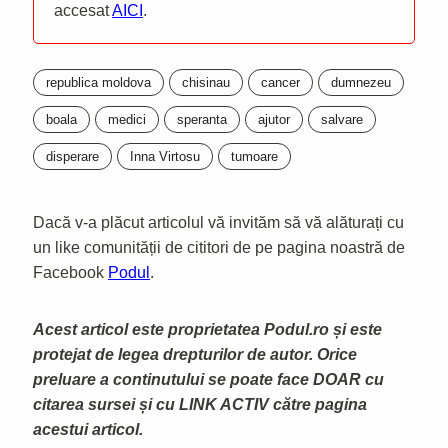
accesat
AICI
.
republica moldova
chisinau
cancer
dumnezeu
boala
medici
speranta
ajutor
salvare
disperare
Inna Virtosu
tumoare
Dacă v-a plăcut articolul vă invităm să vă alăturați cu
un like comunității de cititori de pe pagina noastră de
Facebook
Podul
.
Acest articol este proprietatea Podul.ro și este
protejat de legea drepturilor de autor. Orice
preluare a continutului se poate face DOAR cu
citarea sursei și cu LINK ACTIV către pagina
acestui articol.