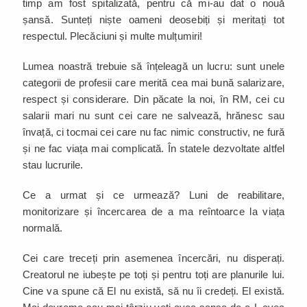
timp am fost spitalizată, pentru că mi-au dat o nouă
șansă. Sunteți niște oameni deosebiți și meritați tot
respectul. Plecăciuni și multe mulțumiri!
Lumea noastră trebuie să înțeleagă un lucru: sunt unele
categorii de profesii care merită cea mai bună salarizare,
respect și considerare. Din păcate la noi, în RM, cei cu
salarii mari nu sunt cei care ne salvează, hrănesc sau
învață, ci tocmai cei care nu fac nimic constructiv, ne fură
și ne fac viața mai complicată. În statele dezvoltate altfel
stau lucrurile.
Ce a urmat și ce urmează? Luni de reabilitare,
monitorizare și încercarea de a ma reîntoarce la viața
normală.
Cei care treceți prin asemenea încercări, nu disperați.
Creatorul ne iubește pe toți și pentru toți are planurile lui.
Cine va spune că El nu există, să nu îi credeți. El există.