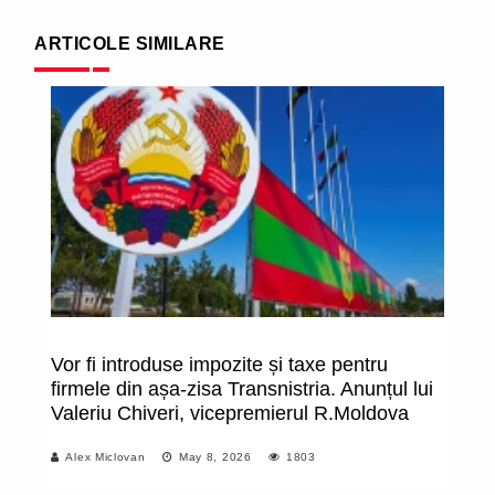
ARTICOLE SIMILARE
Vor fi introduse impozite și taxe pentru
Se
firmele din așa-zisa Transnistria. Anunțul lui
au
Valeriu Chiveri, vicepremierul R.Moldova
”
a
Alex Miclovan
May 8, 2026
1803
în