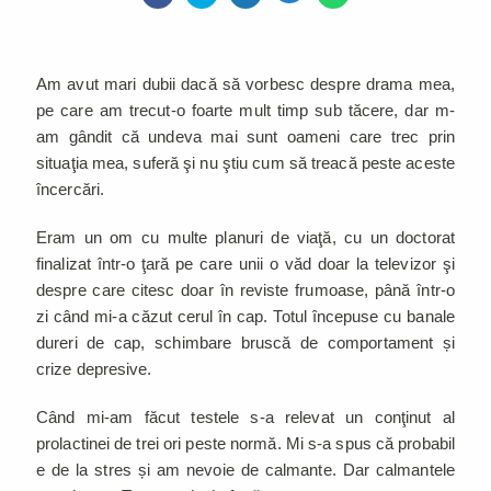
Am avut mari dubii dacă să vorbesc despre drama mea,
pe care am trecut-o foarte mult timp sub tăcere, dar m-
am gândit că undeva mai sunt oameni care trec prin
situaţia mea, suferă şi nu ştiu cum să treacă peste aceste
încercări.
Eram un om cu multe planuri de viaţă, cu un doctorat
finalizat într-o ţară pe care unii o văd doar la televizor şi
despre care citesc doar în reviste frumoase, până într-o
zi când mi-a căzut cerul în cap. Totul începuse cu banale
dureri de cap, schimbare bruscă de comportament și
crize depresive.
Când mi-am făcut testele s-a relevat un conţinut al
prolactinei de trei ori peste normă. Mi s-a spus că probabil
e de la stres și am nevoie de calmante. Dar calmantele