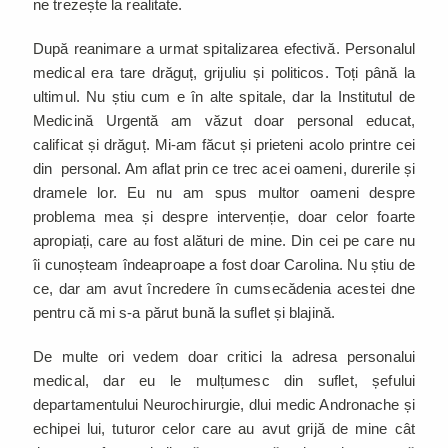
ne trezește la realitate.
După reanimare a urmat spitalizarea efectivă. Personalul
medical era tare drăguț, grijuliu și politicos. Toți până la
ultimul. Nu știu cum e în alte spitale, dar la Institutul de
Medicină Urgentă am văzut doar personal educat,
calificat și drăguț. Mi-am făcut și prieteni acolo printre cei
din personal. Am aflat prin ce trec acei oameni, durerile și
dramele lor. Eu nu am spus multor oameni despre
problema mea și despre intervenție, doar celor foarte
apropiați, care au fost alături de mine. Din cei pe care nu
îi cunoșteam îndeaproape a fost doar Carolina. Nu știu de
ce, dar am avut încredere în cumsecădenia acestei dne
pentru că mi s-a părut bună la suflet și blajină.
De multe ori vedem doar critici la adresa personalui
medical, dar eu le mulțumesc din suflet, șefului
departamentului Neurochirurgie, dlui medic Andronache și
echipei lui, tuturor celor care au avut grijă de mine cât