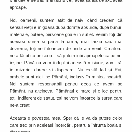
Mai devreme sau mai târziu veți avea șansa de a-L avea
aproape.
Noi, oamenii, suntem atât de naivi când credem că
sensul vieții e în goana după dorințe absurde, după bunuri
materiale, putere, persoane goale în suflet. Venim toți din
aceeași sursă și până la urma, mai târziu sau mai
devreme, toți ne întoarcem de unde am venit. Creatorul
ne-a făcut cu un scop – să putem iubi aproapele ca pe noi
înșine. Până nu vom îndeplini această misiune, vom trăi
în mizerie, durere și disperare. Nu există Iad și Rai,
ambele sunt aici, pe Pământ, inclusiv în mintea noastră.
Noi suntem responsabili pentru ceea ce avem pe
Pământ, nu altcineva. Pământul e mare și e loc pentru
toți. Indiferent de statut, toți ne vom întoarce la sursa care
ne-a creat.
Aceasta e povestea mea. Sper că le va da putere celor
care trec prin aceleași încercări, pentru a înfrunta boala și