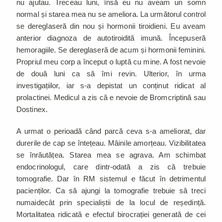
nu ajutau. Treceau luni, însă eu nu aveam un somn
normal și starea mea nu se ameliora. La următorul control
se dereglaseră din nou și hormonii tiroidieni. Eu aveam
anterior diagnoza de autotiroidită imună. Începuseră
hemoragiile. Se dereglaseră de acum și hormonii feminini.
Propriul meu corp a început o luptă cu mine. A fost nevoie
de două luni ca să îmi revin. Ulterior, în urma
investigațiilor, iar s-a depistat un conținut ridicat al
prolactinei. Medicul a zis că e nevoie de Bromcriptină sau
Dostinex.
A urmat o perioadă când parcă ceva s-a ameliorat, dar
durerile de cap se întețeau. Mâinile amorțeau. Vizibilitatea
se înrăutățea. Starea mea se agrava. Am schimbat
endocrinologul, care dintr-odată a zis că trebuie
tomografie. Dar în RM sistemul e făcut în detrimentul
pacienților. Ca să ajungi la tomografie trebuie să treci
numaidecât prin specialiștii de la locul de reședință.
Mortalitatea ridicată e efectul birocrației generată de cei