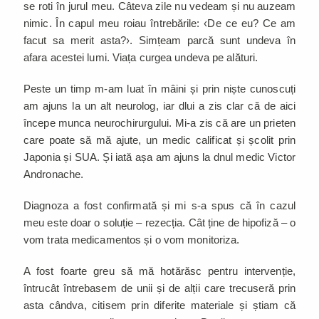
se roti în jurul meu. Câteva zile nu vedeam și nu auzeam
nimic. În capul meu roiau întrebările: ‹De ce eu? Ce am
facut sa merit asta?›. Simțeam parcă sunt undeva în
afara acestei lumi. Viața curgea undeva pe alături.
Peste un timp m-am luat în mâini și prin niște cunoscuți
am ajuns la un alt neurolog, iar dlui a zis clar că de aici
începe munca neurochirurgului. Mi-a zis că are un prieten
care poate să mă ajute, un medic calificat și școlit prin
Japonia și SUA. Și iată așa am ajuns la dnul medic Victor
Andronache.
Diagnoza a fost confirmată și mi s-a spus că în cazul
meu este doar o soluție – rezecția. Cât ține de hipofiză – o
vom trata medicamentos și o vom monitoriza.
A fost foarte greu să mă hotărăsc pentru intervenție,
întrucât întrebasem de unii și de alții care trecuseră prin
asta cândva, citisem prin diferite materiale și știam că