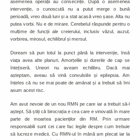
asemenea operații au consecințe. După o asemenea
intervenție, o cunoscută nu a putut merge o bună
perioadă, vreo două luni și a stat acasă vreo șase. Alta nu
putea vorbi. Nu e de mirare. Cerebelul răspunde pentru o
mulțime de funcții ale creierului, inclusiv văzul, auzul,
vorbirea, mirosul, echilibrul și mersul.
Doream să pun totul la punct până la intervenție, însă
viața avea alte planuri. Amorțelile și durerile de cap se
întețiseră. Uneori nu aveam echilibru. Dacă mai
așteptam, aveau să vină convulsiile și epilepsia. Am
înțeles că nu se mai poate de amânat și a trebuit să îmi
asum acest risc.
Am avut nevoie de un nou RMN pe care iar a trebuit să-l
aștept. Să știți că birocrația e cea care e vinovată în mare
parte de moartea pacienților din RM. Prin urmare
responsabili sunt cei care fac legile despre cum trebuie
să lucreze medicii. Cu RMN-ul în mână am plecat iar la