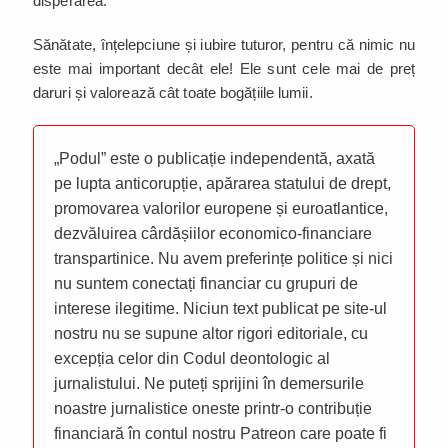
disperarea.
Sănătate, înțelepciune și iubire tuturor, pentru că nimic nu
este mai important decât ele! Ele sunt cele mai de preț
daruri și valorează cât toate bogățiile lumii.
„Podul” este o publicație independentă, axată
pe lupta anticorupție, apărarea statului de drept,
promovarea valorilor europene și euroatlantice,
dezvăluirea cârdășiilor economico-financiare
transpartinice. Nu avem preferințe politice și nici
nu suntem conectați financiar cu grupuri de
interese ilegitime. Niciun text publicat pe site-ul
nostru nu se supune altor rigori editoriale, cu
excepția celor din Codul deontologic al
jurnalistului. Ne puteți sprijini în demersurile
noastre jurnalistice oneste printr-o contribuție
financiară în contul nostru Patreon care poate fi