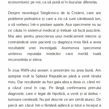
economisesc pe noi, ca să pună ei în buzunar diferența.
Despre neurologul Stegărescu de la Criuleni, care are
probleme psihiatrice și care a zis că sunt sănătoasă tun,
o să vorbesc într-o postare aparte. Așa specimene nu au
ce căuta în sistemul medical și trebuie să facă pușcărie.
Mai ales pentru prescrierea unui medicament interzis și
contraindicat unor pacienți cu diagnoza mea fără a avea
rezultatele unei investigații. Asemenea specimene
umbresc reputația medicilor care merită toată
recunostința și stima.
În ziua RMN-ului aveam o presimțire nu prea bună. Am
așteptat mult la Spitalul Republican până a venit rândul
meu. Dar rezultatele au fost gata abia a doua zi, când mi-
a căzut cerul în cap. Pe lângă confirmarea primului
diagnostic care e legat de hipofiză, a venit și al doilea –
tumoare cerebrală. Nu pot descrie ce am simțit atunci. De
parcă am căzut într-o fântână adâncă și totul a început a