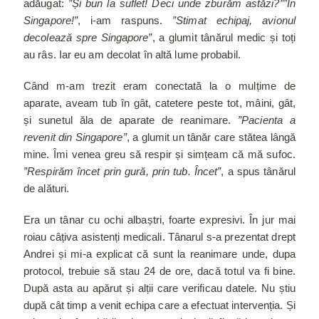
adăugat:
”Și bun la suflet! Deci unde zburăm astăzi?””În
Singapore!”
, i-am raspuns.
”Stimat echipaj, avionul
decolează spre Singapore”
, a glumit tânărul medic și toți
au râs. Iar eu am decolat în altă lume probabil.
Când m-am trezit eram conectată la o mulțime de
aparate, aveam tub în gât, catetere peste tot, mâini, gât,
și sunetul ăla de aparate de reanimare.
”Pacienta a
revenit din Singapore”
, a glumit un tânăr care stătea lângă
mine. Îmi venea greu să respir și simțeam că mă sufoc.
”Respirăm încet prin gură, prin tub. Încet”
, a spus tânărul
de alături.
Era un tânar cu ochi albaștri, foarte expresivi. În jur mai
roiau câțiva asistenți medicali. Tânarul s-a prezentat drept
Andrei și mi-a explicat că sunt la reanimare unde, dupa
protocol, trebuie să stau 24 de ore, dacă totul va fi bine.
După asta au apărut și alții care verificau datele. Nu știu
după cât timp a venit echipa care a efectuat intervenția. Și