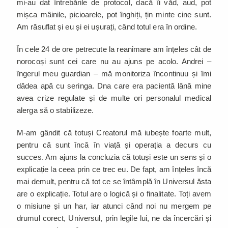
mi-au dat întrebările de protocol, dacă îi văd, aud, pot
mișca mâinile, picioarele, pot înghiți, țin minte cine sunt.
Am răsuflat și eu și ei ușurați, când totul era în ordine.
În cele 24 de ore petrecute la reanimare am înțeles cât de
norocoși sunt cei care nu au ajuns pe acolo. Andrei –
îngerul meu guardian – mă monitoriza încontinuu și îmi
dădea apă cu seringa. Dna care era pacientă lână mine
avea crize regulate și de multe ori personalul medical
alerga să o stabilizeze.
M-am gândit că totuși Creatorul mă iubește foarte mult,
pentru că sunt încă în viață și operația a decurs cu
succes. Am ajuns la concluzia că totuși este un sens și o
explicație la ceea prin ce trec eu. De fapt, am înțeles încă
mai demult, pentru că tot ce se întâmplă în Universul ăsta
are o explicație. Totul are o logică și o finalitate. Toți avem
o misiune și un har, iar atunci când noi nu mergem pe
drumul corect, Universul, prin legile lui, ne da încercări și