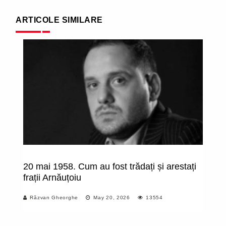
ARTICOLE SIMILARE
20 mai 1958. Cum au fost trădați și arestați
”P
frații Arnăuțoiu
de
c
Răzvan Gheorghe
May 20, 2026
13554
pr
in
a