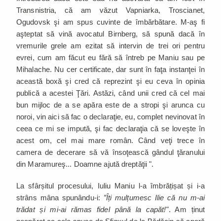
Transnistria, că am văzut Vapniarka, Troscianet,
Ogudovsk şi am spus cuvinte de îmbărbătare. M-aş fi
aşteptat să vină avocatul Birnberg, să spună dacă în
vremurile grele am ezitat să intervin de trei ori pentru
evrei, cum am făcut eu fără să întreb pe Maniu sau pe
Mihalache. Nu cer certificate, dar sunt în faţa instanţei în
această boxă şi cred că reprezint şi eu ceva în opinia
publică a acestei Ţări. Astăzi, când unii cred că cel mai
bun mijloc de a se apăra este de a stropi şi arunca cu
noroi, vin aici să fac o declaraţie, eu, complet nevinovat în
ceea ce mi se impută, şi fac declaraţia că se loveşte în
acest om, cel mai mare român. Când veţi trece în
camera de decerare să vă însoţească gândul ţăranului
din Maramureş... Doamne ajută dreptăţii ".
La sfârșitul procesului, Iuliu Maniu l-a îmbrățișat și i-a
strâns mâna spunându-i:
”Îți mulțumesc Ilie că nu m-ai
trădat și mi-ai rămas fidel până la capăt!"
. Am ținut