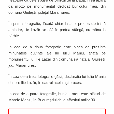
neapărat ca cele spuse de Sfinxul de la Bădăcin să apară
ca motto pe monumentul dedicat bunicului meu, din
comuna Giulești, județul Maramureș.
În prima fotografie, făcută chiar la acel proces de tristă
amintire, Ilie Lazăr se află în partea stângă, cu mâna la
bărbie.
În cea de a doua fotografie este placa ce prezintă
minunatele cuvinte ale lui Iuliu Maniu, aflată pe
monumentul lui Ilie Lazăr din comuna sa natală, Giulești,
jud. Maramureș.
În cea de-a treia fotografie găsiți declarația lui Iuliu Maniu
despre Ilie Lazăr, în cadrul aceluiași proces.
În cea de-a patra fotografie, bunicul meu este alături de
Marele Maniu, în Bucureștiul de la sfârșitul anilor 30.