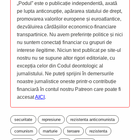
„Podul” este o publicație independentă, axată
pe lupta anticorupție, apărarea statului de drept,
promovarea valorilor europene și euroatlantice,
dezvăluirea cârdășiilor economico-financiare
transpartinice. Nu avem preferințe politice și nici
nu suntem conectați financiar cu grupuri de
interese ilegitime. Niciun text publicat pe site-ul
nostru nu se supune altor rigori editoriale, cu
excepția celor din Codul deontologic al
jurnalistului. Ne puteți sprijini în demersurile
noastre jurnalistice oneste printr-o contribuție
financiară în contul nostru Patreon care poate fi
accesat
AICI
.
securitate
represiune
rezistenta anticomunista
comunism
marturie
teroare
rezistenta