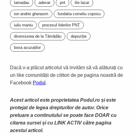
tamadau
adevar
pnt
ilie lazar
ion andrei gherasim
fundatia corneliu coposu
iuliu maniu
procesul liderilor PNȚ
diversiunea de la Tămădău
depoziție
boxa acuzaților
Dacă v-a plăcut articolul vă invităm să vă alăturați cu
un like comunității de cititori de pe pagina noastră de
Facebook
Podul
.
Acest articol este proprietatea Podul.ro și este
protejat de legea drepturilor de autor. Orice
preluare a continutului se poate face DOAR cu
citarea sursei și cu LINK ACTIV către pagina
acestui articol.