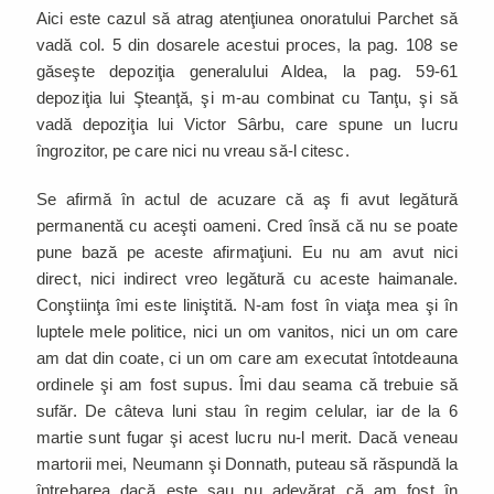
Aici este cazul să atrag atenţiunea onoratului Parchet să
vadă col. 5 din dosarele acestui proces, la pag. 108 se
găseşte depoziţia generalului Aldea, la pag. 59-61
depoziţia lui Şteanţă, şi m-au combinat cu Tanţu, şi să
vadă depoziţia lui Victor Sârbu, care spune un lucru
îngrozitor, pe care nici nu vreau să-l citesc.
Se afirmă în actul de acuzare că aş fi avut legătură
permanentă cu aceşti oameni. Cred însă că nu se poate
pune bază pe aceste afirmaţiuni. Eu nu am avut nici
direct, nici indirect vreo legătură cu aceste haimanale.
Conştiinţa îmi este liniştită. N-am fost în viaţa mea şi în
luptele mele politice, nici un om vanitos, nici un om care
am dat din coate, ci un om care am executat întotdeauna
ordinele şi am fost supus. Îmi dau seama că trebuie să
sufăr. De câteva luni stau în regim celular, iar de la 6
martie sunt fugar şi acest lucru nu-l merit. Dacă veneau
martorii mei, Neumann şi Donnath, puteau să răspundă la
întrebarea dacă este sau nu adevărat că am fost în