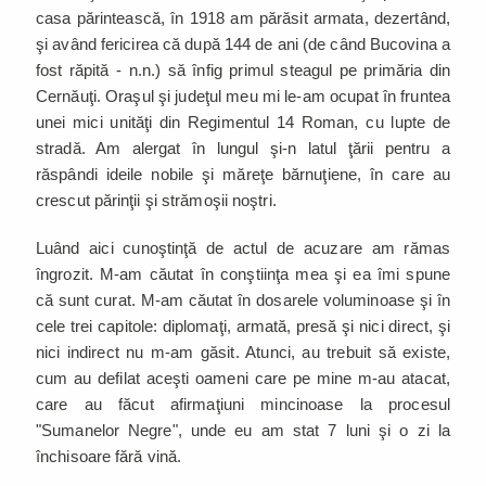
casa părintească, în 1918 am părăsit armata, dezertând,
şi având fericirea că după 144 de ani (de când Bucovina a
fost răpită - n.n.) să înfig primul steagul pe primăria din
Cernăuţi. Oraşul şi judeţul meu mi le-am ocupat în fruntea
unei mici unităţi din Regimentul 14 Roman, cu lupte de
stradă. Am alergat în lungul şi-n latul ţării pentru a
răspândi ideile nobile şi măreţe bărnuţiene, în care au
crescut părinţii şi strămoşii noştri.
Luând aici cunoştinţă de actul de acuzare am rămas
îngrozit. M-am căutat în conştiinţa mea şi ea îmi spune
că sunt curat. M-am căutat în dosarele voluminoase şi în
cele trei capitole: diplomaţi, armată, presă şi nici direct, şi
nici indirect nu m-am găsit. Atunci, au trebuit să existe,
cum au defilat aceşti oameni care pe mine m-au atacat,
care au făcut afirmaţiuni mincinoase la procesul
"Sumanelor Negre", unde eu am stat 7 luni şi o zi la
închisoare fără vină.