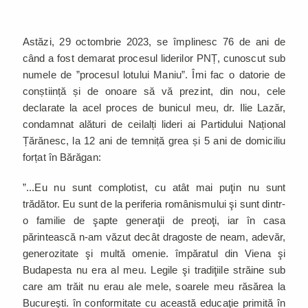
Astăzi, 29 octombrie 2023, se împlinesc 76 de ani de
când a fost demarat procesul liderilor PNȚ, cunoscut sub
numele de ”procesul lotului Maniu”. Îmi fac o datorie de
conștiință și de onoare să vă prezint, din nou, cele
declarate la acel proces de bunicul meu, dr. Ilie Lazăr,
condamnat alături de ceilalți lideri ai Partidului Național
Țărănesc, la 12 ani de temniță grea și 5 ani de domiciliu
forțat în Bărăgan:
”...Eu nu sunt complotist, cu atât mai puţin nu sunt
trădător. Eu sunt de la periferia românismului şi sunt dintr-
o familie de şapte generaţii de preoţi, iar în casa
părintească n-am văzut decât dragoste de neam, adevăr,
generozitate şi multă omenie. împăratul din Viena şi
Budapesta nu era al meu. Legile şi tradiţiile străine sub
care am trăit nu erau ale mele, soarele meu răsărea la
Bucureşti. în conformita­te cu această educaţie primită în