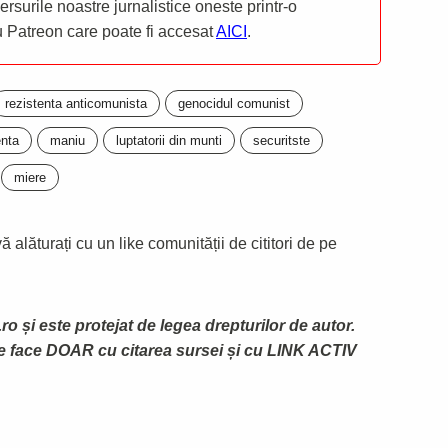
mersurile noastre jurnalistice oneste printr-o
ru Patreon care poate fi accesat
AICI
.
rezistenta anticomunista
genocidul comunist
enta
maniu
luptatorii din munti
securitste
miere
 alăturați cu un like comunității de cititori de pe
ro și este protejat de legea drepturilor de autor.
te face DOAR cu citarea sursei și cu LINK ACTIV