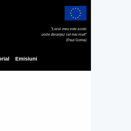
"Locul meu este acolo
unde deranjez cel mai mult"
(Paul Goma)
rial
Emisiuni