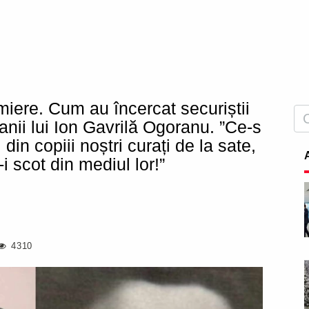
iere. Cum au încercat securiștii
anii lui Ion Gavrilă Ogoranu. ”Ce-s
 din copiii noștri curați de la sate,
i scot din mediul lor!”
4310