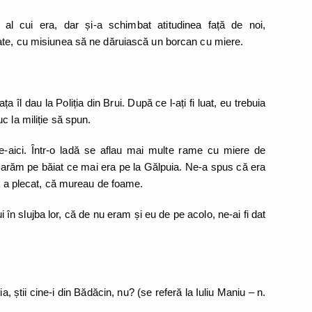
 al cui era, dar și-a schimbat atitudinea față de noi,
tate, cu misiunea să ne dăruiască un borcan cu miere.
a îl dau la Poliția din Brui. După ce l-ați fi luat, eu trebuia
c la miliție să spun.
-aici. Într-o ladă se aflau mai multe rame cu miere de
rebarăm pe băiat ce mai era pe la Gălpuia. Ne-a spus că era
ea a plecat, că mureau de foame.
ui în slujba lor, că de nu eram și eu de pe acolo, ne-ai fi dat
, știi cine-i din Bădăcin, nu? (se referă la Iuliu Maniu – n.