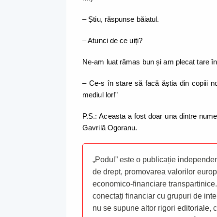
– Știu, răspunse băiatul.
– Atunci de ce uiți?
Ne-am luat rămas bun și am plecat tare într
– Ce-s în stare să facă ăștia din copiii no
mediul lor!”
P.S.: Aceasta a fost doar una dintre numer
Gavrilă Ogoranu.
„Podul” este o publicație independent
de drept, promovarea valorilor europ
economico-financiare transpartinice.
conectați financiar cu grupuri de inte
nu se supune altor rigori editoriale,