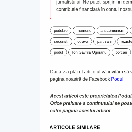
jurnalistului. Ne puteți sprijini în de
contribuție financiară în contul nost
podul.ro
memorie
anticomunism
securisti
otrava
partizani
rezist
podul
Ion Gavrila Ogoranu
borcan
Dacă v-a plăcut articolul vă invităm să vă
pagina noastră de Facebook
Podul
.
Acest articol este proprietatea Podul.
Orice preluare a continutului se poa
către pagina acestui articol.
ARTICOLE SIMILARE