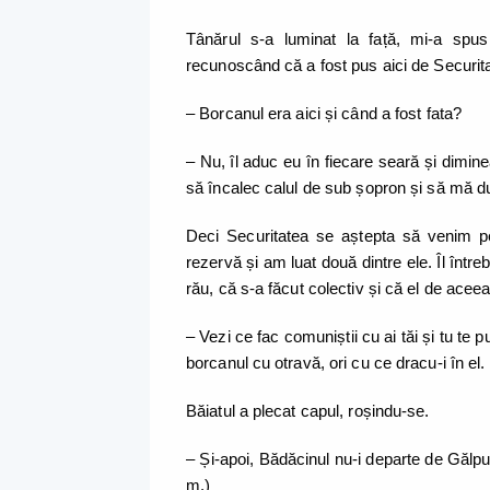
Tânărul s-a luminat la față, mi-a spus
recunoscând că a fost pus aici de Securi
– Borcanul era aici și când a fost fata?
– Nu, îl aduc eu în fiecare seară și dimineaț
să încalec calul de sub șopron și să mă du
Deci Securitatea se aștepta să venim pe
rezervă și am luat două dintre ele. Îl înt
rău, că s-a făcut colectiv și că el de ace
– Vezi ce fac comuniștii cu ai tăi și tu te p
borcanul cu otravă, ori cu ce dracu-i în el.
Băiatul a plecat capul, roșindu-se.
– Și-apoi, Bădăcinul nu-i departe de Gălpuia
m.)