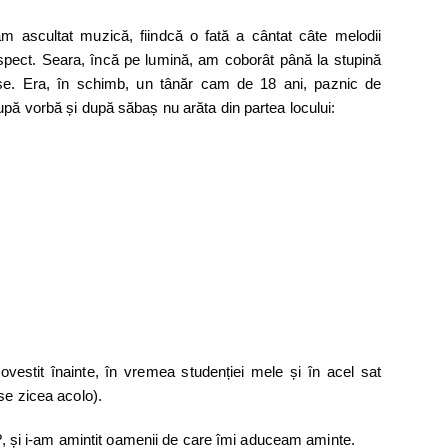
 ascultat muzică, fiindcă o fată a cântat câte melodii
spect. Seara, încă pe lumină, am coborât până la stupină
se. Era, în schimb, un tânăr cam de 18 ani, paznic de
upă vorbă și după săbaș nu arăta din partea locului:
stit înainte, în vremea studenției mele și în acel sat
se zicea acolo).
re?, și i-am amintit oamenii de care îmi aduceam aminte.