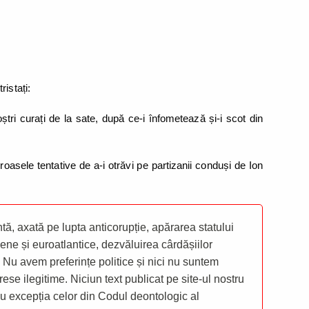
istați:
ștri curați de la sate, după ce-i înfometează și-i scot din
oasele tentative de a-i otrăvi pe partizanii conduși de Ion
ă, axată pe lupta anticorupție, apărarea statului
ene și euroatlantice, dezvăluirea cârdășiilor
 Nu avem preferințe politice și nici nu suntem
rese ilegitime. Niciun text publicat pe site-ul nostru
 cu excepția celor din Codul deontologic al