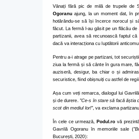
Vânați fără pic de milă de trupele de S
Ogoranu
ajung, la un moment dat, în pr
hotărându-se să își încerce norocul și să
făcut. La fermă l-au găsit pe un flăcău de 
partizanii, avea să recunoască faptul că f
dacă va interacționa cu luptătorii anticomu
Pentru a-i atrage pe partizani, tot securiș
ziua la fermă și să cânte în gura mare, făc
auziseră, desigur, ba chiar o și admiras
securistice, fiind obișnuiți cu astfel de regi
Așa cum veți remarca, dialogul lui Gavrilă
și de durere.
”Ce-s în stare să facă ăștia d
scot din mediul lor!”
, va exclama partizanu
În cele ce urmează,
Podul.ro
vă prezintă
Gavrilă Ogoranu în memoriile sale (
”B
București, 2020
):