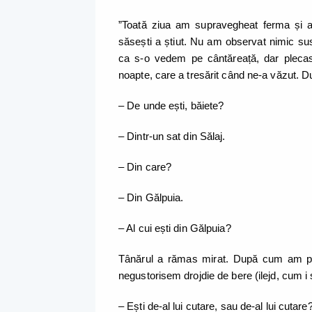
”Toată ziua am supravegheat ferma și am
săsești a știut. Nu am observat nimic su
ca s-o vedem pe cântăreață, dar pleca
noapte, care a tresărit când ne-a văzut. D
– De unde ești, băiete?
– Dintr-un sat din Sălaj.
– Din care?
– Din Gălpuia.
– Al cui ești din Gălpuia?
Tânărul a rămas mirat. După cum am pove
negustorisem drojdie de bere (ilejd, cum i 
– Ești de-al lui cutare, sau de-al lui cuta