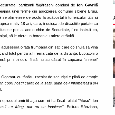
ecuritate, partizanii făgărășeni conduși de
Ion Gavrilă
eajma unei ferme din apropierea comunei sibiene Bruiu,
 se alimeteze de acolo la adăpostul întunericului. Zis și
aproximativ 18 ani, care, înduioșat de discuțiile purtate cu
usese postat acolo chiar de Securitate, fiind instruit ca,
niști, să le ofere un borcan cu miere otrăvită.
tii aduseseră o fată frumoasă din sat, care obișnuia să vină
ând totul pentru a fi remarcată de la distanță. Luptătorii o
eră prin binoclu, însă nu au căzut în capcana ”sirenei”
i.
 Ogoranu cu tânărul racolat de securiști e plină de emoție
in copiii noștri curați de la sate, după ce-i înfometează și-i
l.
 episodul amintit așa cum ni l-a lăsat relatat ”Moșu’” Ion
razii se frâng, dar nu se îndoiesc”
, Editura Sânziana,