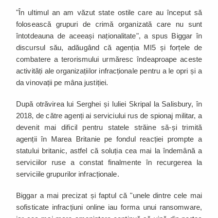
"În ultimul an am văzut state ostile care au început să
folosească grupuri de crimă organizată care nu sunt
întotdeauna de aceeași naționalitate", a spus Biggar în
discursul său, adăugând că agenția MI5 și forțele de
combatere a terorismului urmăresc îndeaproape aceste
activități ale organizațiilor infracționale pentru a le opri și a
da vinovații pe mâna justiției.
După otrăvirea lui Serghei și Iuliei Skripal la Salisbury, în
2018, de către agenți ai serviciului rus de spionaj militar, a
devenit mai dificil pentru statele străine să-și trimită
agenții în Marea Britanie pe fondul reacției prompte a
statului britanic, astfel că soluția cea mai la îndemână a
serviciilor ruse a constat finalmente în recurgerea la
serviciile grupurilor infracționale.
Biggar a mai precizat și faptul că "unele dintre cele mai
sofisticate infracțiuni online iau forma unui ransomware,