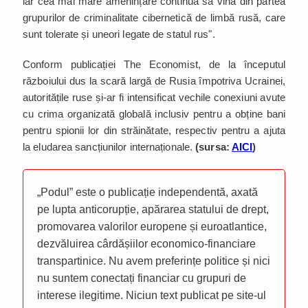
iar cea mai mare amenințare continuă să vină din partea
grupurilor de criminalitate cibernetică de limbă rusă, care
sunt tolerate și uneori legate de statul rus".
Conform publicației The Economist, de la începutul
războiului dus la scară largă de Rusia împotriva Ucrainei,
autoritățile ruse și-ar fi intensificat vechile conexiuni avute
cu crima organizată globală inclusiv pentru a obține bani
pentru spionii lor din străinătate, respectiv pentru a ajuta
la eludarea sancțiunilor internaționale.
(sursa:
AICI
)
„Podul” este o publicație independentă, axată
pe lupta anticorupție, apărarea statului de drept,
promovarea valorilor europene și euroatlantice,
dezvăluirea cârdășiilor economico-financiare
transpartinice. Nu avem preferințe politice și nici
nu suntem conectați financiar cu grupuri de
interese ilegitime. Niciun text publicat pe site-ul