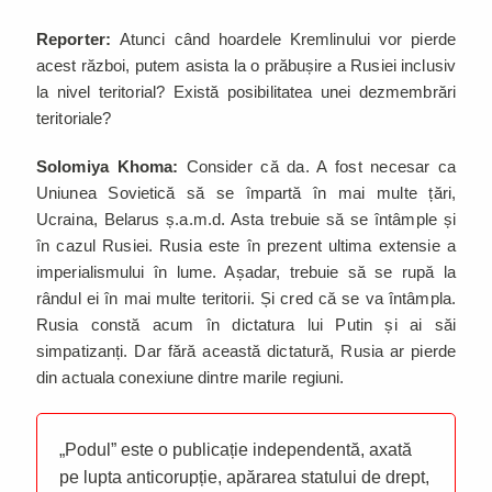
Reporter:
Atunci când hoardele Kremlinului vor pierde
acest război, putem asista la o prăbușire a Rusiei inclusiv
la nivel teritorial? Există posibilitatea unei dezmembrări
teritoriale?
Solomiya Khoma:
Consider că da. A fost necesar ca
Uniunea Sovietică să se împartă în mai multe țări,
Ucraina, Belarus ș.a.m.d. Asta trebuie să se întâmple și
în cazul Rusiei. Rusia este în prezent ultima extensie a
imperialismului în lume. Așadar, trebuie să se rupă la
rândul ei în mai multe teritorii. Și cred că se va întâmpla.
Rusia constă acum în dictatura lui Putin și ai săi
simpatizanți. Dar fără această dictatură, Rusia ar pierde
din actuala conexiune dintre marile regiuni.
„Podul” este o publicație independentă, axată
pe lupta anticorupție, apărarea statului de drept,