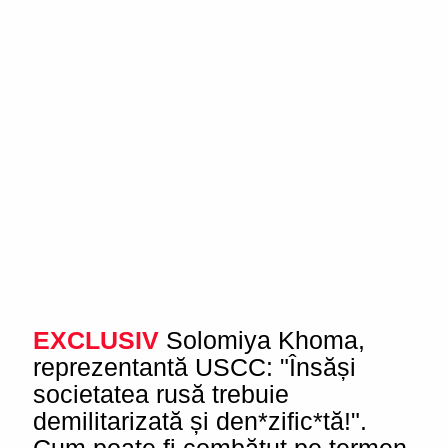
EXCLUSIV
Solomiya Khoma,
reprezentantă USCC: "Însăși
societatea rusă trebuie
demilitarizată și den*zific*tă!".