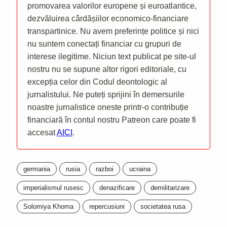
promovarea valorilor europene și euroatlantice,
dezvăluirea cârdășiilor economico-financiare
transpartinice. Nu avem preferințe politice și nici
nu suntem conectați financiar cu grupuri de
interese ilegitime. Niciun text publicat pe site-ul
nostru nu se supune altor rigori editoriale, cu
excepția celor din Codul deontologic al
jurnalistului. Ne puteți sprijini în demersurile
noastre jurnalistice oneste printr-o contribuție
financiară în contul nostru Patreon care poate fi
accesat
AICI
.
germania
rusia
razboi
ucraina
imperialismul rusesc
denazificare
demilitarizare
Solomiya Khoma
repercusiuni
societatea rusa