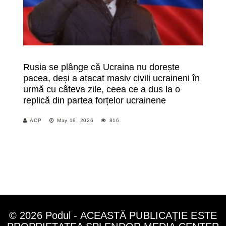
Rusia se plânge că Ucraina nu dorește
An
pacea, deși a atacat masiv civili ucraineni în
u
urmă cu câteva zile, ceea ce a dus la o
p
replică din partea forțelor ucrainene
ce
po
ACP
May 19, 2026
816
re
st
c
© 2026 Podul - ACEASTĂ PUBLICAȚIE ESTE