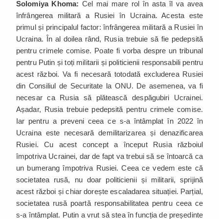
Solomiya Khoma:
Cel mai mare rol în asta îl va avea
înfrângerea militară a Rusiei în Ucraina. Acesta este
primul și principalul factor: înfrângerea militară a Rusiei în
Ucraina. În al doilea rând, Rusia trebuie să fie pedepsită
pentru crimele comise. Poate fi vorba despre un tribunal
pentru Putin și toți militarii și politicienii responsabili pentru
acest război. Va fi necesară totodată excluderea Rusiei
din Consiliul de Securitate la ONU. De asemenea, va fi
necesar ca Rusia să plătească despăgubiri Ucrainei.
Așadar, Rusia trebuie pedepsită pentru crimele comise.
Iar pentru a preveni ceea ce s-a întâmplat în 2022 în
Ucraina este necesară demilitarizarea și denazificarea
Rusiei. Cu acest concept a început Rusia războiul
împotriva Ucrainei, dar de fapt va trebui să se întoarcă ca
un bumerang împotriva Rusiei. Ceea ce vedem este că
societatea rusă, nu doar politicienii și militarii, sprijină
acest război și chiar dorește escaladarea situației. Parțial,
societatea rusă poartă responsabilitatea pentru ceea ce
s-a întâmplat. Putin a vrut să stea în funcția de președinte