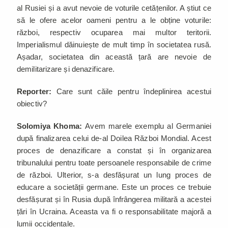
al Rusiei și a avut nevoie de voturile cetățenilor. A știut ce
să le ofere acelor oameni pentru a le obține voturile:
război, respectiv ocuparea mai multor teritorii.
Imperialismul dăinuiește de mult timp în societatea rusă.
Așadar, societatea din această țară are nevoie de
demilitarizare și denazificare.
Reporter:
Care sunt căile pentru îndeplinirea acestui
obiectiv?
Solomiya Khoma:
Avem marele exemplu al Germaniei
după finalizarea celui de-al Doilea Război Mondial. Acest
proces de denazificare a constat și în organizarea
tribunalului pentru toate persoanele responsabile de crime
de război. Ulterior, s-a desfășurat un lung proces de
educare a societății germane. Este un proces ce trebuie
desfășurat și în Rusia după înfrângerea militară a acestei
țări în Ucraina. Aceasta va fi o responsabilitate majoră a
lumii occidentale.