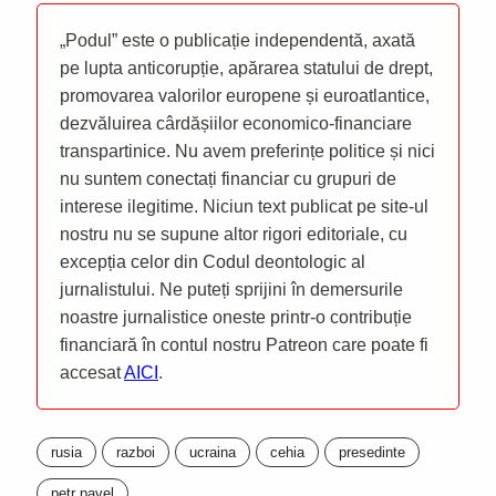
„Podul” este o publicație independentă, axată
pe lupta anticorupție, apărarea statului de drept,
promovarea valorilor europene și euroatlantice,
dezvăluirea cârdășiilor economico-financiare
transpartinice. Nu avem preferințe politice și nici
nu suntem conectați financiar cu grupuri de
interese ilegitime. Niciun text publicat pe site-ul
nostru nu se supune altor rigori editoriale, cu
excepția celor din Codul deontologic al
jurnalistului. Ne puteți sprijini în demersurile
noastre jurnalistice oneste printr-o contribuție
financiară în contul nostru Patreon care poate fi
accesat
AICI
.
rusia
razboi
ucraina
cehia
presedinte
petr pavel