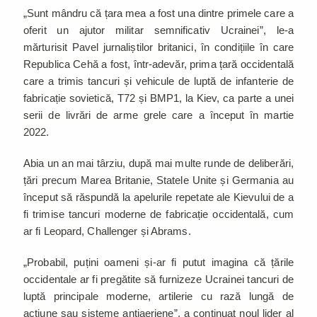
„Sunt mândru că țara mea a fost una dintre primele care a
oferit un ajutor militar semnificativ Ucrainei”, le-a
mărturisit Pavel jurnaliștilor britanici, în condițiile în care
Republica Cehă a fost, într-adevăr, prima țară occidentală
care a trimis tancuri și vehicule de luptă de infanterie de
fabricație sovietică, T72 și BMP1, la Kiev, ca parte a unei
serii de livrări de arme grele care a început în martie
2022.
Abia un an mai târziu, după mai multe runde de deliberări,
țări precum Marea Britanie, Statele Unite și Germania au
început să răspundă la apelurile repetate ale Kievului de a
fi trimise tancuri moderne de fabricație occidentală, cum
ar fi Leopard, Challenger și Abrams.
„Probabil, puțini oameni și-ar fi putut imagina că țările
occidentale ar fi pregătite să furnizeze Ucrainei tancuri de
luptă principale moderne, artilerie cu rază lungă de
acțiune sau sisteme antiaeriene”, a continuat noul lider al