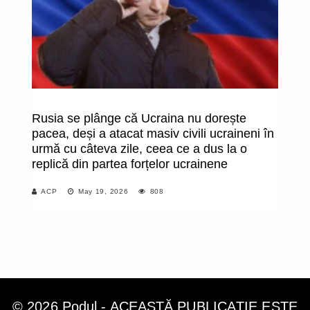
Rusia se plânge că Ucraina nu dorește
F
pacea, deși a atacat masiv civili ucraineni în
pr
urmă cu câteva zile, ceea ce a dus la o
Mo
replică din partea forțelor ucrainene
"F
ab
ACP
May 19, 2026
808
să
© 2026 Podul - ACEASTĂ PUBLICAȚIE ESTE