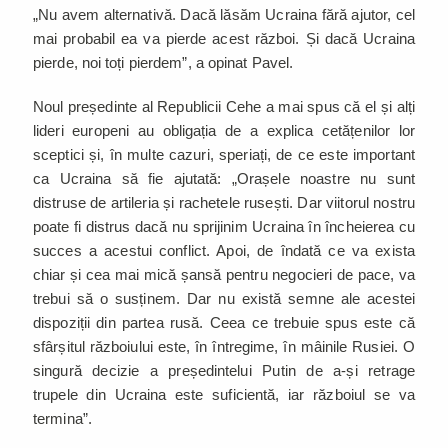
„Nu avem alternativă. Dacă lăsăm Ucraina fără ajutor, cel
mai probabil ea va pierde acest război. Și dacă Ucraina
pierde, noi toți pierdem”, a opinat Pavel.
Noul președinte al Republicii Cehe a mai spus că el și alți
lideri europeni au obligația de a explica cetățenilor lor
sceptici și, în multe cazuri, speriați, de ce este important
ca Ucraina să fie ajutată: „Orașele noastre nu sunt
distruse de artileria și rachetele rusești. Dar viitorul nostru
poate fi distrus dacă nu sprijinim Ucraina în încheierea cu
succes a acestui conflict. Apoi, de îndată ce va exista
chiar și cea mai mică șansă pentru negocieri de pace, va
trebui să o susținem. Dar nu există semne ale acestei
dispoziții din partea rusă. Ceea ce trebuie spus este că
sfârșitul războiului este, în întregime, în mâinile Rusiei. O
singură decizie a președintelui Putin de a-și retrage
trupele din Ucraina este suficientă, iar războiul se va
termina”.