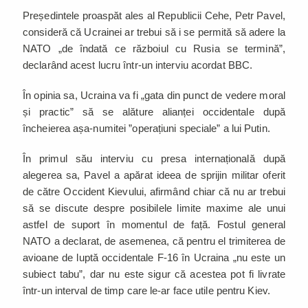
Președintele proaspăt ales al Republicii Cehe, Petr Pavel,
consideră că Ucrainei ar trebui să i se permită să adere la
NATO „de îndată ce războiul cu Rusia se termină”,
declarând acest lucru într-un interviu acordat BBC.
În opinia sa, Ucraina va fi „gata din punct de vedere moral
și practic” să se alăture alianței occidentale după
încheierea așa-numitei ”operațiuni speciale” a lui Putin.
În primul său interviu cu presa internațională după
alegerea sa, Pavel a apărat ideea de sprijin militar oferit
de către Occident Kievului, afirmând chiar că nu ar trebui
să se discute despre posibilele limite maxime ale unui
astfel de suport în momentul de față. Fostul general
NATO a declarat, de asemenea, că pentru el trimiterea de
avioane de luptă occidentale F-16 în Ucraina „nu este un
subiect tabu”, dar nu este sigur că acestea pot fi livrate
într-un interval de timp care le-ar face utile pentru Kiev.