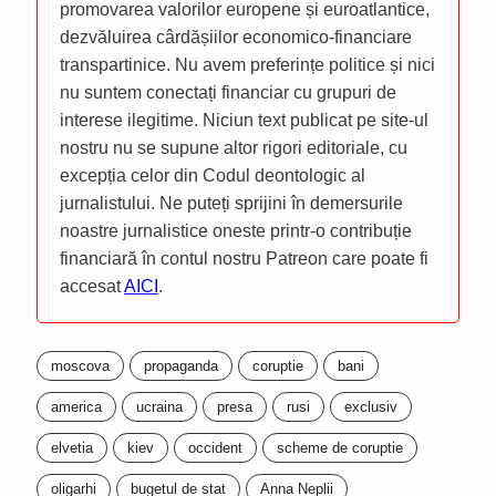
promovarea valorilor europene și euroatlantice,
dezvăluirea cârdășiilor economico-financiare
transpartinice. Nu avem preferințe politice și nici
nu suntem conectați financiar cu grupuri de
interese ilegitime. Niciun text publicat pe site-ul
nostru nu se supune altor rigori editoriale, cu
excepția celor din Codul deontologic al
jurnalistului. Ne puteți sprijini în demersurile
noastre jurnalistice oneste printr-o contribuție
financiară în contul nostru Patreon care poate fi
accesat
AICI
.
moscova
propaganda
coruptie
bani
america
ucraina
presa
rusi
exclusiv
elvetia
kiev
occident
scheme de coruptie
oligarhi
bugetul de stat
Anna Neplii