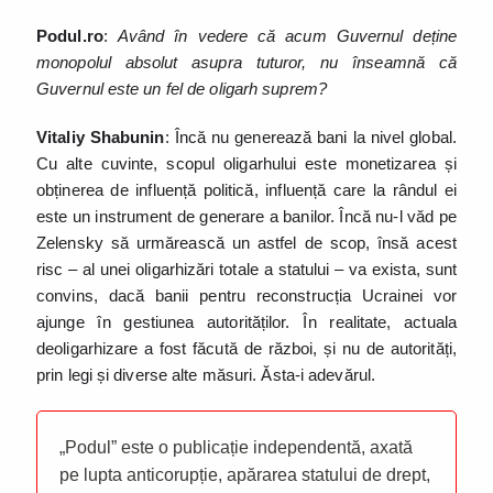
Podul.ro
:
Având în vedere că acum Guvernul deține
monopolul absolut asupra tuturor, nu înseamnă că
Guvernul este un fel de oligarh suprem?
Vitaliy Shabunin
: Încă nu generează bani la nivel global.
Cu alte cuvinte, scopul oligarhului este monetizarea și
obținerea de influență politică, influență care la rândul ei
este un instrument de generare a banilor. Încă nu-l văd pe
Zelensky să urmărească un astfel de scop, însă acest
risc – al unei oligarhizări totale a statului – va exista, sunt
convins, dacă banii pentru reconstrucția Ucrainei vor
ajunge în gestiunea autorităților. În realitate, actuala
deoligarhizare a fost făcută de război, și nu de autorități,
prin legi și diverse alte măsuri. Ăsta-i adevărul.
„Podul” este o publicație independentă, axată
pe lupta anticorupție, apărarea statului de drept,