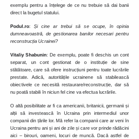
exemplu pentru a înțelege de ce nu trebuie să dai banii
direct la bugetul statului.
Podul.ro
:
Și cine ar trebui să se ocupe, în opinia
dumneavoastră, de gestionarea banilor necesari pentru
reconstrucția Ucrainei?
Vitaliy Shabunin
: De exemplu, poate fi deschis un cont
separat, un cont gestionat de o instituție de sine
stătătoare, care să ofere instrucțiuni pentru toate lucrările
prestate. Adică, autoritățile ucrainene să stabilească
obiectivele ce necesită restaurare/reconstrucție, dar să
nu poată stabili în niciun fel cine va efectua lucrările.
O altă posibilitate ar fi ca americanii, britanicii, germanii și
alții să investească în Ucraina prin intermediul unor
companii din țările lor. Mă refer la companii care ar veni în
Ucraina pentru ani și ani de zile și care vor prinde rădăcini
aici – birouri, oameni, locuri de muncă. Dacă astfel de