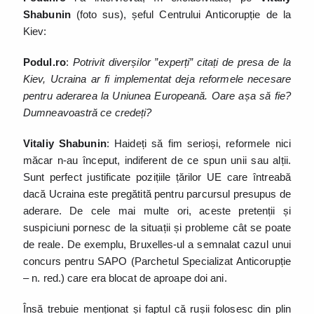
Shabunin
(foto sus), șeful Centrului Anticorupție de la
Kiev:
Podul.ro
:
Potrivit diverșilor ”experți” citați de presa de la
Kiev, Ucraina ar fi implementat deja reformele necesare
pentru aderarea la Uniunea Europeană. Oare așa să fie?
Dumneavoastră ce credeți?
Vitaliy Shabunin
: Haideți să fim serioși, reformele nici
măcar n-au început, indiferent de ce spun unii sau alții.
Sunt perfect justificate pozițiile țărilor UE care întreabă
dacă Ucraina este pregătită pentru parcursul presupus de
aderare. De cele mai multe ori, aceste pretenții și
suspiciuni pornesc de la situații și probleme cât se poate
de reale. De exemplu, Bruxelles-ul a semnalat cazul unui
concurs pentru SAPO (Parchetul Specializat Anticorupție
– n. red.) care era blocat de aproape doi ani.
Însă trebuie menționat și faptul că rușii folosesc din plin