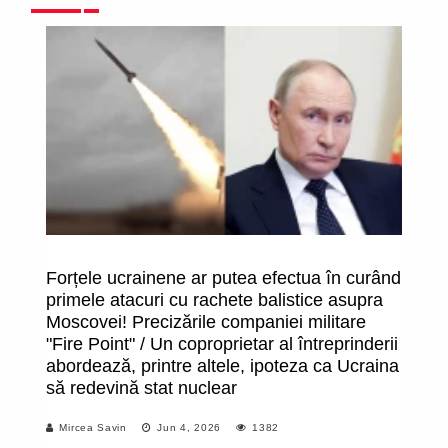
Forțele ucrainene ar putea efectua în curând
Că
primele atacuri cu rachete balistice asupra
Moscovei! Precizările companiei militare
"Fire Point" / Un coproprietar al întreprinderii
abordează, printre altele, ipoteza ca Ucraina
să redevină stat nuclear
Mircea Savin
Jun 4, 2026
1382