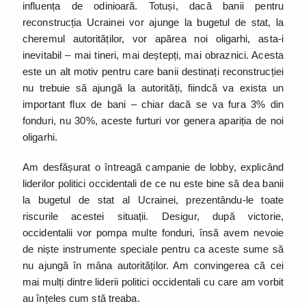
influența de odinioară. Totuși, dacă banii pentru
reconstrucția Ucrainei vor ajunge la bugetul de stat, la
cheremul autorităților, vor apărea noi oligarhi, asta-i
inevitabil – mai tineri, mai deștepți, mai obraznici. Acesta
este un alt motiv pentru care banii destinați reconstrucției
nu trebuie să ajungă la autorități, fiindcă va exista un
important flux de bani – chiar dacă se va fura 3% din
fonduri, nu 30%, aceste furturi vor genera apariția de noi
oligarhi.
Am desfășurat o întreagă campanie de lobby, explicând
liderilor politici occidentali de ce nu este bine să dea banii
la bugetul de stat al Ucrainei, prezentându-le toate
riscurile acestei situații. Desigur, după victorie,
occidentalii vor pompa multe fonduri, însă avem nevoie
de niște instrumente speciale pentru ca aceste sume să
nu ajungă în mâna autorităților. Am convingerea că cei
mai mulți dintre liderii politici occidentali cu care am vorbit
au înțeles cum stă treaba.