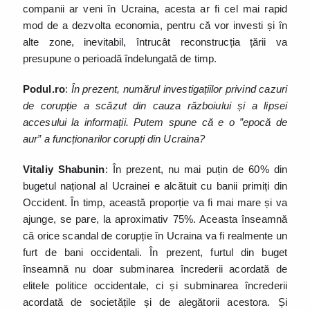
companii ar veni în Ucraina, acesta ar fi cel mai rapid
mod de a dezvolta economia, pentru că vor investi și în
alte zone, inevitabil, întrucât reconstrucția țării va
presupune o perioadă îndelungată de timp.
Podul.ro
:
În prezent, numărul investigațiilor privind cazuri
de corupție a scăzut din cauza războiului și a lipsei
accesului la informații. Putem spune că e o ”epocă de
aur” a funcționarilor corupți din Ucraina?
Vitaliy Shabunin
: În prezent, nu mai puțin de 60% din
bugetul național al Ucrainei e alcătuit cu banii primiți din
Occident. În timp, această proporție va fi mai mare și va
ajunge, se pare, la aproximativ 75%. Aceasta înseamnă
că orice scandal de corupție în Ucraina va fi realmente un
furt de bani occidentali. În prezent, furtul din buget
înseamnă nu doar subminarea încrederii acordată de
elitele politice occidentale, ci și subminarea încrederii
acordată de societățile și de alegătorii acestora. Și