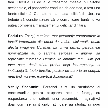
țară. Decizia lui de a le transmite mesaje nu elitelor
occidentale, ci popoarelor conduse de acestea, a fost una
foarte eficientă. Cu toate astea, clasa politică din Ucraina
trebuie să conștientizeze că o comunicare bună nu va
putea compensa managementul deficitar din țară.
Podul.ro
:
Totuși, numirea unor personaje compromise în
funcții importante din punct de vedere diplomatic poate
afecta imaginea Ucrainei. La urma urmei, persoanele
nominalizate au o sarcină serioasă – anume, să
reprezinte interesele Ucrainei în anumite țări. Cum pot
face asta, dacă și-au probat deja incompetența și
ineficiența în toate funcțiile publice pe care le-au ocupat,
neavând nici vreo expertiză diplomatică?
Vitaliy Shabunin
: Personal sunt un susținător al
concursurilor pentru ocuparea acestor funcții, cu
respectarea unor criterii, unor parametri. Imaginați-vă
doar cum se simt diplomații care au studiat și s-au