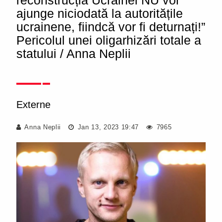
reconstrucția Ucrainei NU vor
ajunge niciodată la autoritățile
ucrainene, fiindcă vor fi deturnați!”
Pericolul unei oligarhizări totale a
statului / Anna Neplii
Externe
Anna Neplii
Jan 13, 2023 19:47
7965