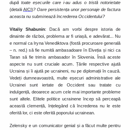
după toate eșecurile care i-au adus o tristă notorietate
(detalii
AICI
)
? Oare persistența unor personaje de factura
aceasta nu subminează încrederea Occidentului?
Vitaliy Shabunin
: Dacă am vorbi despre istoria de
dinainte de război, problema ar fi uriașă, e adevărat... Nu
e normal ca Iryna Venediktova (fostă procuroare generală
– n. red.) să fie numită ambasadoare în Elveția și nici ca
Taran să fie trimis ambasador în Slovenia. Însă aceste
aspecte nu sunt cruciale acum. Țările respective ajută
Ucraina și îi ajută pe ucraineni, nu pe diplomații în cauză.
Vedeți dumneavoastră, multe eșecuri administrative ale
Ucrainei sunt iertate de Occident sau tratate cu
indulgență, deoarece acum cele mai importante probleme
sunt altele. Elitele politice ucrainene încep să perceapă
această clemență, înțelegând că încrederea nu le este
oferită lor, ci este oferită poporului ucrainean.
Zelensky e un comunicator genial și a făcut multe pentru