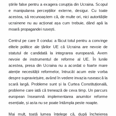
știrile false pentru a exagera corupția din Ucraina. Scopul
e manipularea percepțiilor externe, desigur. Cu toate
acestea, să recunoaștem că, de multe ori, nici autoritățile
ucrainene nu au acționat așa cum trebuie, dând apă la
moară propagandei rusești.
Centrul pe care îl conduc a făcut totul pentru a convinge
elitele politice ale țărilor UE că Ucraina are nevoie de
statutul de candidată la integrarea europeană. Avem
nevoie de instrumentul de reforme al UE. În lunile
acestea, presa din Ucraina nu a acordat o foarte mare
atenție necesității reformelor, întrucât acum este vorba
despre supraviețuire, având în vedere invazia rusească la
scară largă. Probleme sunt și la Curtea Constituțională,
probleme care iată că trenează de ceva timp. Un parcurs
european înseamnă implementarea anumitor reforme
esențiale, și asta nu se poate întâmpla peste noapte.
Mai mult, toată lumea înțelege că, după încheierea