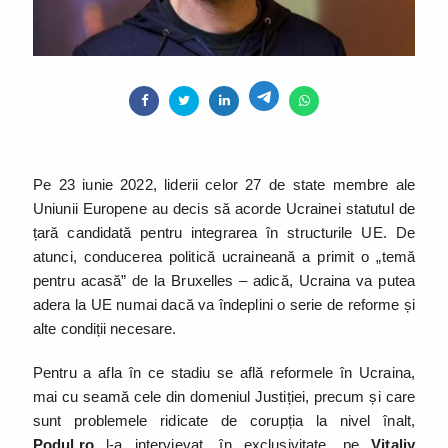
Pe 23 iunie 2022, liderii celor 27 de state membre ale
Uniunii Europene au decis să acorde Ucrainei statutul de
țară candidată pentru integrarea în structurile UE. De
atunci, conducerea politică ucraineană a primit o „temă
pentru acasă” de la Bruxelles – adică, Ucraina va putea
adera la UE numai dacă va îndeplini o serie de reforme și
alte condiții necesare.
Pentru a afla în ce stadiu se află reformele în Ucraina,
mai cu seamă cele din domeniul Justiției, precum și care
sunt problemele ridicate de corupția la nivel înalt,
Podul.ro
l-a intervievat, în exclusivitate, pe
Vitaliy