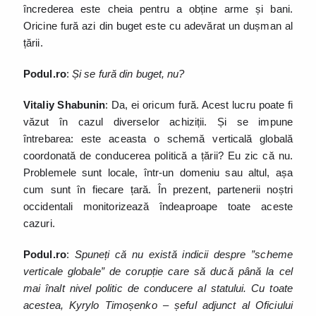
încrederea este cheia pentru a obține arme și bani.
Oricine fură azi din buget este cu adevărat un dușman al
țării.
Podul.ro
:
Și se fură din buget, nu?
Vitaliy Shabunin
: Da, ei oricum fură. Acest lucru poate fi
văzut în cazul diverselor achiziții. Și se impune
întrebarea: este aceasta o schemă verticală globală
coordonată de conducerea politică a țării? Eu zic că nu.
Problemele sunt locale, într-un domeniu sau altul, așa
cum sunt în fiecare țară. În prezent, partenerii noștri
occidentali monitorizează îndeaproape toate aceste
cazuri.
Podul.ro
:
Spuneți că nu există indicii despre ”scheme
verticale globale” de corupție care să ducă până la cel
mai înalt nivel politic de conducere al statului. Cu toate
acestea, Kyrylo Timoșenko – șeful adjunct al Oficiului