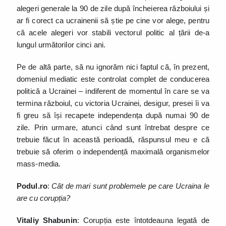
alegeri generale la 90 de zile după încheierea războiului și
ar fi corect ca ucrainenii să știe pe cine vor alege, pentru
că acele alegeri vor stabili vectorul politic al țării de-a
lungul următorilor cinci ani.
Pe de altă parte, să nu ignorăm nici faptul că, în prezent,
domeniul mediatic este controlat complet de conducerea
politică a Ucrainei – indiferent de momentul în care se va
termina războiul, cu victoria Ucrainei, desigur, presei îi va
fi greu să își recapete independența după numai 90 de
zile. Prin urmare, atunci când sunt întrebat despre ce
trebuie făcut în această perioadă, răspunsul meu e că
trebuie să oferim o independență maximală organismelor
mass-media.
Podul.ro
:
Cât de mari sunt problemele pe care Ucraina le
are cu corupția?
Vitaliy Shabunin
: Corupția este întotdeauna legată de