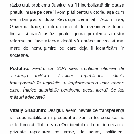
războiului, problema Justiției va fi hiperbolizată din cauza
prețului mare pe care îl vom plăti pentru victorie, așa cum
s-a întâmplat și după Revoluția Demnității. Acum însă,
Guvernul trăiește într-un orizont de evenimente foarte
limitat și dacă astăzi poate ignora problema acestor
reforme nu face altceva decât să amâne un val și mai
mare de nemulțumire pe care deja îl identificăm în
societate.
Podul.ro
:
Pentru ca SUA să-și continue oferirea de
asistență militară Ucrainei, republicanii solicită
transparență în legislație și implementarea unor norme
clare. Înțeleg autoritățile ucrainene acest lucru? Se iau
măsuri adecvate?
Vitaliy Shabunin
: Desigur, avem nevoie de transparență
și responsabilitate în procesul utilizării a tot ceea ce ne
este furnizat. Tot ce vrea Occidentul de la noi în ceea ce
privește raportarea pe arme, de acum, politicienii