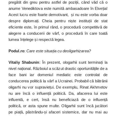
pregătit din greu pentru astfel de poziții, când văd că o
anume Venediktova este numită ambasadoare în Elveția!
Acest lucru este foarte demotivant, și nu este vorba doar
despre diplomați. Cheia pentru niște instituții de stat
eficiente este, în primul rând, o procedură competitivă de
alegere a conducerii de vârf, o procedură în care toată
lumea înțelege și respectă legea.
Podul.ro
:
Care este situația cu deoligarhizarea?
Vitaliy Shabunin
: În prezent, ologarhii sunt terminați la
nivel național. Războiul a scăzut drastic oportunitățile de a
face bani iar domeniul mediatic este controlat de
conducerea politică la vârf a Ucrainei. Probabil că bătrânii
oligarhi nu vor supraviețui. De exemplu, Rinat Akhmetov
nu are încă o influență politică. Da, afacerea lui este
influentă, e cert, însă nu beneficiază de o influență
politică, or asta spune multe. Oligarhii sunt încă jucători
pe piață, păstrându-și afaceri sistemice, dar nu mai au