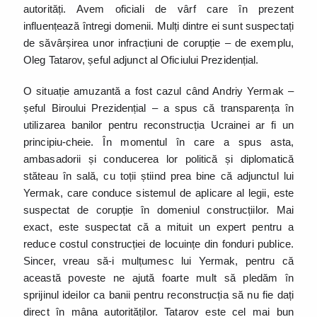
autorități. Avem oficiali de vârf care în prezent
influențează întregi domenii. Mulți dintre ei sunt suspectați
de săvârșirea unor infracțiuni de corupție – de exemplu,
Oleg Tatarov, șeful adjunct al Oficiului Prezidențial.
O situație amuzantă a fost cazul când Andriy Yermak –
șeful Biroului Prezidențial – a spus că transparența în
utilizarea banilor pentru reconstrucția Ucrainei ar fi un
principiu-cheie. În momentul în care a spus asta,
ambasadorii și conducerea lor politică și diplomatică
stăteau în sală, cu toții știind prea bine că adjunctul lui
Yermak, care conduce sistemul de aplicare al legii, este
suspectat de corupție în domeniul construcțiilor. Mai
exact, este suspectat că a mituit un expert pentru a
reduce costul construcției de locuințe din fonduri publice.
Sincer, vreau să-i mulțumesc lui Yermak, pentru că
această poveste ne ajută foarte mult să pledăm în
sprijinul ideilor ca banii pentru reconstrucția să nu fie dați
direct în mâna autorităților. Tatarov este cel mai bun