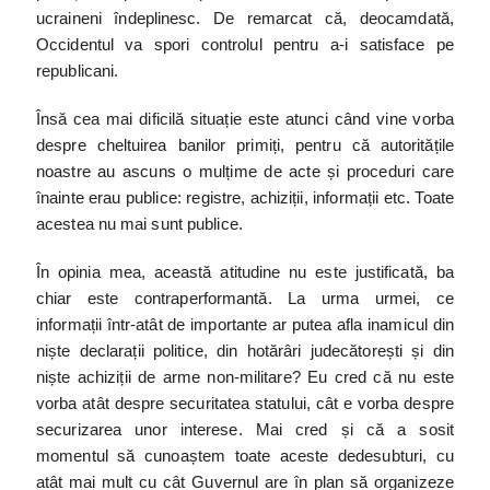
ucraineni îndeplinesc. De remarcat că, deocamdată,
Occidentul va spori controlul pentru a-i satisface pe
republicani.
Însă cea mai dificilă situație este atunci când vine vorba
despre cheltuirea banilor primiți, pentru că autoritățile
noastre au ascuns o mulțime de acte și proceduri care
înainte erau publice: registre, achiziții, informații etc. Toate
acestea nu mai sunt publice.
În opinia mea, această atitudine nu este justificată, ba
chiar este contraperformantă. La urma urmei, ce
informații într-atât de importante ar putea afla inamicul din
niște declarații politice, din hotărâri judecătorești și din
niște achiziții de arme non-militare? Eu cred că nu este
vorba atât despre securitatea statului, cât e vorba despre
securizarea unor interese. Mai cred și că a sosit
momentul să cunoaștem toate aceste dedesubturi, cu
atât mai mult cu cât Guvernul are în plan să organizeze