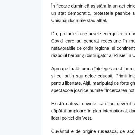
În fiecare duminică asistăm la un act cini
un stat democratic, protestele pașnice su
Chișinău lucrurile stau altfel.
Da, prețurile la resursele energetice au u
Covid care au generat recesiune în multe
nefavorabile de ordin regional și continent
războiul barbar și distrugător al Rusiei în
Aproape toată lumea înțelege acest lucru, î
și cei puțin sau deloc educați. Primii în
pentru libertate. Alții, manipulați de forțe gh
spectacole josnice numite "Încercarea hoți
Există câteva cuvinte care au devenit u
căpătat amploare în plan internațional, da
lideri politici din Vest.
Cuvântul e de origine rusească, de ac