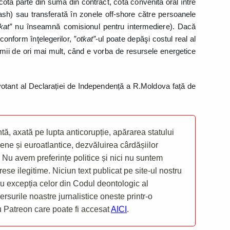
ota parte din suma din contract, cotă convenită oral între
ash) sau transferată în zonele off-shore către persoanele
kat”
nu înseamnă comisionul pentru intermediere). Dacă
 conform înţelegerilor,
”otkat”
-ul poate depăşi costul real al
mii de ori mai mult, când e vorba de resursele energetice
votant al Declarației de Independență a R.Moldova față de
ă, axată pe lupta anticorupție, apărarea statului
ene și euroatlantice, dezvăluirea cârdășiilor
 Nu avem preferințe politice și nici nu suntem
rese ilegitime. Niciun text publicat pe site-ul nostru
 cu excepția celor din Codul deontologic al
mersurile noastre jurnalistice oneste printr-o
ru Patreon care poate fi accesat
AICI
.