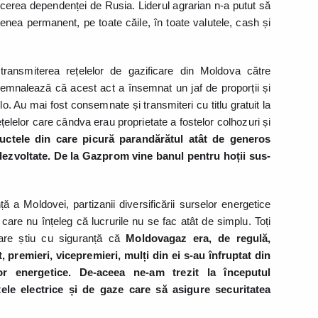
ucerea dependenței de Rusia. Liderul agrarian n-a putut să
nea permanent, pe toate căile, în toate valutele, cash și
transmiterea rețelelor de gazificare din Moldova către
mnalează că acest act a însemnat un jaf de proporții și
. Au mai fost consemnate și transmiteri cu titlu gratuit la
elelor care cândva erau proprietate a fostelor colhozuri și
ctele din care picură parandărătul atât de generos
i dezvoltate. De la Gazprom vine banul pentru hoții sus-
ă a Moldovei, partizanii diversificării surselor energetice
i care nu înțeleg că lucrurile nu se fac atât de simplu. Toți
oare știu cu siguranță că
Moldovagaz era, de regulă,
t, premieri, vicepremieri, mulți din ei s-au înfruptat din
r energetice.
De-aceea ne-am trezit la începutul
țele electrice și de gaze care să asigure securitatea