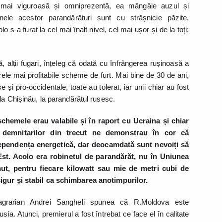
 mai viguroasă și omniprezentă, ea mângâie auzul și
ainele acestor parandărături sunt cu strășnicie păzite,
 s-a furat la cel mai înalt nivel, cel mai ușor și de la toți:
să, alții fugari, înțeleg că odată cu înfrângerea rușinoasă a
cele mai profitabile scheme de furt. Mai bine de 30 de ani,
 și pro-occidentale, toate au tolerat, iar unii chiar au fost
 la Chișinău, la parandărătul rusesc.
schemele erau valabile și în raport cu Ucraina și chiar
ea demnitarilor din trecut ne demonstrau în cor că
dependența energetică, dar deocamdată sunt nevoiți să
st. Acolo era robinetul de parandărăt, nu în Uniunea
nut, pentru fiecare kilowatt sau mie de metri cubi de
sigur și stabil ca schimbarea anotimpurilor.
 agrarian Andrei Sangheli spunea că R.Moldova este
a. Atunci, premierul a fost întrebat ce face el în calitate