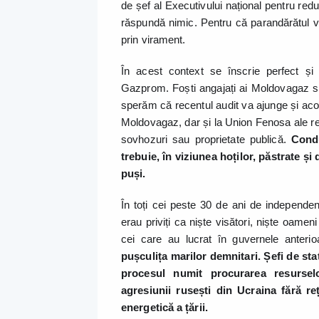
de șef al Executivului național pentru red
răspundă nimic. Pentru că parandărătul ve
prin virament.
În acest context se înscrie perfect și 
Gazprom. Foști angajați ai Moldovagaz se
sperăm că recentul audit va ajunge și acolo
Moldovagaz, dar și la Union Fenosa ale reț
sovhozuri sau proprietate publică.
Condu
trebuie, în viziunea hoților, păstrate ș
puși.
În toți cei peste 30 de ani de independenț
erau priviți ca niște visători, niște oamen
cei care au lucrat în guvernele anteri
pușculița marilor demnitari.
Șefi de sta
procesul numit procurarea resurselo
agresiunii rusești din Ucraina fără re
energetică a țării.