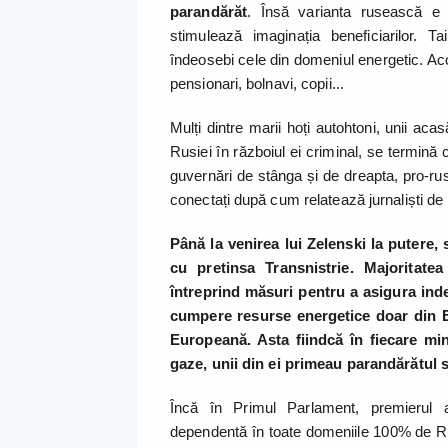
parandărăt
. Însă varianta rusească e
stimulează imaginația beneficiarilor. T
îndeosebi cele din domeniul energetic. Acolo
pensionari, bolnavi, copii...
Mulți dintre marii hoți autohtoni, unii aca
Rusiei în războiul ei criminal, se termină 
guvernări de stânga și de dreapta, pro-ruse
conectați după cum relatează jurnaliști de
Până la venirea lui Zelenski la putere, 
cu pretinsa Transnistrie. Majoritat
întreprind măsuri pentru a asigura in
cumpere resurse energetice doar din E
Europeană. Asta fiindcă în fiecare mi
gaze, unii din ei primeau parandărătul 
Încă în Primul Parlament, premierul
dependentă în toate domeniile 100% de Rusi