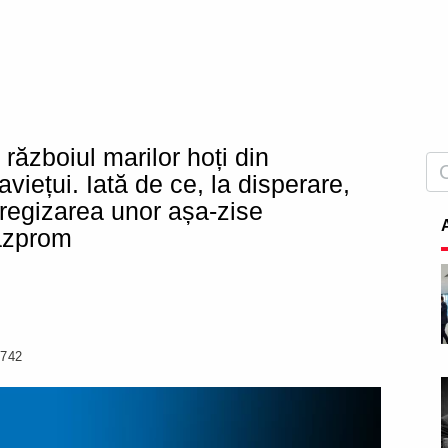
 războiul marilor hoți din
iețui. Iată de ce, la disperare,
 regizarea unor așa-zise
Gazprom
742