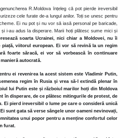
 îngenuncherea R.Moldova înțeleg că pot pierde ireversibil
curizeze cele furate de-a lungul anilor. Toți se unesc pentru
 scheme. Ei nu pot și nu vor să iasă personal pe baricade,
 și i-au adus la disperare. Marii hoți plătesc sume mici și
eresează soarta Ucrainei, nici chiar a Moldovei, nu îi
piață, viitorul european. Ei vor să revină la un regim
țară foarte săracă, ei vor să vorbească în continuare
 manieră autocrată.
ntru ei revenirea la acest sistem este Vladimir Putin,
semenea regim în Rusia și vrea să-l extindă plenar în
ul lui Putin este și războiul marilor hoți din Moldova
nt în disperare, de ce plătesc mitingurile de protest, de
. Ei pierd ireversibil o lume pe care o consideră unică
. Ei sunt gata să verse sângele unor oameni nevinovați,
emnitatea unui popor pentru a menține confortul celor
n furat.