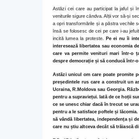
Astăzi cei care au participat la jaful și
veniturile sigure cândva. Alții vor să-și se
a opri transformările și a păstra vechile
însă se folosesc de cei pe care i-au jefuit
incită lumea la proteste.
Pe ei nu îi int
interesează libertatea sau economia de 
care va permite venituri mari într-o 
despre democrație și să conducă într-o
Astăzi unicul om care poate promite pe
președintele rus care a construit un a
Ucraina, R.Moldova sau Georgia. Război
pentru a supraviețui. Iată de ce hoții su
ce se unesc chiar dacă în trecut se urau
pentru a le satisface poftele și lăcomia
să vândă libertatea, independența și d
care nu știu altceva decât să trăiască di