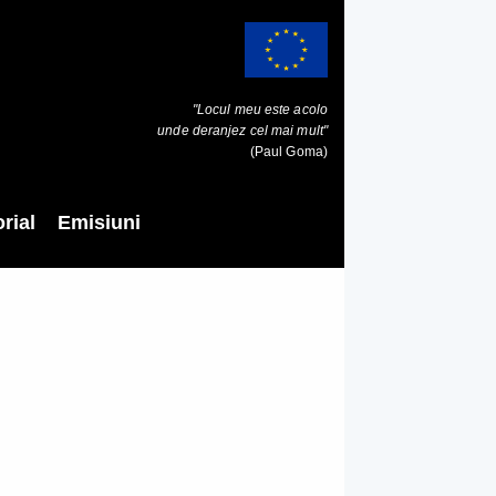
"Locul meu este acolo
unde deranjez cel mai mult"
(Paul Goma)
rial
Emisiuni