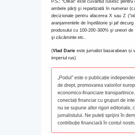
P.S.:
“Otkat”
este cuvântul rusesc pentru c
ambele părţi şi repartizată în numerar (c
decizionale pentru afacerea X sau Z (
”ot
aranjamentele de înşelătorie şi jaf decurg
produsului cu 100-200-300% şi uneori de 
şi zăcăminte etc.
(
Vlad Darie
este jurnalist basarabean și 
imperiul rus)
„Podul” este o publicație independent
de drept, promovarea valorilor europ
economico-financiare transpartinice.
conectați financiar cu grupuri de inte
nu se supune altor rigori editoriale,
jurnalistului. Ne puteți sprijini în de
contribuție financiară în contul nost