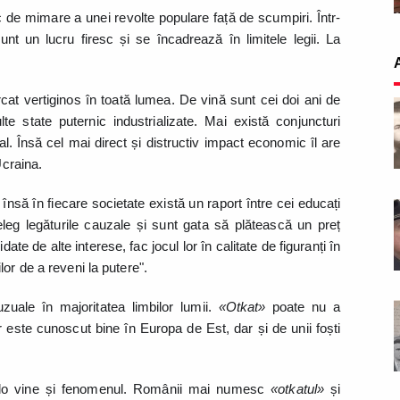
c de mimare a unei revolte populare față de scumpiri. Într-
nt un lucru firesc și se încadrează în limitele legii. La
rcat vertiginos în toată lumea. De vină sunt cei doi ani de
 state puternic industrializate. Mai există conjuncturi
al. Însă cel mai direct și distructiv impact economic îl are
 Ucraina.
nsă în fiecare societate există un raport între cei educați
țeleg legăturile cauzale și sunt gata să plătească un preț
idate de alte interese, fac jocul lor în calitate de figuranți în
lor de a reveni la putere".
zuale în majoritatea limbilor lumii.
«Otkat»
poate nu a
r este cunoscut bine în Europa de Est, dar și de unii foști
olo vine și fenomenul. Românii mai numesc
«otkatul»
și