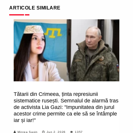
ARTICOLE SIMILARE
Tătarii din Crimeea, ținta represiunii
U
sistematice rusești. Semnalul de alarmă tras
au
de activista Lia Gazi: "Impunitatea din jurul
fe
acestor crime permite ca ele să se întâmple
co
iar și iar!"
Mircea Savin
Jun 2, 2026
1357