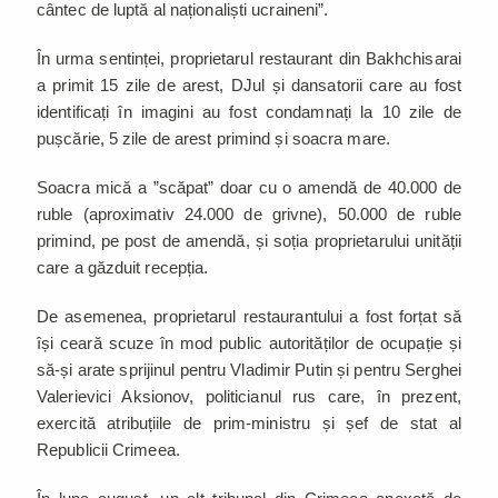
cântec de luptă al naționaliști ucraineni”.
În urma sentinței, proprietarul restaurant din Bakhchisarai
a primit 15 zile de arest, DJul și dansatorii care au fost
identificați în imagini au fost condamnați la 10 zile de
pușcărie, 5 zile de arest primind și soacra mare.
Soacra mică a ”scăpat” doar cu o amendă de 40.000 de
ruble (aproximativ 24.000 de grivne), 50.000 de ruble
primind, pe post de amendă, și soția proprietarului unității
care a găzduit recepția.
De asemenea, proprietarul restaurantului a fost forțat să
își ceară scuze în mod public autorităților de ocupație și
să-și arate sprijinul pentru Vladimir Putin și pentru Serghei
Valerievici Aksionov, politicianul rus care, în prezent,
exercită atribuțiile de prim-ministru și șef de stat al
Republicii Crimeea.