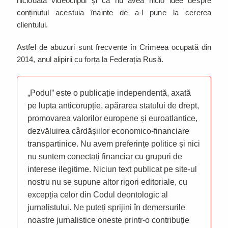
niciodată videoclipul și că nu avea nicio idee despre
conținutul acestuia înainte de a-l pune la cererea
clientului.
Astfel de abuzuri sunt frecvente în Crimeea ocupată din
2014, anul alipirii cu forța la Federația Rusă.
„Podul” este o publicație independentă, axată
pe lupta anticorupție, apărarea statului de drept,
promovarea valorilor europene și euroatlantice,
dezvăluirea cârdășiilor economico-financiare
transpartinice. Nu avem preferințe politice și nici
nu suntem conectați financiar cu grupuri de
interese ilegitime. Niciun text publicat pe site-ul
nostru nu se supune altor rigori editoriale, cu
excepția celor din Codul deontologic al
jurnalistului. Ne puteți sprijini în demersurile
noastre jurnalistice oneste printr-o contribuție