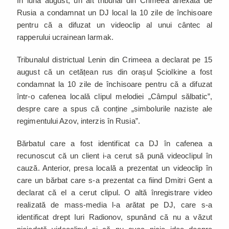
În luna august, un alt tribunal din Crimeea anexată de
Rusia a condamnat un DJ local la 10 zile de închisoare
pentru că a difuzat un videoclip al unui cântec al
rapperului ucrainean Iarmak.
Tribunalul districtual Lenin din Crimeea a declarat pe 15
august că un cetățean rus din orașul Șciolkine a fost
condamnat la 10 zile de închisoare pentru că a difuzat
într-o cafenea locală clipul melodiei „Câmpul sălbatic”,
despre care a spus că conține „simbolurile naziste ale
regimentului Azov, interzis în Rusia”.
Bărbatul care a fost identificat ca DJ în cafenea a
recunoscut că un client i-a cerut să pună videoclipul în
cauză. Anterior, presa locală a prezentat un videoclip în
care un bărbat care s-a prezentat ca fiind Dmitri Gent a
declarat că el a cerut clipul. O altă înregistrare video
realizată de mass-media l-a arătat pe DJ, care s-a
identificat drept Iuri Radionov, spunând că nu a văzut