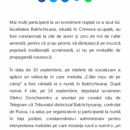
Mai mulți participanți la un eveniment nupțial ce a avut loc
localitatea Bakhchisarai, situată în Crimeea ocupată, au
fost condamnați la zile de arest și zeci de mii de ruble
amendă, pentru că și-au permis să dănțuiască pe muzică
populară tradițională ucraineană, și nu pe melodiile de
propagandă rusească.
În data de 10 septembrie, pe rețelele de socializare a
apărut un videoclip în care melodia „Călin roșu de pe
câmp” a fost cântată la o nuntă în Bakhchisarai. După
numai 4 zile, pe 14 septembrie, deputatul ucrainean
Oleksi Goncharenko a anunțat pe canalul său de
Telegram că Tribunalul districtual Bakhchysaray, controlat
de Rusia, i-a adus pe organizatorii și participanții la nuntă
în fața justiției, condamnându-i administrativ pentru
interpretarea melodiei pe care instanța rusă a numit-o „un