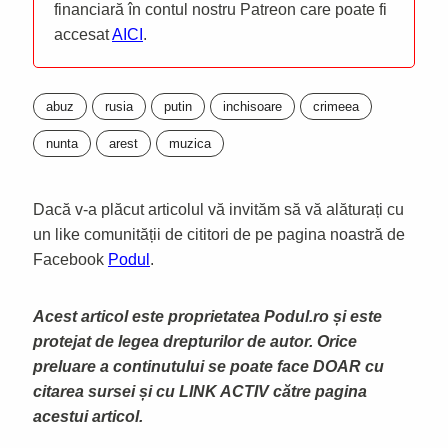
financiară în contul nostru Patreon care poate fi
accesat
AICI
.
abuz
rusia
putin
inchisoare
crimeea
nunta
arest
muzica
Dacă v-a plăcut articolul vă invităm să vă alăturați cu
un like comunității de cititori de pe pagina noastră de
Facebook
Podul
.
Acest articol este proprietatea Podul.ro și este
protejat de legea drepturilor de autor. Orice
preluare a continutului se poate face DOAR cu
citarea sursei și cu LINK ACTIV către pagina
acestui articol.