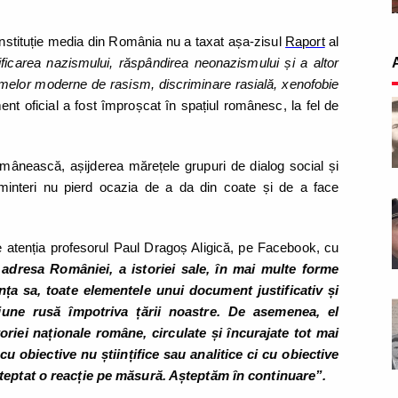
 instituție media din România nu a taxat așa-zisul
Raport
al
rificarea nazismului, răspândirea neonazismului și a altor
ormelor moderne de rasism, discriminare rasială, xenofobie
nt oficial a fost împroșcat în spațiul românesc, la fel de
omânească, așijderea mărețele grupuri de dialog social și
e altminteri nu pierd ocazia de a da din coate și de a face
e atenția profesorul Paul Dragoș Aligică, pe Facebook, cu
 adresa României, a istoriei sale, în mai multe forme
ența sa, toate elementele unui document justificativ și
iune rusă împotriva țării noastre. De asemenea, el
oriei naționale române, circulate și încurajate tot mai
cu obiective nu științifice sau analitice ci cu obiective
șteptat o reacție pe măsură. Așteptăm în continuare”.