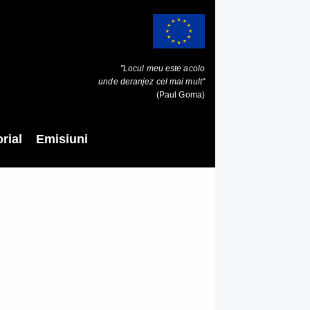
"Locul meu este acolo
unde deranjez cel mai mult"
(Paul Goma)
rial
Emisiuni