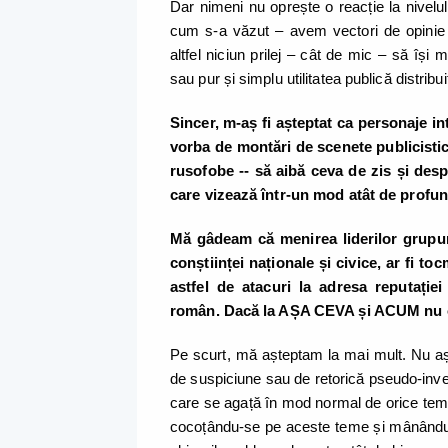
Dar nimeni nu oprește o reacție la nivelul 
cum s-a văzut – avem vectori de opinie î
altfel niciun prilej – cât de mic – să își 
sau pur și simplu utilitatea publică distrib
Sincer, m-aș fi așteptat ca personaje int
vorba de montări de scenete publicisti
rusofobe -- să aibă ceva de zis și desp
care vizează într-un mod atât de profu
Mă gâdeam că menirea liderilor grupur
conștiinței naționale și civice, ar fi t
astfel de atacuri la adresa reputației 
român. Dacă la AȘA CEVA și ACUM nu o f
Pe scurt, mă așteptam la mai mult. Nu aș
de suspiciune sau de retorică pseudo-inves
care se agață în mod normal de orice temă 
cocoțându-se pe aceste teme și mânându-le