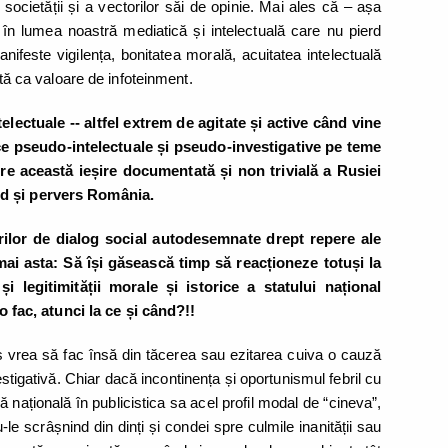
societății și a vectorilor săi de opinie. Mai ales că – așa
n lumea noastră mediatică și intelectuală care nu pierd
manifeste vigilența, bonitatea morală, acuitatea intelectuală
uită ca valoare de infoteinment.
electuale -- altfel extrem de agitate și active când vine
ce pseudo-intelectuale și pseudo-investigative pe teme
re această ieșire documentată și non trivială a Rusiei
nd și pervers România.
ilor de dialog social autodesemnate drept repere ale
ocmai asta: Să își găsească timp să reacționeze totuși la
și legitimității morale și istorice a statului național
ac, atunci la ce și când?!!
 vrea să fac însă din tăcerea sau ezitarea cuiva o cauză
tigativă. Chiar dacă incontinența și oportunismul febril cu
națională în publicistica sa acel profil modal de “cineva”,
 scrâșnind din dinți și condei spre culmile inanității sau