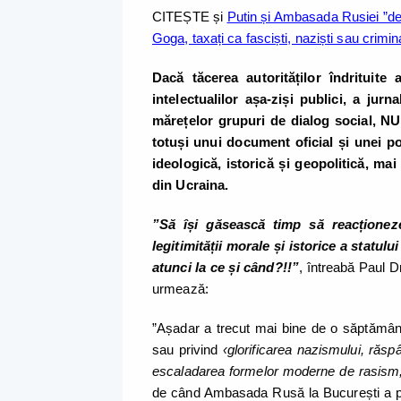
CITEȘTE și
Putin și Ambasada Rusiei ”den
Goga, taxați ca fasciști, naziști sau crimin
Dacă tăcerea autorităților îndrituite
intelectualilor așa-ziși publici, a jurn
mărețelor grupuri de dialog social, NU
totuși unui document oficial și unei po
ideologică, istorică și geopolitică, ma
din Ucraina.
”Să își găsească timp să reacționeze 
legitimității morale și istorice a stat
atunci la ce și când?!!”
, întreabă Paul D
urmează:
”Așadar a trecut mai bine de o săptămân
sau privind
‹glorificarea nazismului, răsp
escaladarea formelor moderne de rasism, d
de când Ambasada Rusă la București a pro