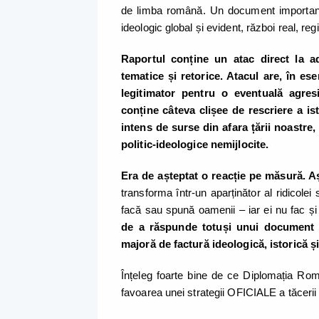
de limba română. Un document important,
ideologic global și evident, război real, reg
Raportul conține un atac direct la a
tematice și retorice. Atacul are, în es
legitimator pentru o eventuală agres
conține câteva clișee de rescriere a ist
intens de surse din afara țării noastre, 
politic-ideologice nemijlocite.
Era de așteptat o reacție pe măsură. A
transforma într-un aparținător al ridicolei
facă sau spună oamenii – iar ei nu fac și
de a răspunde totuși unui document of
majoră de factură ideologică, istorică și
Înțeleg foarte bine de ce Diplomația Româ
favoarea unei strategii OFICIALE a tăcerii 