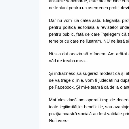
abisurile șablonarde, este atât de bine cu
de tentant pentru un asemenea profil,
devi
Dar nu vom lua calea asta. Eleganța, prof
pentru politica editorială a revistelor un
pentru public, față de care înțelegem că
temelor cu care ne ilustram, NU ne lasă să
Ni s-a dat ocazia să o facem. Am arătat
văd de treaba mea.
Și îndrăznesc să sugerez modest ca și alț
se va trage o linie, vom fi judecați nu dup
pe Facebook. Și mi-e teamă că de la o anu
Mai ales dacă am operat timp de deceni
toate legitimitățile, beneficiile, sau avant
poziția noastră socială au fost validate pr
Nu invers.