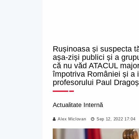
Rușinoasa și suspecta tăc
așa-ziși publici și a grup
că nu văd ATACUL major 
împotriva României și a i
profesorului Paul Dragoș
Actualitate Internă
Alex Miclovan
Sep 12, 2022 17:04