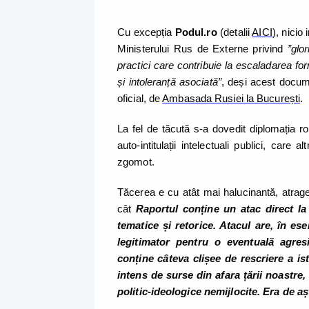
Cu excepția
Podul.ro
(detalii
AICI
), nicio
Ministerului Rus de Externe privind
”glo
practici care contribuie la escaladarea f
și intoleranță asociată”
, deși acest docume
oficial, de
Ambasada Rusiei la București
.
La fel de tăcută s-a dovedit diplomația r
auto-intitulații intelectuali publici, car
zgomot.
Tăcerea e cu atât mai halucinantă, atrag
cât
Raportul conține un atac direct la
tematice și retorice. Atacul are, în es
legitimator pentru o eventuală agres
conține câteva clișee de rescriere a ist
intens de surse din afara țării noastre, 
politic-ideologice nemijlocite. Era de a