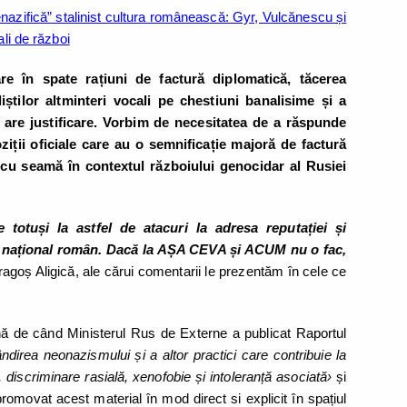
azifică” stalinist cultura românească: Gyr, Vulcănescu și
ali de război
 are în spate rațiuni de factură diplomatică, tăcerea
aliștilor altminteri vocali pe chestiuni banalisime și a
 are justificare. Vorbim de necesitatea de a răspunde
ziții oficiale care au o semnificație majoră de factură
i cu seamă în contextul războiului genocidar al Rusiei
totuși la astfel de atacuri la adresa reputației și
ului național român. Dacă la AȘA CEVA și ACUM nu o fac,
ragoș Aligică, ale cărui comentarii le prezentăm în cele ce
ă de când Ministerul Rus de Externe a publicat Raportul
ândirea neonazismului și a altor practici care contribuie la
iscriminare rasială, xenofobie și intoleranță asociată›
și
movat acest material în mod direct si explicit în spațiul