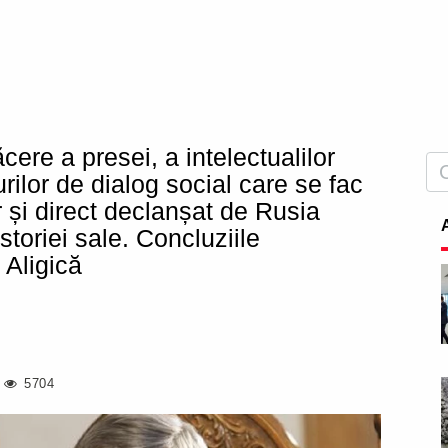
ere a presei, a intelectualilor
urilor de dialog social care se fac
și direct declanșat de Rusia
storiei sale. Concluziile
 Aligică
5704