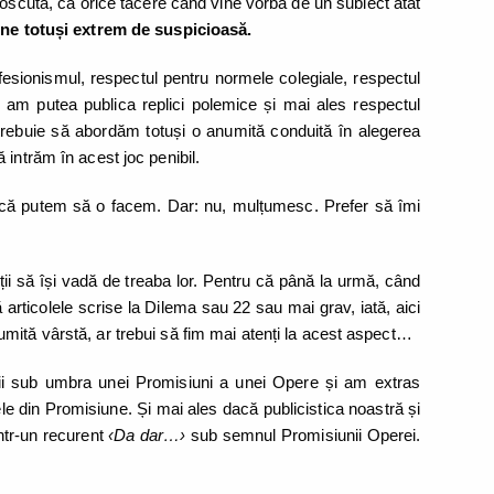
noscută, ca orice tăcere când vine vorba de un subiect atât
ne totuși extrem de suspicioasă.
esionismul, respectul pentru normele colegiale, respectul
de am putea publica replici polemice și mai ales respectul
 trebuie să abordăm totuși o anumită conduită în alegerea
 intrăm în acest joc penibil.
 că putem să o facem. Dar: nu, mulțumesc. Prefer să îmi
ii să își vadă de treaba lor. Pentru că până la urmă, când
ă articolele scrise la Dilema sau 22 sau mai grav, iată, aici
mită vârstă, ar trebui să fim mai atenți la acest aspect…
i sub umbra unei Promisiuni a unei Opere și am extras
ajele din Promisiune. Și mai ales dacă publicistica noastră și
intr-un recurent
‹Da dar…›
sub semnul Promisiunii Operei.