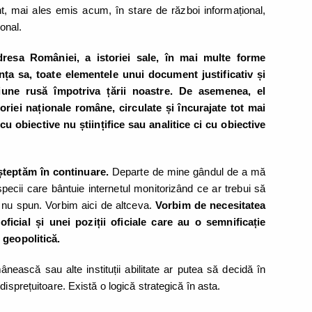
 mai ales emis acum, în stare de război informațional,
ional.
dresa României, a istoriei sale, în mai multe forme
ența sa, toate elementele unui document justificativ și
iune rusă împotriva țării noastre. De asemenea, el
oriei naționale române, circulate și încurajate tot mai
cu obiective nu științifice sau analitice ci cu obiective
șteptăm în continuare.
Departe de mine gândul de a mă
 specii care bântuie internetul monitorizând ce ar trebui să
 nu spun. Vorbim aici de altceva.
Vorbim de necesitatea
icial și unei poziții oficiale care au o semnificație
 geopolitică.
nească sau alte instituții abilitate ar putea să decidă în
disprețuitoare. Există o logică strategică în asta.