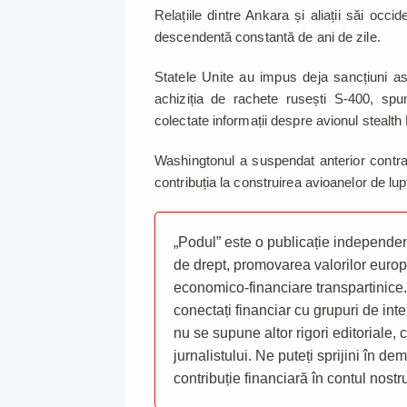
Relațiile dintre Ankara și aliații săi occi
descendentă constantă de ani de zile.
Statele Unite au impus deja sancțiuni as
achiziția de rachete rusești S-400, spu
colectate informații despre avionul stealt
Washingtonul a suspendat anterior contrac
contribuția la construirea avioanelor de lu
„Podul” este o publicație independent
de drept, promovarea valorilor europ
economico-financiare transpartinice.
conectați financiar cu grupuri de inte
nu se supune altor rigori editoriale,
jurnalistului. Ne puteți sprijini în de
contribuție financiară în contul nost