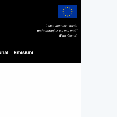
"Locul meu este acolo
unde deranjez cel mai mult"
(Paul Goma)
rial
Emisiuni