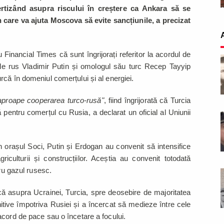
rtizând asupra riscului în creștere ca Ankara să se
 care va ajuta Moscova să evite sancțiunile, a precizat
u Financial Times că sunt îngrijorați referitor la acordul de
tele rus Vladimir Putin și omologul său turc Recep Tayyip
că în domeniul comerțului și al energiei.
aproape cooperarea turco-rusă"
, fiind îngrijorată că Turcia
 pentru comerțul cu Rusia, a declarat un oficial al Uniunii
în orașul Soci, Putin și Erdogan au convenit să intensifice
griculturii și construcțiilor. Aceștia au convenit totodată
tru gazul rusesc.
ă asupra Ucrainei, Turcia, spre deosebire de majoritatea
itive împotriva Rusiei și a încercat să medieze între cele
cord de pace sau o încetare a focului.