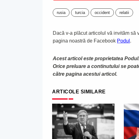
rusia
turcia
occident
relatii
Dacă v-a plăcut articolul vă invităm să vă
pagina noastră de Facebook
Podul
.
Acest articol este proprietatea Podul.
Orice preluare a continutului se poa
către pagina acestui articol.
ARTICOLE SIMILARE