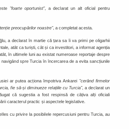
este
"foarte oportunist"
, a declarat un alt oficial pentru
enție preocupărilor noastre"
, a completat acesta.
u, a declarat în martie că țara sa îi va primi pe oligarhii
le, atât ca turiști, cât și ca investitori, a informat agenția
tât, în ultimele luni au existat numeroase reportaje despre
tea navigând spre Turcia în încercarea de a evita sancțiunile
siei ar putea acționa împotriva Ankarei
"cerând firmelor
urcia, fie să-și diminueze relațiile cu Turcia"
, a declarat un
ăugat că sugestia a fost respinsă de câțiva alți oficiali
ii caracterul practic și aspectele legislative.
elles cu privire la posibilele repercusiuni pentru Turcia, au