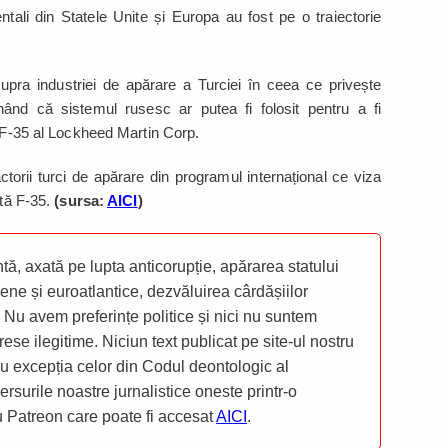
dentali din Statele Unite și Europa au fost pe o traiectorie
upra industriei de apărare a Turciei în ceea ce privește
nând că sistemul rusesc ar putea fi folosit pentru a fi
h F-35 al Lockheed Martin Corp.
torii turci de apărare din programul internațional ce viza
ptă F-35.
(sursa:
AICI
)
ă, axată pe lupta anticorupție, apărarea statului
ene și euroatlantice, dezvăluirea cârdășiilor
 Nu avem preferințe politice și nici nu suntem
rese ilegitime. Niciun text publicat pe site-ul nostru
 cu excepția celor din Codul deontologic al
mersurile noastre jurnalistice oneste printr-o
ru Patreon care poate fi accesat
AICI
.