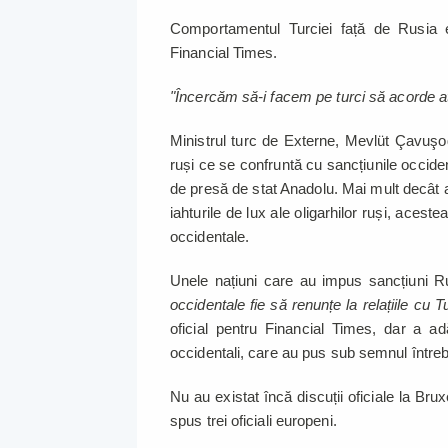
Comportamentul Turciei față de Rusia 
Financial Times.
"Încercăm să-i facem pe turci să acorde at
Ministrul turc de Externe, Mevlüt Çavuşoğl
ruși ce se confruntă cu sancțiunile occidenta
de presă de stat Anadolu. Mai mult decât a
iahturile de lux ale oligarhilor ruși, aces
occidentale.
Unele națiuni care au impus sancțiuni Ru
occidentale fie să renunțe la relațiile cu T
oficial pentru Financial Times, dar a ad
occidentali, care au pus sub semnul întrebăr
Nu au existat încă discuții oficiale la Brux
spus trei oficiali europeni.