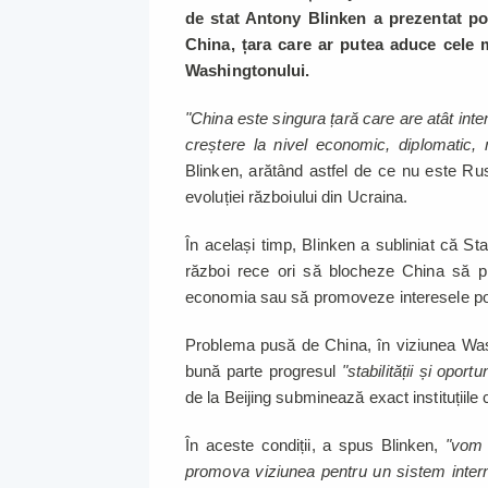
de stat Antony Blinken a prezentat po
China, țara care ar putea aduce cele m
Washingtonului.
"China este singura țară care are atât inte
creștere la nivel economic, diplomatic, 
Blinken, arătând astfel de ce nu este Ru
evoluției războiului din Ucraina.
În același timp, Blinken a subliniat că St
război rece ori să blocheze China să pr
economia sau să promoveze interesele p
Problema pusă de China, în viziunea Wash
bună parte progresul
"stabilității și oportun
de la Beijing subminează exact instituțiile
În aceste condiții, a spus Blinken,
"vom m
promova viziunea pentru un sistem interna