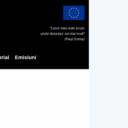
"Locul meu este acolo
unde deranjez cel mai mult"
(Paul Goma)
rial
Emisiuni