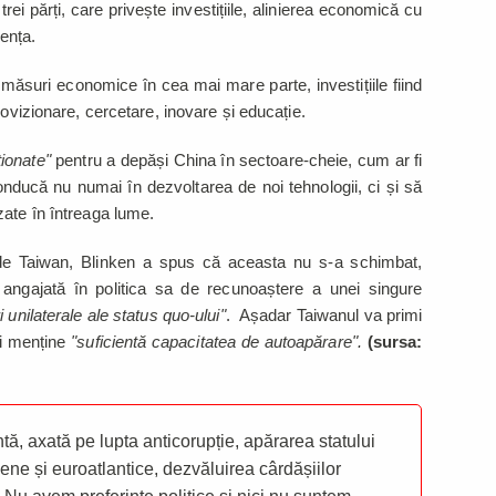
trei părți, care privește investițiile, alinierea economică cu
urența.
măsuri economice în cea mai mare parte, investițiile fiind
rovizionare, cercetare, inovare și educație.
ționate"
pentru a depăși China în sectoare-cheie, cum ar fi
onducă nu numai în dezvoltarea de noi tehnologii, ci și să
zate în întreaga lume.
ă de Taiwan, Blinken a spus că aceasta nu s-a schimbat,
angajată în politica sa de recunoaștere a unei singure
 unilaterale ale status quo-ului"
. Așadar Taiwanul va primi
și menține
"suficientă capacitatea de autoapărare".
(sursa:
ă, axată pe lupta anticorupție, apărarea statului
ene și euroatlantice, dezvăluirea cârdășiilor