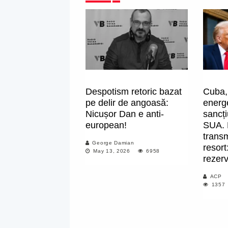
Despotism retoric bazat
Cuba, 
pe delir de angoasă:
energ
Nicușor Dan e anti-
sancț
european!
SUA. 
transm
George Damian
resor
May 13, 2026
6958
rezerv
ACP
1357