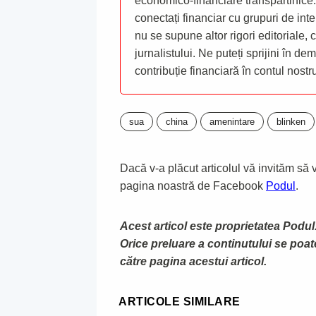
economico-financiare transpartinice.
conectați financiar cu grupuri de inte
nu se supune altor rigori editoriale,
jurnalistului. Ne puteți sprijini în de
contribuție financiară în contul nost
sua
china
amenintare
blinken
Dacă v-a plăcut articolul vă invităm să vă
pagina noastră de Facebook
Podul
.
Acest articol este proprietatea Podul.
Orice preluare a continutului se poa
către pagina acestui articol.
ARTICOLE SIMILARE