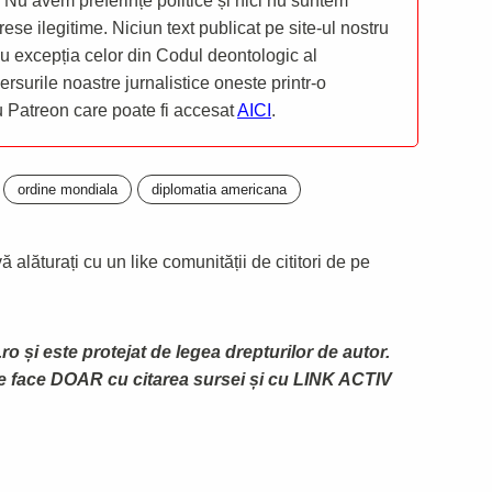
 Nu avem preferințe politice și nici nu suntem
rese ilegitime. Niciun text publicat pe site-ul nostru
 cu excepția celor din Codul deontologic al
mersurile noastre jurnalistice oneste printr-o
ru Patreon care poate fi accesat
AICI
.
ordine mondiala
diplomatia americana
 alăturați cu un like comunității de cititori de pe
ro și este protejat de legea drepturilor de autor.
te face DOAR cu citarea sursei și cu LINK ACTIV