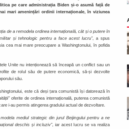
litica pe care administrația Biden și-o asumă față de
ai mari amenințări ordinii internaționale, în viziunea
nția de a remodela ordinea internațională, cât și o putere în
militar și tehnologic pentru a face acest lucru"
, a spus
sia cea mai mare preocupare a Washingtonului, în pofida
atele Unite nu intenționează să înceapă un conflict sau un
ofite de rolul său de putere economică, să-și dezvolte
oporului său.
ingtonului, este că deși țara comunistă își datorează în
ității"
oferite de ordinea internațională, puterea comunistă
 care i-au permis atingerea gradului actual de dezvoltare.
odela mediul strategic din jurul Beijingului pentru a ne
țional deschis și incluziv"
, iar acest lucru se va realiza