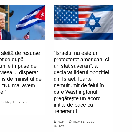
sleită de resurse
"Israelul nu este un
etice după
protectorat american, ci
iunile impuse de
un stat suveran", a
Mesajul disperat
declarat liderul opoziției
is de ministrul de
din Israel, foarte
t: "Nu mai avem
nemulțumit de felul în
e!"
care Washingtonul
pregătește un acord
May 15, 2026
inițial de pace cu
Teheranul
ACP
May 31, 2026
707