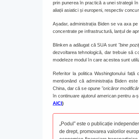
prin punerea în practică a unei strategii în 
aliații asiatici și europeni, respectiv conc
Așadar, administrația Biden se va axa pe 
concentrate pe infrastructură, lanțul de ap
Blinken a adăugat că SUA sunt
"bine pozi
dezvoltarea tehnologică, dar trebuie să c
modeleze modul în care acestea sunt utili
Referitor la politica Washingtonului faț
menționând că administrația Biden este 
China, dar că se opune
"oricăror modificări
în continuare ajutorul american pentru a-
AICI
)
„Podul” este o publicație independent
de drept, promovarea valorilor europ