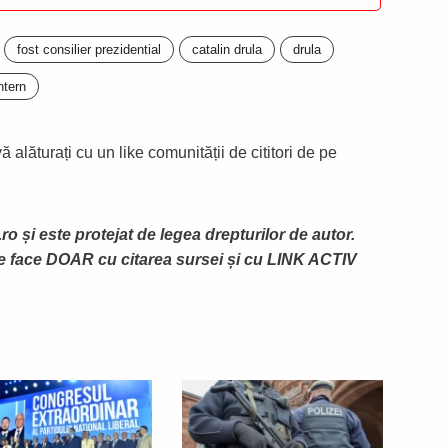
fost consilier prezidential
catalin drula
drula
ntern
 alăturați cu un like comunității de cititori de pe
ro și este protejat de legea drepturilor de autor.
te face DOAR cu citarea sursei și cu LINK ACTIV