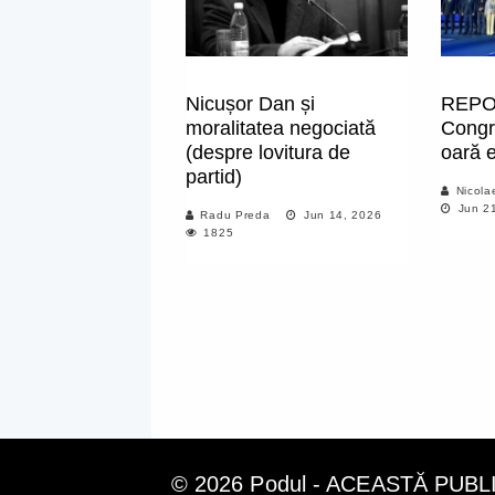
Nicușor Dan și
REPO
moralitatea negociată
Congr
(despre lovitura de
oară 
partid)
Nicola
Jun 21
Radu Preda
Jun 14, 2026
1825
© 2026 Podul - ACEASTĂ PUB