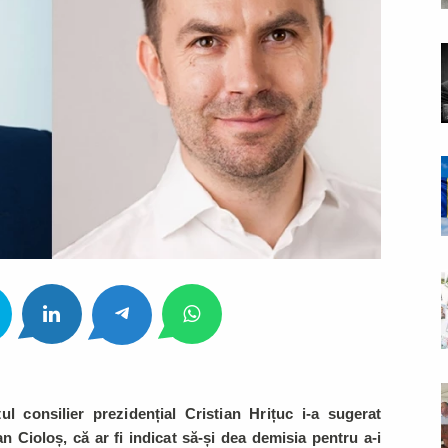
ul consilier prezidențial Cristian Hrițuc i-a sugerat
an Cioloș, că ar fi indicat să-și dea demisia pentru a-i