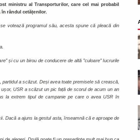
fost ministru al Transporturilor, care cel mai probabil
în rândul cetățenilor.
 se votează programul său, acesta spune că pleacă din
a.
e” și cu un birou de conducere de altă ”culoare” lucrurile
 partidul a scăzut. Deși avea toate premisele să crească,
de ușor, USR a scăzut un pic față de scorul de acum un an
dus la extrem tipul de campanie pe care o avea USR în
izii. Dacă a ajuns la gestul asta, înseamnă că e aproape de
i de alegeri. Drulă poate fi un președinte mult mai bun ca