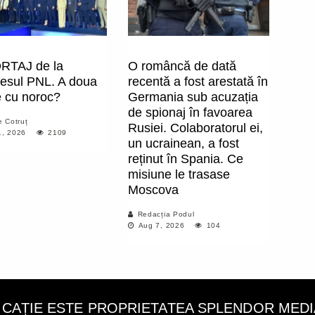
RTAJ de la
O româncă de dată
esul PNL. A doua
recentă a fost arestată în
e cu noroc?
Germania sub acuzația
de spionaj în favoarea
e Cotruț
Rusiei. Colaboratorul ei,
, 2026
2109
un ucrainean, a fost
reținut în Spania. Ce
misiune le trasase
Moscova
Redacția Podul
Aug 7, 2026
104
LICAȚIE ESTE PROPRIETATEA SPLENDOR MEDIA C