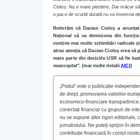
Cioloș. Nu e mare pierdere. Dar măcar să
o pace de scurtă durată nu va însemna dec
Reiterăm că Dacian Cioloș a anunțat 
Național că va demisiona din funcția
conține mai multe schimbări radicale și
atras atenția că Dacian Cioloș vrea să p
mare parte din deciziile USR să fie luate
neacceptat".
(mai multe detalii
AICI
)
„Podul” este o publicație independent
de drept, promovarea valorilor europ
economico-financiare transpartinice.
conectați financiar cu grupuri de inte
nu se supune altor rigori editoriale,
jurnalistului. Ne puteți sprijini în de
contribuție financiară în contul nost