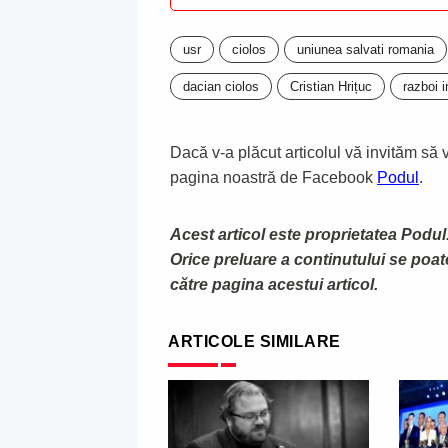
usr
ciolos
uniunea salvati romania
dacian ciolos
Cristian Hrițuc
razboi i
Dacă v-a plăcut articolul vă invităm să vă
pagina noastră de Facebook
Podul
.
Acest articol este proprietatea Podul.
Orice preluare a continutului se poa
către pagina acestui articol.
ARTICOLE SIMILARE