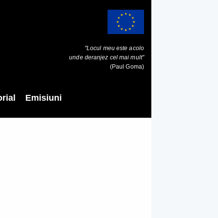
"Locul meu este acolo
unde deranjez cel mai mult"
(Paul Goma)
rial
Emisiuni