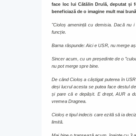
face loc lui Cătălin Drulă, deputat și 
beneficiază de o imagine mult mai bună 
"Cioloș amenință cu demisia. Dacă nu i
funcție.
Barna răspunde: Aici e USR, nu merge aș
Sincer acum, cu un președinte de o ”culoar
nu pot merge spre bine.
De când Cioloș a câștigat puterea în USR,
deși lucrul acesta se putea face destul 
și pare că e depășit. E drept, AUR a 
vremea Dragnea.
Cioloș e tipul indecis care ezită să ia dec
limită.
Mai bine o tranșează acum, înainte cu 3 an