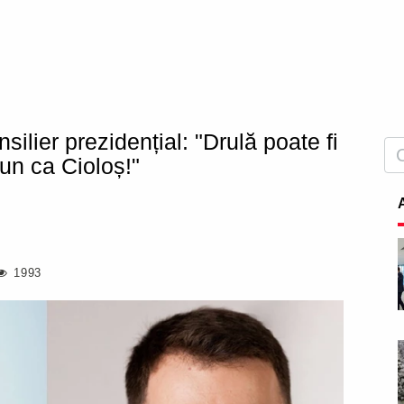
silier prezidențial: "Drulă poate fi
un ca Cioloș!"
1993