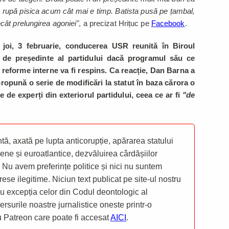
 rupă pisica acum cât mai e timp. Batista pusă pe țambal,
ât prelungirea agoniei"
, a precizat Hrițuc pe
Facebook
.
joi, 3 februarie, conducerea USR reunită în Biroul
 de președinte al partidului dacă programul său ce
 reforme interne va fi respins.
Ca reacție, Dan Barna a
ropună o serie de modificări la statut în baza cărora o
 de experți din exteriorul partidului, ceea ce ar fi
"de
ă, axată pe lupta anticorupție, apărarea statului
ene și euroatlantice, dezvăluirea cârdășiilor
 Nu avem preferințe politice și nici nu suntem
rese ilegitime. Niciun text publicat pe site-ul nostru
 cu excepția celor din Codul deontologic al
mersurile noastre jurnalistice oneste printr-o
ru Patreon care poate fi accesat
AICI
.