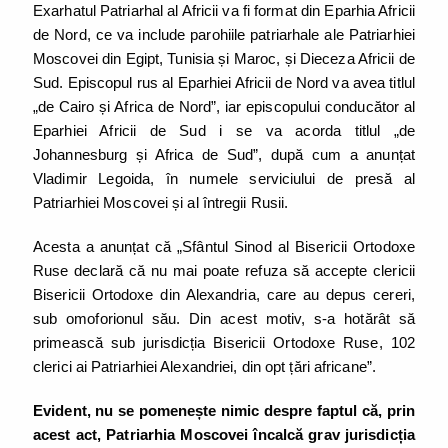
Exarhatul Patriarhal al Africii va fi format din Eparhia Africii
de Nord, ce va include parohiile patriarhale ale Patriarhiei
Moscovei din Egipt, Tunisia și Maroc, și Dieceza Africii de
Sud. Episcopul rus al Eparhiei Africii de Nord va avea titlul
„de Cairo și Africa de Nord”, iar episcopului conducător al
Eparhiei Africii de Sud i se va acorda titlul „de
Johannesburg și Africa de Sud”, după cum a anunțat
Vladimir Legoida, în numele serviciului de presă al
Patriarhiei Moscovei și al întregii Rusii.
Acesta a anunțat că „Sfântul Sinod al Bisericii Ortodoxe
Ruse declară că nu mai poate refuza să accepte clericii
Bisericii Ortodoxe din Alexandria, care au depus cereri,
sub omoforionul său. Din acest motiv, s-a hotărât să
primească sub jurisdicția Bisericii Ortodoxe Ruse, 102
clerici ai Patriarhiei Alexandriei, din opt țări africane”.
Evident, nu se pomenește nimic despre faptul că, prin
acest act, Patriarhia Moscovei încalcă grav jurisdicția