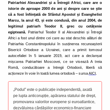
Patriarhiei Alexandriei și a Întregii Africi, care are o
istorie de aproape 2000 de ani și despre care se știe
că a fost înființată de Sfântul Apostol și Evanghelist
Marcu, la anul 43, și este condusă, din anul 2004, de
legitimul patriarh Teodor II, grec cu cetățenie
egipteană.
Patriarhul Teodor II al Alexandriei și Întregii
Africi a fost unul dintre cei care au stat deschis alături de
Patriarhia Constantinopolului în susținerea recunoașterii
Bisericii Ortodoxe a Ucrainei, care a primit tomosul
autocefaliei în 5 ianuarie 2019, act care a declanșat
mișcarea Patriarhiei Moscovei, ce se visează A treia
Romă, conducătoare a întregii Ortodoxii, liberă să
acționeze în voie în toată lumea ortodoxă – sursa
AICI
.
„Podul” este o publicație independentă, axată
pe lupta anticorupție, apărarea statului de drept,
promovarea valorilor europene și euroatlantice,
dezvăluirea cârdășiilor economico-financiare