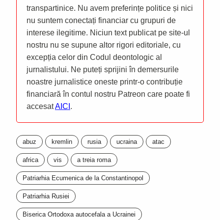
transpartinice. Nu avem preferințe politice și nici
nu suntem conectați financiar cu grupuri de
interese ilegitime. Niciun text publicat pe site-ul
nostru nu se supune altor rigori editoriale, cu
excepția celor din Codul deontologic al
jurnalistului. Ne puteți sprijini în demersurile
noastre jurnalistice oneste printr-o contribuție
financiară în contul nostru Patreon care poate fi
accesat
AICI
.
abuz
kremlin
rusia
ucraina
atac
africa
vis
a treia roma
Patriarhia Ecumenica de la Constantinopol
Patriarhia Rusiei
Biserica Ortodoxa autocefala a Ucrainei