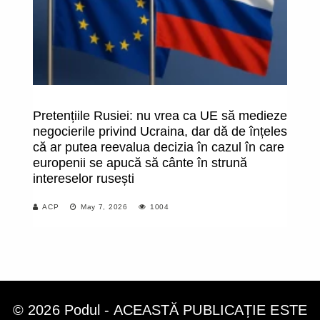
Pretențiile Rusiei: nu vrea ca UE să medieze
Vi
negocierile privind Ucraina, dar dă de înțeles
că ar putea reevalua decizia în cazul în care
europenii se apucă să cânte în strună
intereselor rusești
ACP
May 7, 2026
1004
© 2026 Podul - ACEASTĂ PUBLICAȚIE ESTE