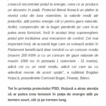
crească necontrolat prețul la energie, ceea ce ar produce
un dezastru în piață. Proiectul liberal fixează un plafon la
nivelul celui din luna noiembrie, la valorile medii ale
prețurilor, atât pentru energie cât și pentru gaze naturale.
Astfel, compensăm de la buget pierderile pe care le-ar
putea avea furnizorii, însă în același timp supraveghem
prețul prin instituirea unui mecanism de control. Cel mai
important însă, de această lege care se votează astăzi în
Parlament beneficiază doar românii cu un consum mediu
(maxim 200 KWh și cu un consum de gaze naturale de
maxim 1000 mc în perioada 1 noiembrie - 31 martie),
adică cei cu un venit mediu, adică cei care au cu
adevărat nevoie de acest sprijin"
, a subliniat Bogdan
Huțucă, președintele Comisiei Buget, Finanțe, Bănci.
Tot în privința proiectului PSD, Huțucă a atras atenția
că ar putea crea tensiuni în piața de energie atât pe
termen scurt, cât și pe termen lung.