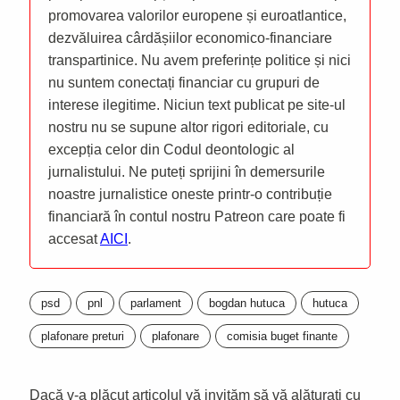
promovarea valorilor europene și euroatlantice,
dezvăluirea cârdășiilor economico-financiare
transpartinice. Nu avem preferințe politice și nici
nu suntem conectați financiar cu grupuri de
interese ilegitime. Niciun text publicat pe site-ul
nostru nu se supune altor rigori editoriale, cu
excepția celor din Codul deontologic al
jurnalistului. Ne puteți sprijini în demersurile
noastre jurnalistice oneste printr-o contribuție
financiară în contul nostru Patreon care poate fi
accesat
AICI
.
psd
pnl
parlament
bogdan hutuca
hutuca
plafonare preturi
plafonare
comisia buget finante
Dacă v-a plăcut articolul vă invităm să vă alăturați cu