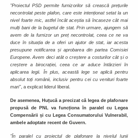
"Proiectul PSD permite furnizorilor să crească prețurile
necontrolat peste plafon, care este intenționat setat la un
nivel foarte mic, astfel încât aceștia să încaseze cât mai
mulți bani de la bugetul de stat. Prin urmare, ajungem să
avem de la furnizor un preț necontrolat, ceea ce ne va
duce în situația de a oferi un ajutor de stat, iar acesta
presupune notificarea și aprobarea din partea Comisiei
Europene. Avem deci atât o creștere a costurilor cât și o
creștere a birocrației, ceea ce ar aduce întârzieri în
aplicarea legii. În plus, această lege se aplică pentru
absolut toți românii, inclusiv pentru cei cu venituri foarte
mari"
, a explicat liderul liberal.
De asemenea, Huțucă a precizat că legea de plafonare
propusă de PNL va funcționa în paralel cu Legea
Compensării și cu Legea Consumatorului Vulnerabil,
ambele adoptate recent de Guvern.
"În paralel cu proiectul de plafonare la nivelul lunii