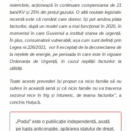
noiembrie, acționează în continuare compensarea de 21
bani/KV și 25% din prețul gazului. O altă noutate legislativ
recentă este că românii care doresc își pot amâna plata
facturilor, după un model care a mai funcționat în 2020, în
momentul în care Guvernul a instituit starea de urgență.
În plus, consumatorii vulnerabili, așa cum sunt definiți prin
Legea nr.226/2021, vor fi exceptați de la deconectarea de
la rețelele de energie, pe perioada în care este în vigoare
Ordonanța de Urgență, în cazul neplății facturilor la
utilități.
Toate aceste prevederi își propun ca nicio familia să nu
sufere în această iarnă și că nicio familie nu va traversa
sezonul rece în frig și întuneric, de teama facturilor"
, a
conchis Huțucă.
„Podul” este o publicație independentă, axată
pe lupta anticorupție, apărarea statului de drept,