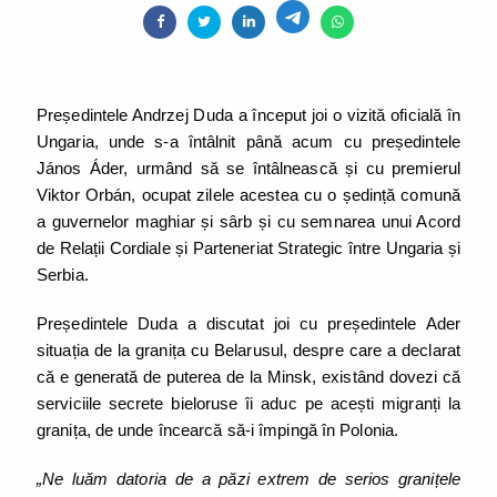
Președintele Andrzej Duda a început joi o vizită oficială în
Ungaria, unde s-a întâlnit până acum cu președintele
János Áder, urmând să se întâlnească și cu premierul
Viktor Orbán, ocupat zilele acestea cu o ședință comună
a guvernelor maghiar și sârb și cu semnarea unui Acord
de Relații Cordiale și Parteneriat Strategic între Ungaria și
Serbia.
Președintele Duda a discutat joi cu președintele Ader
situația de la granița cu Belarusul, despre care a declarat
că e generată de puterea de la Minsk, existând dovezi că
serviciile secrete bieloruse îi aduc pe acești migranți la
granița, de unde încearcă să-i împingă în Polonia.
„Ne luăm datoria de a păzi extrem de serios granițele