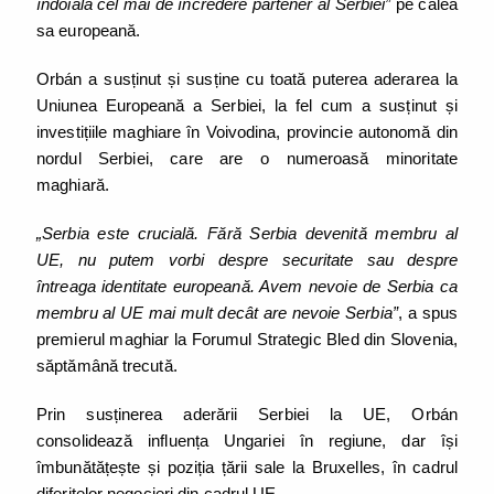
îndoială cel mai de încredere partener al Serbiei”
pe calea
sa europeană.
Orbán a susținut și susține cu toată puterea aderarea la
Uniunea Europeană a Serbiei, la fel cum a susținut și
investițiile maghiare în Voivodina, provincie autonomă din
nordul Serbiei, care are o numeroasă minoritate
maghiară.
„Serbia este crucială. Fără Serbia devenită membru al
UE, nu putem vorbi despre securitate sau despre
întreaga identitate europeană. Avem nevoie de Serbia ca
membru al UE mai mult decât are nevoie Serbia”
, a spus
premierul maghiar la Forumul Strategic Bled din Slovenia,
săptămână trecută.
Prin susținerea aderării Serbiei la UE, Orbán
consolidează influența Ungariei în regiune, dar își
îmbunătățește și poziția țării sale la Bruxelles, în cadrul
diferitelor negocieri din cadrul UE.