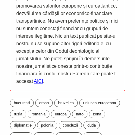
promovarea valorilor europene și euroatlantice,
dezvăluirea cârdășiilor economico-financiare
transpartinice. Nu avem preferințe politice și nici
nu suntem conectați financiar cu grupuri de
interese ilegitime. Niciun text publicat pe site-ul
nostru nu se supune altor rigori editoriale, cu
excepția celor din Codul deontologic al
jurnalistului. Ne puteți sprijini în demersurile
noastre jurnalistice oneste printr-o contribuție
financiară în contul nostru Patreon care poate fi
accesat
AICI
.
bucuresti
orban
bruxelles
uniunea europeana
rusia
romania
europa
nato
zona
diplomatie
polonia
concluzii
duda