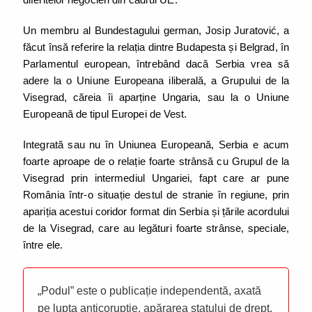
Un membru al Bundestagului german, Josip Juratović, a
făcut însă referire la relația dintre Budapesta și Belgrad, în
Parlamentul european, întrebând dacă Serbia vrea să
adere la o Uniune Europeana iliberală, a Grupului de la
Visegrad, căreia îi aparține Ungaria, sau la o Uniune
Europeană de tipul Europei de Vest.
Integrată sau nu în Uniunea Europeană, Serbia e acum
foarte aproape de o relație foarte strânsă cu Grupul de la
Visegrad prin intermediul Ungariei, fapt care ar pune
România într-o situație destul de stranie în regiune, prin
apariția acestui coridor format din Serbia și țările acordului
de la Visegrad, care au legături foarte strânse, speciale,
între ele.
„Podul” este o publicație independentă, axată
pe lupta anticorupție, apărarea statului de drept,