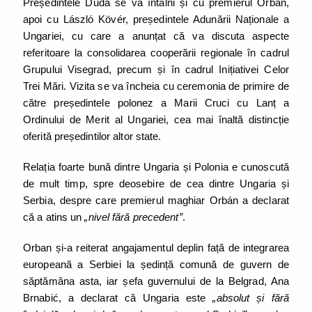
Președintele Duda se va întâlni și cu premierul Orbán,
apoi cu László Kövér, președintele Adunării Naționale a
Ungariei, cu care a anunțat că va discuta aspecte
referitoare la consolidarea cooperării regionale în cadrul
Grupului Visegrad, precum și în cadrul Inițiativei Celor
Trei Mări. Vizita se va încheia cu ceremonia de primire de
către președintele polonez a Marii Cruci cu Lanț a
Ordinului de Merit al Ungariei, cea mai înaltă distincție
oferită președintilor altor state.
Relația foarte bună dintre Ungaria și Polonia e cunoscută
de mult timp, spre deosebire de cea dintre Ungaria și
Serbia, despre care premierul maghiar Orbán a declarat
că a atins un
„nivel fără precedent”
.
Orban și-a reiterat angajamentul deplin față de integrarea
europeană a Serbiei la ședință comună de guvern de
săptămâna asta, iar șefa guvernului de la Belgrad, Ana
Brnabić, a declarat că Ungaria este
„absolut și fără