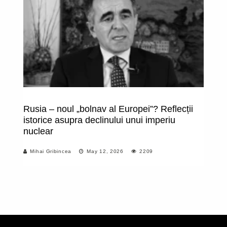
Rusia – noul „bolnav al Europei”? Reflecții
Ro
istorice asupra declinului unui imperiu
s
nuclear
ex
că
Mihai Gribincea
May 12, 2026
2209
se
e