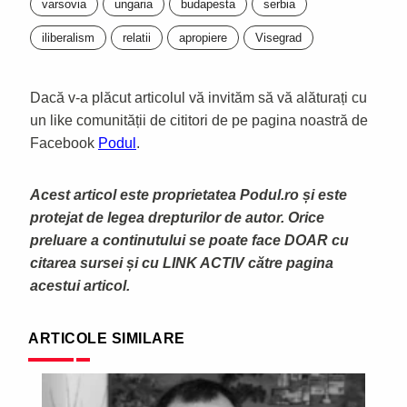
varsovia
ungaria
budapesta
serbia
iliberalism
relatii
apropiere
Visegrad
Dacă v-a plăcut articolul vă invităm să vă alăturați cu
un like comunității de cititori de pe pagina noastră de
Facebook
Podul
.
Acest articol este proprietatea Podul.ro și este
protejat de legea drepturilor de autor. Orice
preluare a continutului se poate face DOAR cu
citarea sursei și cu LINK ACTIV către pagina
acestui articol.
ARTICOLE SIMILARE