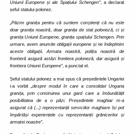
Uniunii Europene și ale Spațiului Schengen”
, a declarat
șeful statului polonez.
„Păzim granița pentru că suntem conștienți că nu este
doar granița noastră, doar granița de stat poloneză, ci și
granița Uniunii Europene, granița spațiului Schengen. Prin
urmare, avem anumite obligații europene și ne îndeplinim
aceste obligații. Armata noastră, poliția noastră de
frontieră asigură astăzi frontiera poloneză, dar asigură și
frontiera Uniunii Europene”
, a punctat el.
Șeful statului polonez a mai spus că președintele Ungariei
i-a vorbit
„despre modul în care a consolidat Ungaria
granița, prin construirea unui gard care a îmbunătățit
posibilitatea de a o păzi. Președintele maghiar m-a
asigurat că (...) reprezentanții serviciilor maghiare își pot
împărtăși experiențele cu reprezentanții grănicerilor și
armatei noastre”.