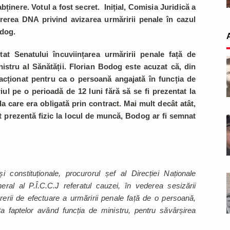
bținere. Votul a fost secret. Inițial, Comisia Juridică a
cererea DNA privind avizarea urmăririi penale în cazul
odog.
at Senatului încuviințarea urmăririi penale față de
istru al Sănătății. Florian Bodog este acuzat că, din
i acționat pentru ca o persoană angajată în funcția de
iul pe o perioadă de 12 luni fără să se fi prezentat la
e la care era obligată prin contract. Mai mult decât atât,
t
prezentă fizic la locul de muncă, Bodog ar fi semnat
i constituționale, procurorul șef al Direcției Naționale
eral al P.Î.C.C.J referatul cauzei, în vederea sesizării
erii de efectuare a urmăririi penale față de o persoană,
a faptelor având funcția de ministru, pentru săvârșirea