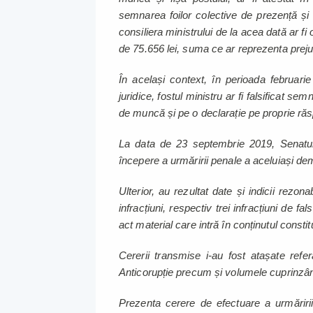
semnarea foilor colective de prezență și 
consiliera ministrului de la acea dată ar f
de 75.656 lei, suma ce ar reprezenta prejud
În același context, în perioada februari
juridice, fostul ministru ar fi falsificat s
de muncă și pe o declarație pe proprie ră
La data de 23 septembrie 2019, Senatul
începere a urmăririi penale a aceluiași dem
Ulterior, au rezultat date și indicii rezona
infracțiuni, respectiv trei infracțiuni de f
act material care intră în conținutul constitu
Cererii transmise i-au fost atașate refer
Anticorupție precum și volumele cuprinzân
Prezenta cerere de efectuare a urmăririi