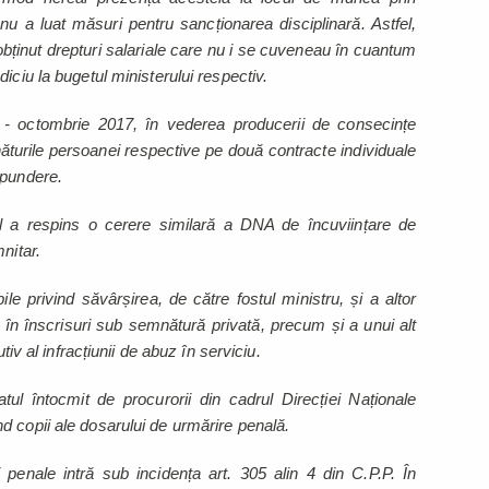
nu a luat măsuri pentru sancționarea disciplinară. Astfel,
i obținut drepturi salariale care nu i se cuveneau în cuantum
iciu la bugetul ministerului respectiv.
e - octombrie 2017, în vederea producerii de consecințe
emnăturile persoanei respective pe două contracte individuale
spundere.
 a respins o cerere similară a DNA de încuviințare de
nitar.
bile privind săvârșirea, de către fostul ministru, și a altor
als în înscrisuri sub semnătură privată, precum și a unui alt
tiv al infracțiunii de abuz în serviciu.
atul întocmit de procurorii din cadrul Direcției Naționale
d copii ale dosarului de urmărire penală.
 penale intră sub incidența art. 305 alin 4 din C.P.P. În