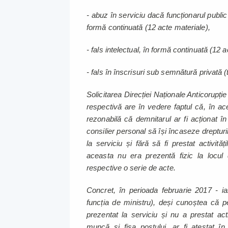
- abuz în serviciu dacă funcționarul public 
formă continuată (12 acte materiale),
- fals intelectual, în formă continuată (12 a
- fals în înscrisuri sub semnătură privată (tr
Solicitarea Direcției Naționale Anticorupți
respectivă are în vedere faptul că, în a
rezonabilă că demnitarul ar fi acționat 
consilier personal să își încaseze drepturi
la serviciu și fără să fi prestat activită
aceasta nu era prezentă fizic la locul
respective o serie de acte.
Concret, în perioada februarie 2017 - i
funcția de ministru), deși cunoștea că p
prezentat la serviciu și nu a prestat acti
muncă și fișa postului, ar fi atestat 