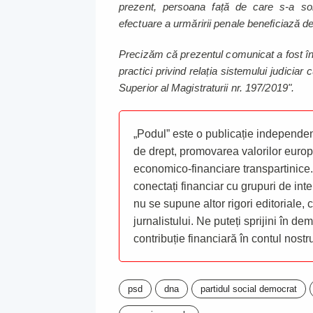
prezent, persoana față de care s-a soli
efectuare a urmăririi penale beneficiază d
Precizăm că prezentul comunicat a fost înt
practici privind relația sistemului judicia
Superior al Magistraturii nr. 197/2019".
„Podul” este o publicație independent
de drept, promovarea valorilor europ
economico-financiare transpartinice.
conectați financiar cu grupuri de inte
nu se supune altor rigori editoriale,
jurnalistului. Ne puteți sprijini în de
contribuție financiară în contul nost
psd
dna
partidul social democrat