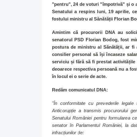
"pentru", 24 de voturi "împotrivă" și o a
Senatului a respins luni, 19 aprilie, 
fostului ministru al Sănătății Florian B
Amintim că procurorii DNA au solicit
senatorul PSD Florian Bodog, fost min
postura de ministru al Sănătății, ar f
consilier personal să își încaseze salar
serviciu și fără să fi prestat activitățil
deoarece respectiva persoană nu a fos
în locul ei o serie de acte.
Redăm comunicatul DNA:
"În conformitate cu prevederile legale ș
Anticorupție a transmis procurorului gen
Senatului României pentru formularea cer
senator în Parlamentul României, la dat
infracțiunilor de: