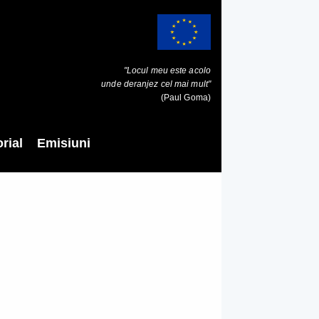
"Locul meu este acolo
unde deranjez cel mai mult"
(Paul Goma)
rial
Emisiuni