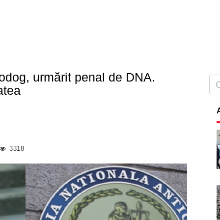
odog, urmărit penal de DNA.
atea
3318