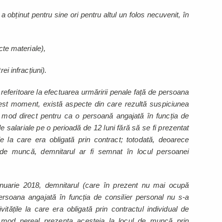
a obținut pentru sine ori pentru altul un folos necuvenit, în
cte materiale),
ei infracțiuni).
e referitoare la efectuarea urmăririi penale față de persoana
cest moment, există aspecte din care rezultă suspiciunea
în mod direct pentru ca o persoană angajată în funcția de
le salariale pe o perioadă de 12 luni fără să se fi prezentat
țile la care era obligată prin contract; totodată, deoarece
 de muncă, demnitarul ar fi semnat în locul persoanei
anuarie 2018, demnitarul (care în prezent nu mai ocupă
ersoana angajată în funcția de consilier personal nu s-a
vitățile la care era obligată prin contractul individual de
în mod nereal prezența acesteia la locul de muncă prin