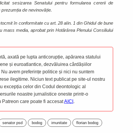
citat sesizarea Senatului pentru formularea cererii de
e prezumția de nevinovăție.
ocmit în conformitate cu art. 28 alin. 1 din Ghidul de bune
r cu mass media, aprobat prin Hotărârea Plenului Consiliului
ă, axată pe lupta anticorupție, apărarea statului
ene și euroatlantice, dezvăluirea cârdășiilor
 Nu avem preferințe politice și nici nu suntem
rese ilegitime. Niciun text publicat pe site-ul nostru
 cu excepția celor din Codul deontologic al
mersurile noastre jurnalistice oneste printr-o
ru Patreon care poate fi accesat
AICI
.
senator psd
bodog
imunitate
florian bodog