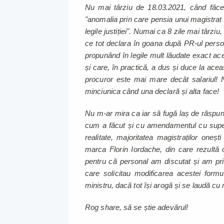
Nu mai târziu de 18.03.2021, când făcea 
"anomalia prin care pensia unui magistrat 
legile justiției". Numai ca 8 zile mai târzi
ce tot declara în goana după PR-ul perso
propunând în legile mult lăudate exact ace
și care, în practică, a dus și duce la ace
procuror este mai mare decât salariul!
minciunica când una declară și alta face!
Nu m-ar mira ca iar să fugă laș de răspun
cum a făcut și cu amendamentul cu superi
realitate, majoritatea magistraților oneș
marca Florin Iordache, din care rezultă 
pentru că personal am discutat și am prim
care solicitau modificarea acestei formu
ministru, dacă tot își arogă și se laudă cu
Rog share, să se știe adevărul!