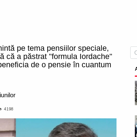
mintă pe tema pensiilor speciale,
ală că a păstrat "formula Iordache"
 beneficia de o pensie în cuantum
unilor
4198