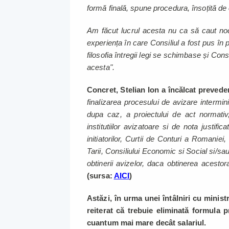
formă finală, spune procedura, însoțită de 
Am făcut lucrul acesta nu ca să caut nod
experiența în care Consiliul a fost pus în p
filosofia întregii legi se schimbase și Con
acesta".
Concret, Stelian Ion a încălcat prevede
finalizarea procesului de avizare intermini
dupa caz, a proiectului de act normativ,
institutiilor avizatoare si de nota justifi
initiatorilor, Curtii de Conturi a Romanie
Tarii, Consiliului Economic si Social si/sa
obtinerii avizelor, daca obtinerea acestora
(sursa:
AICI
)
Astăzi, în urma unei întâlniri cu minist
reiterat că trebuie eliminată formula p
cuantum mai mare decât salariul.