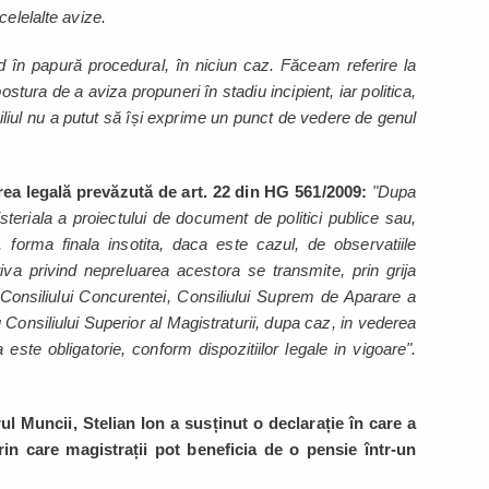
celelalte avize.
 în papură procedural, în niciun caz. Făceam referire la
ostura de a aviza propuneri în stadiu incipient, iar politica,
siliul nu a putut să își exprime un punct de vedere de genul
rea legală prevăzută de art. 22 din HG 561/2009:
"Dupa
steriala a proiectului de document de politici publice sau,
 forma finala insotita, daca este cazul, de observatiile
cativa privind nepreluarea acestora se transmite, prin grija
i, Consiliului Concurentei, Consiliului Suprem de Aparare a
u Consiliului Superior al Magistraturii, dupa caz, in vederea
 este obligatorie, conform dispozitiilor legale in vigoare".
rul Muncii, Stelian Ion a susținut o declarație în care a
rin care magistrații pot beneficia de o pensie într-un