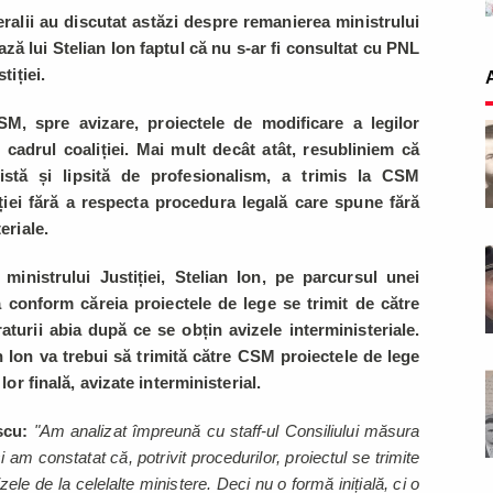
beralii au discutat astăzi despre remanierea ministrului
șează lui Stelian Ion faptul că nu s-ar fi consultat cu PNL
tiției.
M, spre avizare, proiectele de modificare a legilor
n cadrul coaliției. Mai mult decât atât, resubliniem că
pistă și lipsită de profesionalism, a trimis la CSM
iției fără a respecta procedura legală care spune fără
teriale.
ministrului Justiției, Stelian Ion, pe parcursul unei
ă conform căreia proiectele de lege se trimit de către
turii abia după ce se obțin avizele interministeriale.
n Ion va trebui să trimită către CSM proiectele de lege
 lor finală, avizate interministerial.
scu:
"Am analizat împreună cu staff-ul Consiliului măsura
 am constatat că, potrivit procedurilor, proiectul se trimite
e de la celelalte ministere. Deci nu o formă inițială, ci o