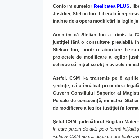
Conform surselor
Realitatea PLUS
, li
Justiției, Stelian Ion. Liberalii îi repro
înainte de a opera modificări la legile jus
Amintim că Stelian Ion a trimis la CS
justiției fără o consultare prealabilă î
Stelian Ion, printr-o abordare heiru
proiectele de modificare a legilor just
echivoc că inițial se obțin avizele minis
Astfel, CSM i-a transmis pe 8 aprilie 
ședințe, că a încălcat procedura legal
Guvern Consiliului Superior al Magistra
Pe cale de consecință, ministrul Stelia
de modificare a legilor justiției în forma
Șeful CSM, judecătorul Bogdan Matee
în care putem da aviz pe o formă inițială și
inclusiv CSM numai după ce are toate avizel