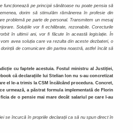
re funcționează pe principii sănătoase nu poate pensia să
semenea, dorim să stimulăm rămânerea în profesie din
mare problemă pe parte de personal. Transmitem un mesaj
jorare. Soluțiile vor fi echilibrate, rezonabile. Corecturile
it în ultimii ani, vor fi făcute în această legislație. În
vom avea soluția care va rezulta din aceste dezbateri, o
dorință de comunicare din partea noastră, astfel încât să
dicție cu faptele acestuia. Fostul ministru al Justiției,
book că declarațiile lui Stelian Ion nu s-au concretizat
 care el le-a trimis la CSM încălcând procedura. Concret,
e ce urmează, a păstrat formula implementată de Florin
ficia de o pensie mai mare decât salariul pe care l-au
ei se încurcă în propriile declarații ca să nu spun direct în