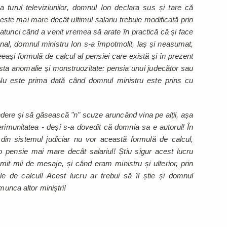
turul televiziunilor, domnul Ion declara sus și tare că
este mai mare decât ultimul salariu trebuie modificată prin
u, atunci când a venit vremea să arate în practică că și face
nal, domnul ministru Ion s-a împotmolit, laș și neasumat,
eași formulă de calcul al pensiei care există și în prezent
asta anomalie și monstruozitate: pensia unui judecător sau
 Nu este prima dată când domnul ministru este prins cu
dere și să găsească "n" scuze aruncând vina pe alții, așa
munitatea - deși s-a dovedit că domnia sa e autorul! În
ti din sistemul judiciar nu vor această formulă de calcul,
o pensie mai mare decât salariul! Știu sigur acest lucru
it mii de mesaje, și când eram ministru și ulterior, prin
le de calcul! Acest lucru ar trebui să îl știe și domnul
 munca altor miniștri!