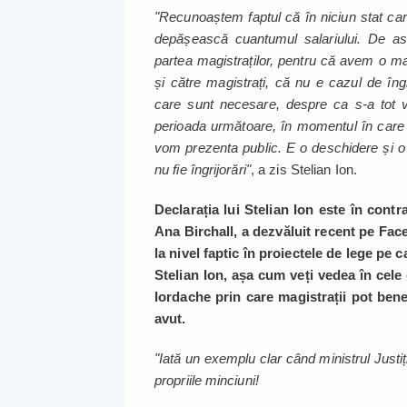
"Recunoaștem faptul că în niciun stat ca
depășească cuantumul salariului. De a
partea magistraților, pentru că avem o 
și către magistrați, că nu e cazul de îngri
care sunt necesare, despre ca s-a tot vorb
perioada următoare, în momentul în care 
vom prezenta public. E o deschidere și o 
nu fie îngrijorări"
, a zis Stelian Ion.
Declarația lui Stelian Ion este în contra
Ana Birchall, a dezvăluit recent pe Face
la nivel faptic în proiectele de lege pe
Stelian Ion, așa cum veți vedea în cel
Iordache prin care magistrații pot bene
avut.
"Iată un exemplu clar când ministrul Justiți
propriile minciuni!