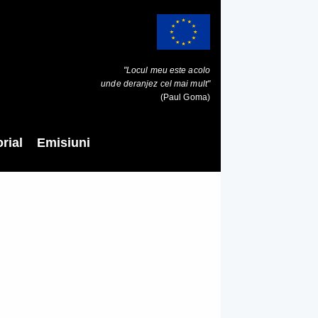
"Locul meu este acolo
unde deranjez cel mai mult"
(Paul Goma)
rial
Emisiuni