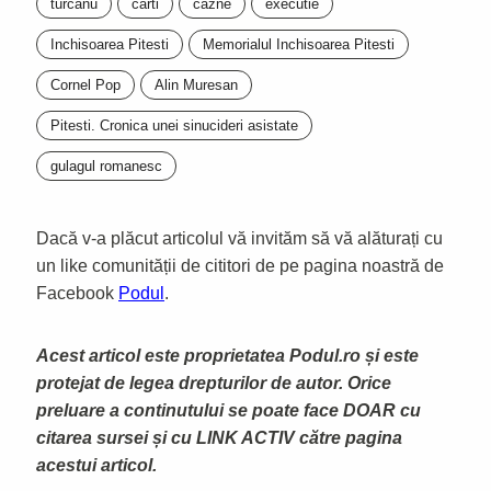
turcanu
carti
cazne
executie
Inchisoarea Pitesti
Memorialul Inchisoarea Pitesti
Cornel Pop
Alin Muresan
Pitesti. Cronica unei sinucideri asistate
gulagul romanesc
Dacă v-a plăcut articolul vă invităm să vă alăturați cu
un like comunității de cititori de pe pagina noastră de
Facebook
Podul
.
Acest articol este proprietatea Podul.ro și este
protejat de legea drepturilor de autor. Orice
preluare a continutului se poate face DOAR cu
citarea sursei și cu LINK ACTIV către pagina
acestui articol.