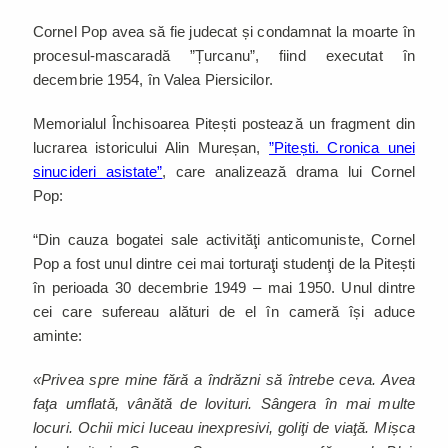
Cornel Pop avea să fie judecat și condamnat la moarte în
procesul-mascaradă ”Țurcanu”, fiind executat în
decembrie 1954, în Valea Piersicilor.
Memorialul Închisoarea Pitești postează un fragment din
lucrarea istoricului Alin Mureșan,
”Pitești. Cronica unei
sinucideri asistate”
, care analizează drama lui Cornel
Pop:
“Din cauza bogatei sale activităţi anticomuniste, Cornel
Pop a fost unul dintre cei mai torturaţi studenţi de la Pitești
în perioada 30 decembrie 1949 – mai 1950. Unul dintre
cei care sufereau alături de el în cameră își aduce
aminte:
«Privea spre mine fără a îndrăzni să întrebe ceva. Avea
faţa umflată, vânătă de lovituri. Sângera în mai multe
locuri. Ochii mici luceau inexpresivi, goliţi de viaţă. Mișca