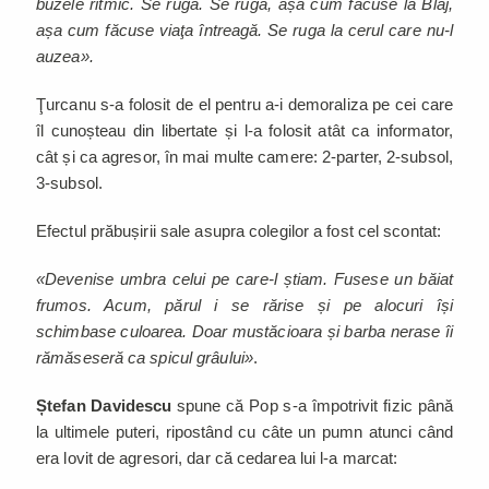
buzele ritmic. Se ruga. Se ruga, așa cum făcuse la Blaj,
așa cum făcuse viaţa întreagă. Se ruga la cerul care nu-l
auzea».
Ţurcanu s-a folosit de el pentru a-i demoraliza pe cei care
îl cunoșteau din libertate și l-a folosit atât ca informator,
cât și ca agresor, în mai multe camere: 2-parter, 2-subsol,
3-subsol.
Efectul prăbușirii sale asupra colegilor a fost cel scontat:
«Devenise umbra celui pe care-l știam. Fusese un băiat
frumos. Acum, părul i se rărise și pe alocuri își
schimbase culoarea. Doar mustăcioara și barba nerase îi
rămăseseră ca spicul grâului»
.
Ștefan Davidescu
spune că Pop s-a împotrivit fizic până
la ultimele puteri, ripostând cu câte un pumn atunci când
era lovit de agresori, dar că cedarea lui l-a marcat: