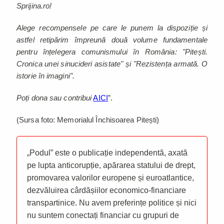
Sprijina.ro!
Alege recompensele pe care le punem la dispoziție și
astfel retipărim împreună două volume fundamentale
pentru înțelegera comunismului în România: "Pitești.
Cronica unei sinucideri asistate" și "Rezistența armată. O
istorie în imagini".
Poți dona sau contribui
AICI
”.
(Sursa foto: Memorialul Închisoarea Pitești)
„Podul” este o publicație independentă, axată
pe lupta anticorupție, apărarea statului de drept,
promovarea valorilor europene și euroatlantice,
dezvăluirea cârdășiilor economico-financiare
transpartinice. Nu avem preferințe politice și nici
nu suntem conectați financiar cu grupuri de