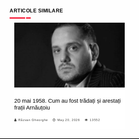
ARTICOLE SIMILARE
20 mai 1958. Cum au fost trădați și arestați
În
frații Arnăuțoiu
Răzvan Gheorghe
May 20, 2026
13552