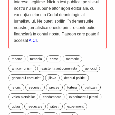
interese ilegitime. Niciun text publicat pe site-ul
nostru nu se supune altor rigori editoriale, cu
excepția celor din Codul deontologic al
jurnalistului. Ne puteți sprijini în demersurile
noastre jurnalistice oneste printr-o contribuție
financiară în contul nostru Patreon care poate fi
accesat
AICI
.
moarte
romania
crime
memorie
anticomunism
rezistenta anticomunista
genocid
genocidul comunist
jilava
detinuti politici
istoric
securisti
proces
tortura
partizani
valea piersicilor
condamnare
experimentul pitesti
gulag
reeducare
pitesti
experiment