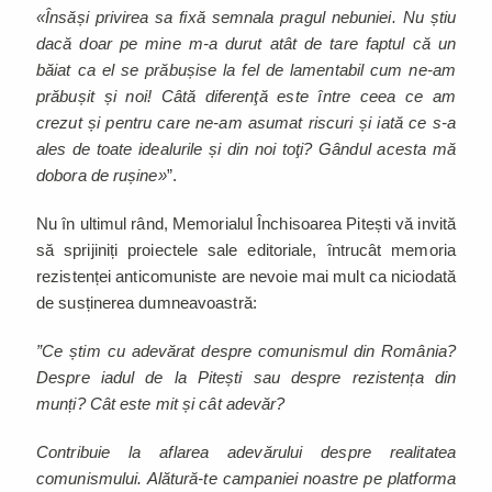
«Însăși privirea sa fixă semnala pragul nebuniei. Nu știu
dacă doar pe mine m-a durut atât de tare faptul că un
băiat ca el se prăbușise la fel de lamentabil cum ne-am
prăbușit și noi! Câtă diferenţă este între ceea ce am
crezut și pentru care ne-am asumat riscuri și iată ce s-a
ales de toate idealurile și din noi toţi? Gândul acesta mă
dobora de rușine»
”.
Nu în ultimul rând, Memorialul Închisoarea Pitești vă invită
să sprijiniți proiectele sale editoriale, întrucât memoria
rezistenței anticomuniste are nevoie mai mult ca niciodată
de susținerea dumneavoastră:
”Ce știm cu adevărat despre comunismul din România?
Despre iadul de la Pitești sau despre rezistența din
munți? Cât este mit și cât adevăr?
Contribuie la aflarea adevărului despre realitatea
comunismului. Alătură-te campaniei noastre pe platforma