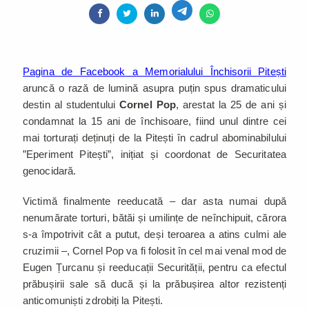
Pagina de Facebook a Memorialului Închisorii Pitești
aruncă o rază de lumină asupra puțin spus dramaticului
destin al studentului
Cornel Pop
, arestat la 25 de ani și
condamnat la 15 ani de închisoare, fiind unul dintre cei
mai torturați deținuți de la Pitești în cadrul abominabilului
”Eperiment Pitești”, inițiat și coordonat de Securitatea
genocidară.
Victimă finalmente reeducată – dar asta numai după
nenumărate torturi, bătăi și umilințe de neînchipuit, cărora
s-a împotrivit cât a putut, deși teroarea a atins culmi ale
cruzimii –, Cornel Pop va fi folosit în cel mai venal mod de
Eugen Țurcanu și reeducații Securității, pentru ca efectul
prăbușirii sale să ducă și la prăbușirea altor rezistenți
anticomuniști zdrobiți la Pitești.