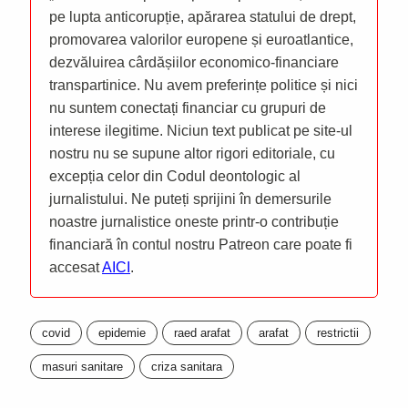
pe lupta anticorupție, apărarea statului de drept,
promovarea valorilor europene și euroatlantice,
dezvăluirea cârdășiilor economico-financiare
transpartinice. Nu avem preferințe politice și nici
nu suntem conectați financiar cu grupuri de
interese ilegitime. Niciun text publicat pe site-ul
nostru nu se supune altor rigori editoriale, cu
excepția celor din Codul deontologic al
jurnalistului. Ne puteți sprijini în demersurile
noastre jurnalistice oneste printr-o contribuție
financiară în contul nostru Patreon care poate fi
accesat
AICI
.
covid
epidemie
raed arafat
arafat
restrictii
masuri sanitare
criza sanitara