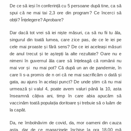
De ce să ieși în conferință cu 5 persoane după tine, ca să
spui că ne mai tai 2,3 ore din program? Ce încerci să
obții? Înțelegere? Aprobare?
Dar dacă tot vrei să iei niște măsuri, ca să nu fii tu ăla,
singurul din toată lumea, care zice pas, de ce le iei pe
cele mai proaste și fără sens? De ce iei aceleași măsuri
de anul trecut și te aștepți la alte rezultate? Oare nu e
nimeni în guvernul ăla care să înțeleagă că românii nu
mai vor și nu mai pot? Că după un an de pandemie, în
care li s-a promis de n ori că ne mai sacrificăm o dată și
gata, au ajuns în același punct? De unde știm că nu mai
urmează și valul 4, poate avem valuri până la 10, asta
înseamnă câțiva ani, timp în care abia apucăm să
vaccinăm toată populația doritoare și trebuie să o luăm de
la capăt.
Da, ne îmbolnăvim de covid, da, mor oameni din cauza
asta, dar de ce magazinele închise la ora 18.00 mă