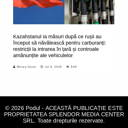
Kazahstanul ia măsuri după ce rușii au
Es
început să năvălească pentru carburanți:
tu
restricții la intrarea în țară și controale
S
amănunțite ale vehiculelor
st
va
Mircea Savin
Jul 9, 2026
848
în
© 2026 Podul - ACEASTĂ PUBLICAȚIE ESTE
PROPRIETATEA SPLENDOR MEDIA CENTER
SRL. Toate drepturile rezervate.