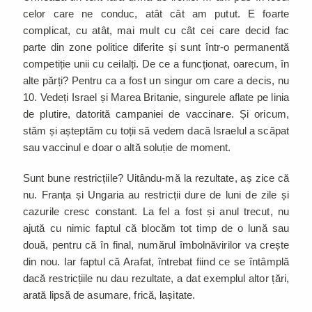
celor care ne conduc, atât cât am putut. E foarte
complicat, cu atât, mai mult cu cât cei care decid fac
parte din zone politice diferite și sunt într-o permanentă
competiție unii cu ceilalți. De ce a funcționat, oarecum, în
alte părți? Pentru ca a fost un singur om care a decis, nu
10. Vedeți Israel și Marea Britanie, singurele aflate pe linia
de plutire, datorită campaniei de vaccinare. Și oricum,
stăm și așteptăm cu toții să vedem dacă Israelul a scăpat
sau vaccinul e doar o altă soluție de moment.
Sunt bune restricțiile? Uitându-mă la rezultate, aș zice că
nu. Franța și Ungaria au restricții dure de luni de zile și
cazurile cresc constant. La fel a fost și anul trecut, nu
ajută cu nimic faptul că blocăm tot timp de o lună sau
două, pentru că în final, numărul îmbolnăvirilor va crește
din nou. Iar faptul că Arafat, întrebat fiind ce se întâmplă
dacă restricțiile nu dau rezultate, a dat exemplul altor țări,
arată lipsă de asumare, frică, lașitate.