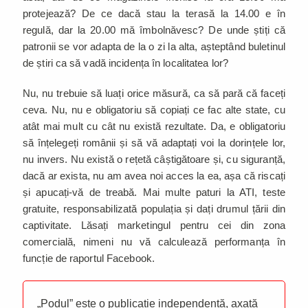
protejează? De ce dacă stau la terasă la 14.00 e în
regulă, dar la 20.00 mă îmbolnăvesc? De unde știți că
patronii se vor adapta de la o zi la alta, așteptând buletinul
de știri ca să vadă incidența în localitatea lor?
Nu, nu trebuie să luați orice măsură, ca să pară că faceți
ceva. Nu, nu e obligatoriu să copiați ce fac alte state, cu
atât mai mult cu cât nu există rezultate. Da, e obligatoriu
să înțelegeți românii și să vă adaptați voi la dorințele lor,
nu invers. Nu există o rețetă câștigătoare și, cu siguranță,
dacă ar exista, nu am avea noi acces la ea, așa că riscați
și apucați-vă de treabă. Mai multe paturi la ATI, teste
gratuite, responsabilizată populația și dați drumul țării din
captivitate. Lăsați marketingul pentru cei din zona
comercială, nimeni nu vă calculează performanța în
funcție de raportul Facebook.
„Podul” este o publicație independentă, axată