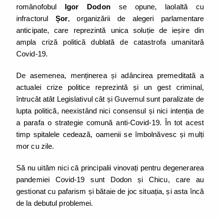
românofobul
Igor Dodon
se opune, laolaltă cu
infractorul
Șor
, organizării de alegeri parlamentare
anticipate, care reprezintă unica soluție de ieșire din
ampla criză politică dublată de catastrofa umanitară
Covid-19.
De asemenea, menținerea și adâncirea premeditată a
actualei crize politice reprezintă și un gest criminal,
întrucât atât Legislativul cât și Guvernul sunt paralizate de
lupta politică, neexistând nici consensul și nici intenția de
a parafa o strategie comună anti-Covid-19. În tot acest
timp spitalele cedează, oamenii se îmbolnăvesc și mulți
mor cu zile.
Să nu uităm nici că principalii vinovați pentru degenerarea
pandemiei Covid-19 sunt Dodon și Chicu, care au
gestionat cu pafarism și bătaie de joc situația, și asta încă
de la debutul problemei.