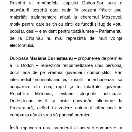
Rusofilii și românofobii cuplului Dodon-Șor sunt o
adunătură pestriță care dețin în prezent frâiele unei
majorități parlamentare aflată la cheremul Moscovei,
motiv pentru care se țin cu dinții de funcții și fug de votul
popular, deși – e evident pentru toată lumea – Parlamentul
de la Chișinău nu mai reprezintă de mult voința
electoratului.
Dubioasa
Mariana Durleșteanu
– propunerea de premier
a lui Dodon – reprezintă recosmetizarea unui personaj
docil încă de pe vremea guvernării comuniștilor. Prin
intermediul nominalizării ei, rusofilii intenționează să
acapareze din nou, rapid și în totalitate, guvernul
Republicii Moldova, evitând alegerile anticipate.
Durleșteanu riscă și niște convocări ulterioare la
Procuratură, având în vedere anturajul infracțional în
compania căruia vrea să parvină premier.
Însă impunerea unui premierat al acestei comuniste ar