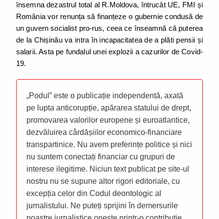
însemna dezastrul total al R.Moldova, întrucât UE, FMI și
România vor renunța să finanțeze o gubernie condusă de
un guvern socialist pro-rus, ceea ce înseamnă că puterea
de la Chișinău va intra în incapacitatea de a plăti pensii și
salarii. Asta pe fundalul unei explozii a cazurilor de Covid-
19.
„Podul” este o publicație independentă, axată
pe lupta anticorupție, apărarea statului de drept,
promovarea valorilor europene și euroatlantice,
dezvăluirea cârdășiilor economico-financiare
transpartinice. Nu avem preferințe politice și nici
nu suntem conectați financiar cu grupuri de
interese ilegitime. Niciun text publicat pe site-ul
nostru nu se supune altor rigori editoriale, cu
excepția celor din Codul deontologic al
jurnalistului. Ne puteți sprijini în demersurile
noastre jurnalistice oneste printr-o contribuție