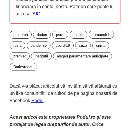
financiară în contul nostru Patreon care poate fi
accesat
AICI
.
procurori
dodon
psrm
rusofil
romanofob
rusia
pandemie
covid-19
criza
crima
premier
institutii
alegeri parlamentare anticipate
Durleșteanu
Dacă v-a plăcut articolul vă invităm să vă alăturați cu
un like comunității de cititori de pe pagina noastră de
Facebook
Podul
.
Acest articol este proprietatea Podul.ro și este
protejat de legea drepturilor de autor. Orice