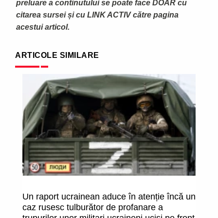
preluare a continutului se poate face DOAR cu
citarea sursei și cu LINK ACTIV către pagina
acestui articol.
ARTICOLE SIMILARE
Un raport ucrainean aduce în atenție încă un
Fo
caz rusesc tulburător de profanare a
di