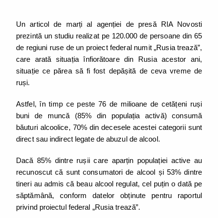
Un articol de marți al agenției de presă RIA Novosti
prezintă un studiu realizat pe 120.000 de persoane din 65
de regiuni ruse de un proiect federal numit „Rusia trează”,
care arată situația înfiorătoare din Rusia acestor ani,
situație ce părea să fi fost depășită de ceva vreme de
ruși.
Astfel, în timp ce peste 76 de milioane de cetățeni ruși
buni de muncă (85% din populația activă) consumă
băuturi alcoolice, 70% din decesele acestei categorii sunt
direct sau indirect legate de abuzul de alcool.
Dacă 85% dintre rușii care aparțin populației active au
recunoscut că sunt consumatori de alcool și 53% dintre
tineri au admis că beau alcool regulat, cel puțin o dată pe
săptămână, conform datelor obținute pentru raportul
privind proiectul federal „Rusia trează”.