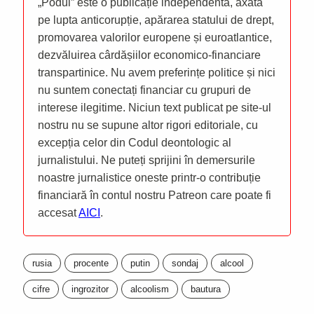
„Podul” este o publicație independentă, axată
pe lupta anticorupție, apărarea statului de drept,
promovarea valorilor europene și euroatlantice,
dezvăluirea cârdășiilor economico-financiare
transpartinice. Nu avem preferințe politice și nici
nu suntem conectați financiar cu grupuri de
interese ilegitime. Niciun text publicat pe site-ul
nostru nu se supune altor rigori editoriale, cu
excepția celor din Codul deontologic al
jurnalistului. Ne puteți sprijini în demersurile
noastre jurnalistice oneste printr-o contribuție
financiară în contul nostru Patreon care poate fi
accesat
AICI
.
rusia
procente
putin
sondaj
alcool
cifre
ingrozitor
alcoolism
bautura