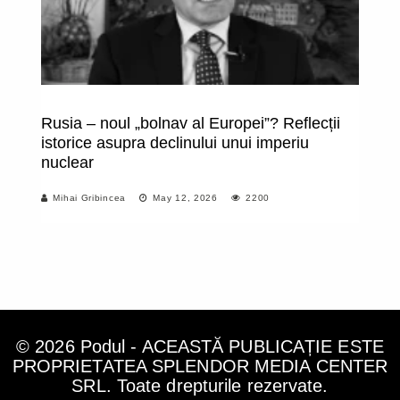
Rusia – noul „bolnav al Europei”? Reflecții
Sf
istorice asupra declinului unui imperiu
Au
nuclear
Mihai Gribincea
May 12, 2026
2200
© 2026 Podul - ACEASTĂ PUBLICAȚIE ESTE
PROPRIETATEA SPLENDOR MEDIA CENTER
SRL. Toate drepturile rezervate.