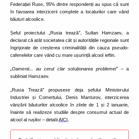
Federației Ruse, 95% dintre respondenți au spus că sunt
în favoarea interzicerii complete a localurilor care vând
băuturi alcoolice.
Șeful proiectului „Rusia trează”, Sultan Hamzaev, a
declarat că atât societatea cât și autoritățile regionale sunt
îngrijorate de creșterea criminalității din cauza pseudo-
cafenelelor care vând cu mare ușurință alcool ieftin.
„Oamenii... au cerut clar soluționarea problemei”
– a
subliniat Hamzaev.
„Rusia Trează” propusese deja șefului Ministerului
Industriei și Comerțului, Denis Manturov, interzicerea
vânzării băuturilor alcoolice în zilele de 1 și 2 ianuarie,
înainte să realizeze studiile despre consumul actual de
alcool al rușilor – detalii
AICI
.