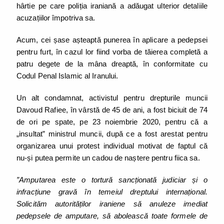
hârtie pe care poliția iraniană a adăugat ulterior detaliile
acuzațiilor împotriva sa.
Acum, cei șase așteaptă punerea în aplicare a pedepsei
pentru furt, în cazul lor fiind vorba de tăierea completă a
patru degete de la mâna dreaptă, în conformitate cu
Codul Penal Islamic al Iranului.
Un alt condamnat, activistul pentru drepturile muncii
Davoud Rafiee, în vârstă de 45 de ani, a fost biciuit de 74
de ori pe spate, pe 23 noiembrie 2020, pentru că a
„insultat” ministrul muncii, după ce a fost arestat pentru
organizarea unui protest individual motivat de faptul că
nu-și putea permite un cadou de naștere pentru fiica sa.
”Amputarea este o tortură sancționată judiciar și o
infracțiune gravă în temeiul dreptului internațional.
Solicităm autorităților iraniene să anuleze imediat
pedepsele de amputare, să abolească toate formele de