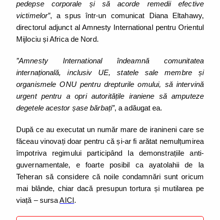
pedepse corporale și să acorde remedii efective
victimelor”
, a spus într-un comunicat Diana Eltahawy,
directorul adjunct al Amnesty International pentru Orientul
Mijlociu și Africa de Nord.
”Amnesty International îndeamnă comunitatea
internațională, inclusiv UE, statele sale membre și
organismele ONU pentru drepturile omului, să intervină
urgent pentru a opri autoritățile iraniene să amputeze
degetele acestor șase bărbați”
, a adăugat ea.
După ce au executat un număr mare de iranineni care se
făceau vinovați doar pentru că și-ar fi arătat nemulțumirea
împotriva regimului participând la demonstrațiile anti-
guvernamentale, e foarte posibil ca ayatolahii de la
Teheran să considere că noile condamnări sunt oricum
mai blânde, chiar dacă presupun tortura și mutilarea pe
viață – sursa
AICI
.