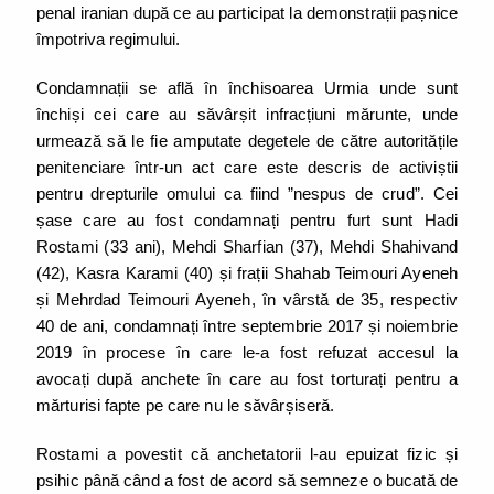
penal iranian după ce au participat la demonstrații pașnice
împotriva regimului.
Condamnații se află în închisoarea Urmia unde sunt
închiși cei care au săvârșit infracțiuni mărunte, unde
urmează să le fie amputate degetele de către autoritățile
penitenciare într-un act care este descris de activiștii
pentru drepturile omului ca fiind ”nespus de crud”. Cei
șase care au fost condamnați pentru furt sunt Hadi
Rostami (33 ani), Mehdi Sharfian (37), Mehdi Shahivand
(42), Kasra Karami (40) și frații Shahab Teimouri Ayeneh
și Mehrdad Teimouri Ayeneh, în vârstă de 35, respectiv
40 de ani, condamnați între septembrie 2017 și noiembrie
2019 în procese în care le-a fost refuzat accesul la
avocați după anchete în care au fost torturați pentru a
mărturisi fapte pe care nu le săvârșiseră.
Rostami a povestit că anchetatorii l-au epuizat fizic și
psihic până când a fost de acord să semneze o bucată de