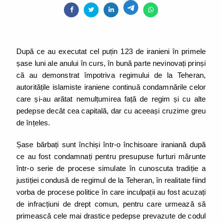
După ce au executat cel puțin 123 de iranieni în primele
șase luni ale anului în curs, în bună parte nevinovați prinși
că au demonstrat împotriva regimului de la Teheran,
autoritățile islamiste iraniene continuă condamnările celor
care și-au arătat nemulțumirea față de regim și cu alte
pedepse decât cea capitală, dar cu aceeași cruzime greu
de înțeles.
Șase bărbați sunt închiși într-o închisoare iraniană după
ce au fost condamnați pentru presupuse furturi mărunte
într-o serie de procese simulate în cunoscuta tradiție a
justiției condusă de regimul de la Teheran, în realitate fiind
vorba de procese politice în care inculpații au fost acuzați
de infracțiuni de drept comun, pentru care urmează să
primească cele mai drastice pedepse prevazute de codul