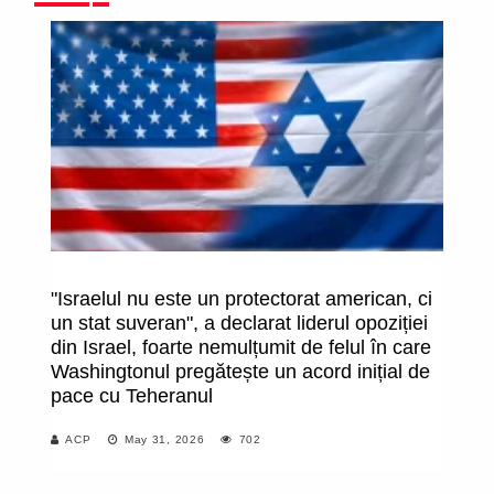
"Israelul nu este un protectorat american, ci
Mo
un stat suveran", a declarat liderul opoziției
din Israel, foarte nemulțumit de felul în care
Washingtonul pregătește un acord inițial de
pace cu Teheranul
ACP
May 31, 2026
702