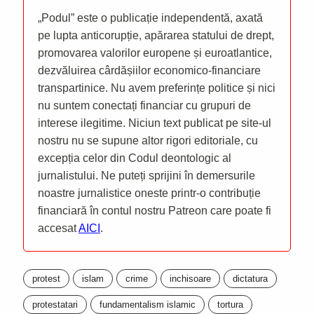
„Podul” este o publicație independentă, axată
pe lupta anticorupție, apărarea statului de drept,
promovarea valorilor europene și euroatlantice,
dezvăluirea cârdășiilor economico-financiare
transpartinice. Nu avem preferințe politice și nici
nu suntem conectați financiar cu grupuri de
interese ilegitime. Niciun text publicat pe site-ul
nostru nu se supune altor rigori editoriale, cu
excepția celor din Codul deontologic al
jurnalistului. Ne puteți sprijini în demersurile
noastre jurnalistice oneste printr-o contribuție
financiară în contul nostru Patreon care poate fi
accesat
AICI
.
protest
islam
crime
inchisoare
dictatura
protestatari
fundamentalism islamic
tortura