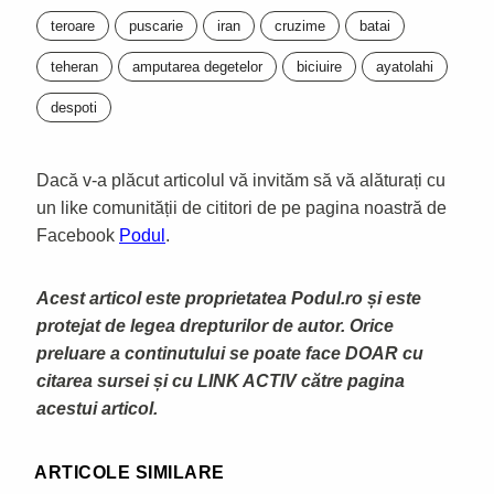
teroare
puscarie
iran
cruzime
batai
teheran
amputarea degetelor
biciuire
ayatolahi
despoti
Dacă v-a plăcut articolul vă invităm să vă alăturați cu
un like comunității de cititori de pe pagina noastră de
Facebook
Podul
.
Acest articol este proprietatea Podul.ro și este
protejat de legea drepturilor de autor. Orice
preluare a continutului se poate face DOAR cu
citarea sursei și cu LINK ACTIV către pagina
acestui articol.
ARTICOLE SIMILARE