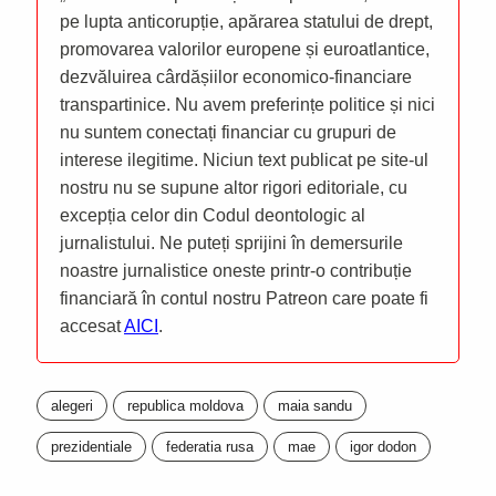
pe lupta anticorupție, apărarea statului de drept,
promovarea valorilor europene și euroatlantice,
dezvăluirea cârdășiilor economico-financiare
transpartinice. Nu avem preferințe politice și nici
nu suntem conectați financiar cu grupuri de
interese ilegitime. Niciun text publicat pe site-ul
nostru nu se supune altor rigori editoriale, cu
excepția celor din Codul deontologic al
jurnalistului. Ne puteți sprijini în demersurile
noastre jurnalistice oneste printr-o contribuție
financiară în contul nostru Patreon care poate fi
accesat
AICI
.
alegeri
republica moldova
maia sandu
prezidentiale
federatia rusa
mae
igor dodon