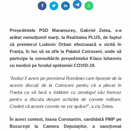
Președintele PSD Maramureș, Gabriel Zetea, s-a
arătat nemulțumit marți, la Realitatea PLUS, de faptul
că premierul Ludovic Orban efectuează o vizită în
Franța, în loc să se afle la Palatul Cotroceni, unde să
participe la consultările președintelui Klaus Iohannis
cu medicii pe fondul epidemiei COVID-19.
"Astăzi îl avem pe premierul României care lipsește de la
aceste discuții de la Cotroceni pentru că a plecat în
Franța ca să facă o întâlnire cu omologul său francez
pentru a discuta despre achiziția de corvete militare.
Credeți că aceste corvete ne vor apăra?"
, a zis Zetea.
În acest context, Ioana Constantin, candidată PMP pe
București la Camera Deputaților, a sancționat