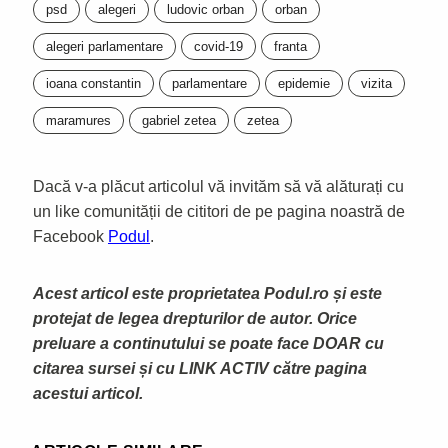
psd
alegeri
ludovic orban
orban
alegeri parlamentare
covid-19
franta
ioana constantin
parlamentare
epidemie
vizita
maramures
gabriel zetea
zetea
Dacă v-a plăcut articolul vă invităm să vă alăturați cu
un like comunității de cititori de pe pagina noastră de
Facebook
Podul
.
Acest articol este proprietatea Podul.ro și este
protejat de legea drepturilor de autor. Orice
preluare a continutului se poate face DOAR cu
citarea sursei și cu LINK ACTIV către pagina
acestui articol.