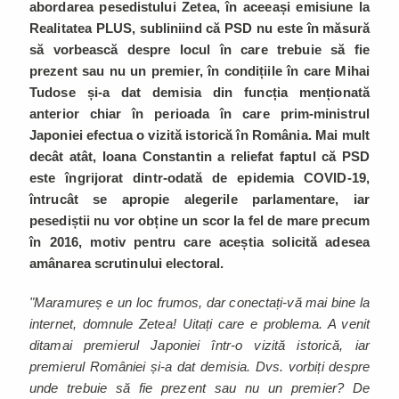
abordarea pesedistului Zetea, în aceeași emisiune la
Realitatea PLUS, subliniind că PSD nu este în măsură
să vorbească despre locul în care trebuie să fie
prezent sau nu un premier, în condițiile în care Mihai
Tudose și-a dat demisia din funcția menționată
anterior chiar în perioada în care prim-ministrul
Japoniei efectua o vizită istorică în România. Mai mult
decât atât, Ioana Constantin a reliefat faptul că PSD
este îngrijorat dintr-odată de epidemia COVID-19,
întrucât se apropie alegerile parlamentare, iar
pesediștii nu vor obține un scor la fel de mare precum
în 2016, motiv pentru care aceștia solicită adesea
amânarea scrutinului electoral.
"Maramureș e un loc frumos, dar conectați-vă mai bine la
internet, domnule Zetea! Uitați care e problema. A venit
ditamai premierul Japoniei într-o vizită istorică, iar
premierul României și-a dat demisia. Dvs. vorbiți despre
unde trebuie să fie prezent sau nu un premier? De