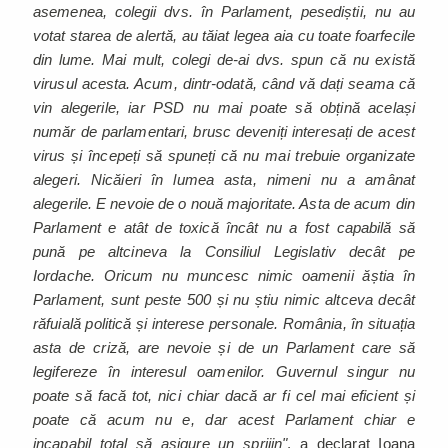
asemenea, colegii dvs. în Parlament, pesediștii, nu au
votat starea de alertă, au tăiat legea aia cu toate foarfecile
din lume. Mai mult, colegi de-ai dvs. spun că nu există
virusul acesta. Acum, dintr-odată, când vă dați seama că
vin alegerile, iar PSD nu mai poate să obțină același
număr de parlamentari, brusc deveniți interesați de acest
virus și începeți să spuneți că nu mai trebuie organizate
alegeri. Nicăieri în lumea asta, nimeni nu a amânat
alegerile. E nevoie de o nouă majoritate. Asta de acum din
Parlament e atât de toxică încât nu a fost capabilă să
pună pe altcineva la Consiliul Legislativ decât pe
Iordache. Oricum nu muncesc nimic oamenii ăștia în
Parlament, sunt peste 500 și nu știu nimic altceva decât
răfuială politică și interese personale. România, în situația
asta de criză, are nevoie și de un Parlament care să
legifereze în interesul oamenilor. Guvernul singur nu
poate să facă tot, nici chiar dacă ar fi cel mai eficient și
poate că acum nu e, dar acest Parlament chiar e
incapabil total să asigure un sprijin"
, a declarat Ioana