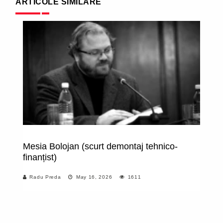
ARTICOLE SIMILARE
Mesia Bolojan (scurt demontaj tehnico-
R
finanțist)
pr
Radu Preda
May 16, 2026
1611