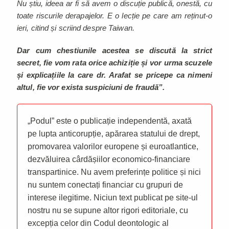
Nu știu, ideea ar fi să avem o discuție publică, onestă, cu
toate riscurile derapajelor. E o lecție pe care am reținut-o
ieri, citind și scriind despre Taiwan.
Dar cum chestiunile acestea se discută la strict
secret, fie vom rata orice achiziție și vor urma scuzele
și explicațiile la care dr. Arafat se pricepe ca nimeni
altul, fie vor exista suspiciuni de fraudă”.
„Podul” este o publicație independentă, axată
pe lupta anticorupție, apărarea statului de drept,
promovarea valorilor europene și euroatlantice,
dezvăluirea cârdășiilor economico-financiare
transpartinice. Nu avem preferințe politice și nici
nu suntem conectați financiar cu grupuri de
interese ilegitime. Niciun text publicat pe site-ul
nostru nu se supune altor rigori editoriale, cu
excepția celor din Codul deontologic al