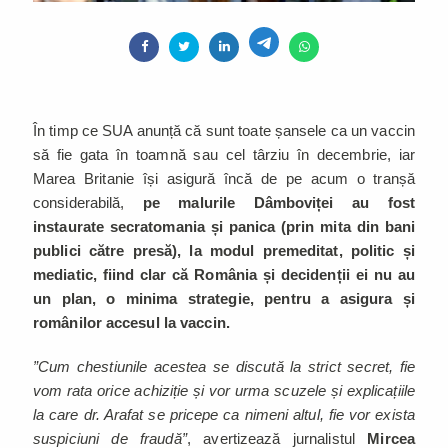
În timp ce SUA anunță că sunt toate șansele ca un vaccin
să fie gata în toamnă sau cel târziu în decembrie, iar
Marea Britanie își asigură încă de pe acum o tranșă
considerabilă,
pe malurile Dâmboviței au fost
instaurate secratomania și panica (prin mita din bani
publici către presă), la modul premeditat, politic și
mediatic, fiind clar că România și decidenții ei nu au
un plan, o minima strategie, pentru a asigura și
românilor accesul la vaccin.
”Cum chestiunile acestea se discută la strict secret, fie
vom rata orice achiziție și vor urma scuzele și explicațiile
la care dr. Arafat se pricepe ca nimeni altul, fie vor exista
suspiciuni de fraudă”
, avertizează jurnalistul
Mircea