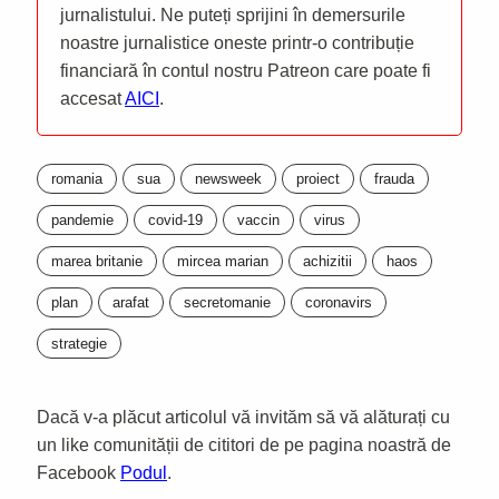
jurnalistului. Ne puteți sprijini în demersurile
noastre jurnalistice oneste printr-o contribuție
financiară în contul nostru Patreon care poate fi
accesat
AICI
.
romania
sua
newsweek
proiect
frauda
pandemie
covid-19
vaccin
virus
marea britanie
mircea marian
achizitii
haos
plan
arafat
secretomanie
coronavirs
strategie
Dacă v-a plăcut articolul vă invităm să vă alăturați cu
un like comunității de cititori de pe pagina noastră de
Facebook
Podul
.