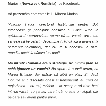
Marian
(Newsweek România)
, pe Facebook.
Vă prezentăm comentariile lui Mircea Marian:
”Antonio Fauci, directorul Institutului pentru Boli
Infecțioase și principaul consilier al Casei Albe în
epidemia de coronavirus, spune că un vaccin are toate
șansele să fie gata în decembrie (văd că azi a avansat la
octombrie-noiembrie), dar nu va fi accesibil la nivel
mondial decât la câteva luni după.
Mă întreb: România are o strategie, un minim plan să
achiziționeze un vaccin? N
u spun să o facă acum, ca
Marea Britanie, dar măcar să aibă un plan. Și, dacă
lucrurile ar fi discutate onest și transparent, eu cred că
majoritatea – nu toți, evident – ar accepta să riște bani
într-un vaccin cu șanse, care încă nu este omologat, dar
pe care să-l avem printre primii.