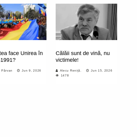
tea face Unirea în
Călăii sunt de vină, nu
–1991?
victimele!
ie Pârvan
Jun 9, 2026
Alecu Reniță.
Jun 15, 2026
1478