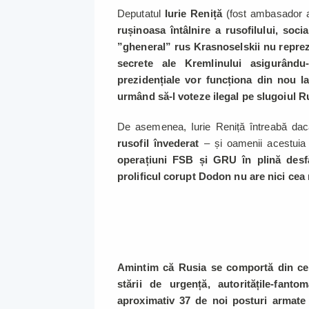
Deputatul
Iurie Reniță
(fost ambasador a
rușinoasa întâlnire a rusofilului, soc
”gheneral” rus Krasnoselskii nu reprez
secrete ale Kremlinului asigurându
prezidențiale vor funcționa din nou l
urmând să-l voteze ilegal pe slugoiul Ru
De asemenea, Iurie Reniță întreabă da
rusofil învederat
– și oamenii acestuia 
operațiuni FSB și GRU în plină desfă
prolificul corupt Dodon nu are nici cea
Amintim că Rusia se comportă din ce î
stării de urgență, autoritățile-fant
aproximativ 37 de noi posturi armate în