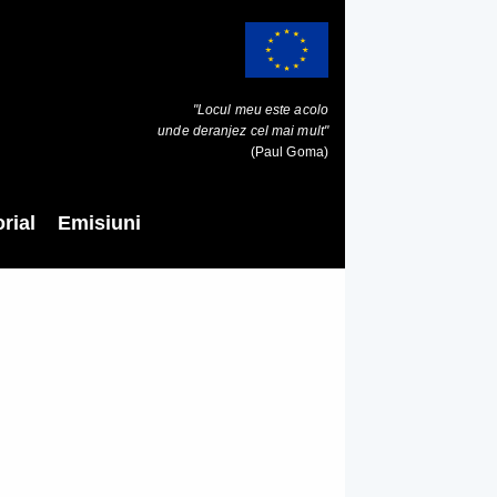
"Locul meu este acolo
unde deranjez cel mai mult"
(Paul Goma)
rial
Emisiuni