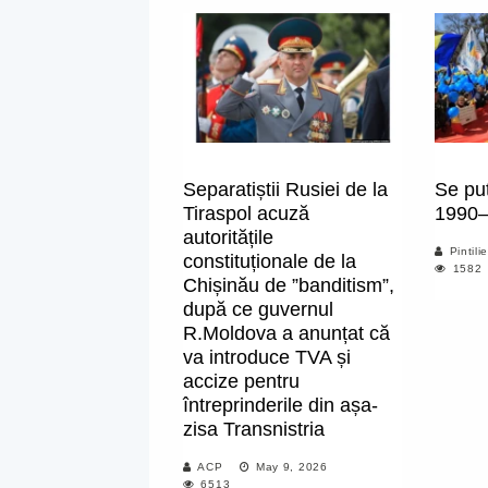
Separatiștii Rusiei de la
Se pu
Tiraspol acuză
1990
autoritățile
Pintil
constituționale de la
1582
Chișinău de ”banditism”,
după ce guvernul
R.Moldova a anunțat că
va introduce TVA și
accize pentru
întreprinderile din așa-
zisa Transnistria
ACP
May 9, 2026
6513