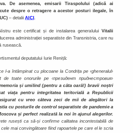
ova. De asemenea, emisarii Tiraspolului (adică ai
cute despre o retragere a acestor posturi ilegale, în
CUC)
– detalii
AICI
.
stru este certificat și de instalarea generalului
Vitalii
ucerea administrației separatiste din Transnistria, care nu
ră rusească.
tismentul deputatului Iurie Reniță:
ce l-a întâmpinat cu plocoane la Condrița pe ‹gheneralul›
rat de toate onorurile pe ‹президент приднестровия›
emoria și umilind (pentru a câta oară!) bravii noștri
at viața pentru integritatea teritorială a Republicii
sigurat cu vreo câteva zeci de mii de alegători la
stia cu posturile de control separatiste de pandemie a
oscova și perfect realizată la noi în ajunul alegerilor.
ete rusești ca să-și confirme calitatea incontestabilă de
cele mai convingătoare fiind rapoartele pe care el le scria