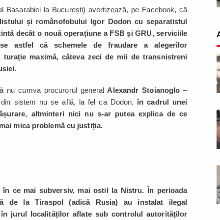
l Basarabiei la București) avertizează, pe Facebook, că
ialistului și românofobului Igor Dodon cu separatistul
intă decât o nouă operațiune a FSB și GRU, serviciile
-se astfel că schemele de fraudare a alegerilor
a turație maximă, câteva zeci de mii de transnistreni
siei.
că nu cumva procurorul general
Alexandr Stoianoglo
–
din sistem nu se află, la fel ca Dodon,
în cadrul unei
șurare, altminteri nici nu s-ar putea explica de ce
 mai mica problemă cu justiția.
n ce mai subversiv, mai ostil la Nistru. În perioada
omă de la Tiraspol (adică Rusia) au instalat ilegal
 jurul localităților aflate sub controlul autorităților