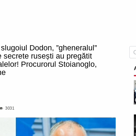
 slugoiul Dodon, ”gheneralul”
e secrete rusești au pregătit
lor! Procurorul Stoianoglo,
ne
3031