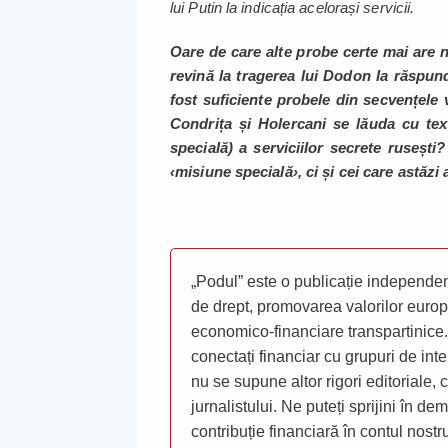
lui Putin la indicația acelorași servicii.
Oare de care alte probe certe mai are
revină la tragerea lui Dodon la răspun
fost suficiente probele din secvențele v
Condrița și Holercani se lăuda cu tex
specială) a serviciilor secrete ruseșt
‹misiune specială›, ci și cei care astăzi
„Podul” este o publicație independent
de drept, promovarea valorilor europ
economico-financiare transpartinice.
conectați financiar cu grupuri de inte
nu se supune altor rigori editoriale,
jurnalistului. Ne puteți sprijini în de
contribuție financiară în contul nost