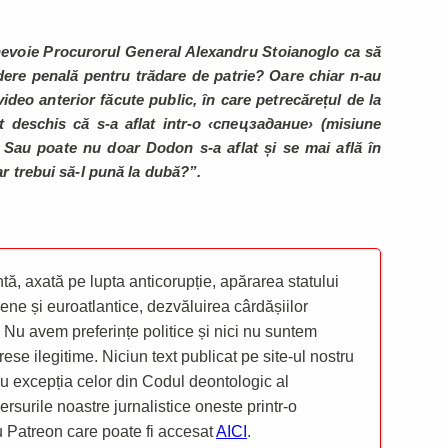
 nevoie Procurorul General Alexandru Stoianoglo ca să
dere penală pentru trădare de patrie? Oare chiar n-au
ideo anterior făcute public, în care petrecărețul de la
t deschis că s-a aflat intr-o ‹спецзадание› (misiune
i? Sau poate nu doar Dodon s-a aflat și se mai află în
 ar trebui să-l pună la dubă?”.
ă, axată pe lupta anticorupție, apărarea statului
ene și euroatlantice, dezvăluirea cârdășiilor
 Nu avem preferințe politice și nici nu suntem
rese ilegitime. Niciun text publicat pe site-ul nostru
 cu excepția celor din Codul deontologic al
mersurile noastre jurnalistice oneste printr-o
ru Patreon care poate fi accesat
AICI
.