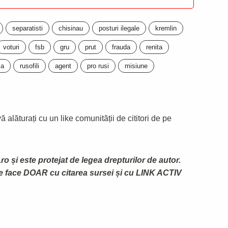
separatisti
chisinau
posturi ilegale
kremlin
voturi
fsb
gru
prut
frauda
renita
ia
rusofili
agent
pro rusi
misiune
 alăturați cu un like comunității de cititori de pe
ro și este protejat de legea drepturilor de autor.
te face DOAR cu citarea sursei și cu LINK ACTIV