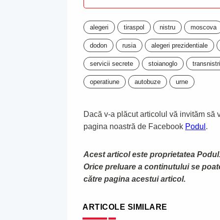
alegeri
tiraspol
nistru
moscova
dodon
rusia
alegeri prezidentiale
servicii secrete
stoianoglo
transnistr
operatiune
autobuze
urne
Dacă v-a plăcut articolul vă invităm să vă
pagina noastră de Facebook
Podul
.
Acest articol este proprietatea Podul.
Orice preluare a continutului se poa
către pagina acestui articol.
ARTICOLE SIMILARE