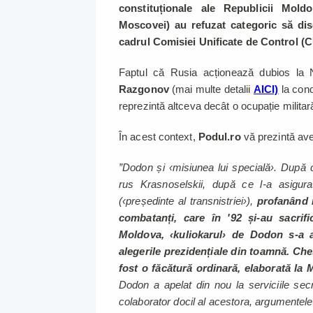
constituționale ale Republicii Mold
Moscovei) au refuzat categoric să dis
cadrul Comisiei Unificate de Control (
Faptul că Rusia acționează dubios la Ni
Razgonov
(mai multe detalii
AICI)
la cond
reprezintă altceva decât o ocupație milita
În acest context,
Podul.ro
vă prezintă aver
”Dodon și ‹misiunea lui specială›. După 
rus Krasnoselskii, după ce l-a asigu
(‹președinte al transnistriei›),
profanând m
combatanți, care în '92 și-au sacrific
Moldova, ‹kuliokarul› de Dodon s-a a
alegerile prezidențiale din toamnă. Che
fost o făcătură ordinară, elaborată la M
Dodon a apelat din nou la serviciile secr
colaborator docil al acestora, argumentele 