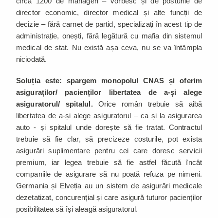
circa 1200 de manageri – vorbesc și de posturile de
director economic, director medical și alte funcții de
decizie – fără carnet de partid, specializați în acest tip de
administrație, onești, fără legătură cu mafia din sistemul
medical de stat. Nu există așa ceva, nu se va întâmpla
niciodată.
Soluția este: spargem monopolul CNAS și oferim
asiguraților/ pacienților libertatea de a-și alege
asiguratorul/ spitalul.
Orice român trebuie să aibă
libertatea de a-și alege asiguratorul – ca și la asigurarea
auto - și spitalul unde dorește să fie tratat. Contractul
trebuie să fie clar, să precizeze costurile, pot exista
asigurări suplimentare pentru cei care doresc servicii
premium, iar legea trebuie să fie astfel făcută încât
companiile de asigurare să nu poată refuza pe nimeni.
Germania și Elveția au un sistem de asigurări medicale
dezetatizat, concurențial și care asigură tuturor pacienților
posibilitatea să își aleagă asiguratorul.