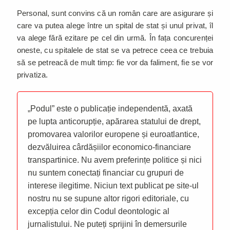
Personal, sunt convins că un român care are asigurare și
care va putea alege între un spital de stat și unul privat, îl
va alege fără ezitare pe cel din urmă. În fața concurenței
oneste, cu spitalele de stat se va petrece ceea ce trebuia
să se petreacă de mult timp: fie vor da faliment, fie se vor
privatiza.
„Podul” este o publicație independentă, axată
pe lupta anticorupție, apărarea statului de drept,
promovarea valorilor europene și euroatlantice,
dezvăluirea cârdășiilor economico-financiare
transpartinice. Nu avem preferințe politice și nici
nu suntem conectați financiar cu grupuri de
interese ilegitime. Niciun text publicat pe site-ul
nostru nu se supune altor rigori editoriale, cu
excepția celor din Codul deontologic al
jurnalistului. Ne puteți sprijini în demersurile