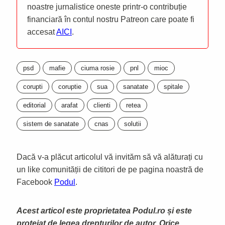
noastre jurnalistice oneste printr-o contribuție
financiară în contul nostru Patreon care poate fi
accesat
AICI
.
psd
mafie
ciuma rosie
pnl
mioc
corupti
coruptie
sua
sanatate
spitale
editorial
arafat
clienti
retea
sistem de sanatate
cnas
solutii
Dacă v-a plăcut articolul vă invităm să vă alăturați cu
un like comunității de cititori de pe pagina noastră de
Facebook
Podul
.
Acest articol este proprietatea Podul.ro și este
protejat de legea drepturilor de autor. Orice